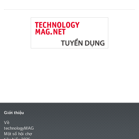
Giới thiệu
Về
technologyMAG
Một số hội chợ