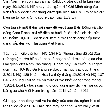
Việt Nam trên con tàu vận tải Rolldock Star của Hà Lan vào
ngày 30/1/2014. Hiện nay, tàu ngầm Hồ Chí Minh cùng tàu
vận tải Rolldock Star đang vượt qua biển Ấn Độ Dương và dự
kiến sẽ tới cảng Singapore vào ngày 16/3 tới.
Con tàu sẽ mất thêm vài ngày để vượt qua Biển Đông và cập
cảng Cam Ranh, nơi sẽ diễn ra buổi lễ tiếp nhận chính thức
tàu ngầm HQ-183, đánh dấu một bước thành công tiếp theo
đang sắp đến với Hải quân Việt Nam.
Tàu ngầm Kilo thứ ba – HQ-184 Hải Phòng cũng đã bắt đầu
thử nghiệm trên biển và theo kế hoạch sẽ được bàn giao cho
Hải quân Việt Nam vào tháng 11 năm nay. Ba chiếc tàu ngầm
gồm: tàu HQ-185 Đà Nẵng sẽ được hạ thủy vào cuối tháng
3/2014, HQ-186 Khánh Hòa hạ thủy tháng 12/2014 và HQ-187
Bà Rịa Vũng Tàu sẽ chính thức được khởi đóng trong tháng
7/2014. Loạt ba tàu ngầm Kilo cuối cùng này dự kiến sẽ được
bàn giao cho Việt Nam trong năm 2015 và năm 2016.
Clip quy trình đóng mới và hạ thủy của các tàu ngầm Kilo tối
tân thuộc đề án 636.1 mà nhà máy đóng tàu Admiralty Verfi