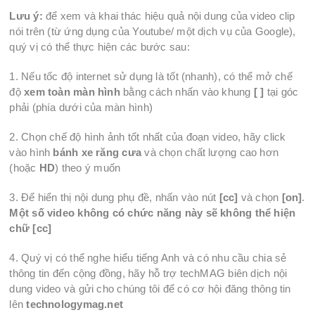
Lưu ý:
để xem và khai thác hiệu quả nội dung của video clip
nói trên (từ ứng dụng của Youtube/ một dịch vụ của Google),
quý vị có thể thực hiện các bước sau:
1. Nếu tốc độ internet sử dụng là tốt (nhanh), có thể mở chế
độ
xem toàn màn hình
bằng cách nhấn vào khung
[ ]
tại góc
phải (phía dưới của màn hình)
2. Chọn chế độ hình ảnh tốt nhất của đoạn video, hãy click
vào hình
bánh xe răng cưa
và chọn chất lượng cao hơn
(hoặc
HD
) theo ý muốn
3. Để hiển thị nội dung phụ đề, nhấn vào nút
[cc]
và chọn
[on]
.
Một số video không có chức năng này sẽ không thể hiện
chữ [cc]
4. Quý vị có thể nghe hiểu tiếng Anh và có nhu cầu chia sẻ
thông tin đến cộng đồng, hãy hỗ trợ techMAG biên dịch nội
dung video và gửi cho chúng tôi để có cơ hội đăng thông tin
lên
technologymag.net