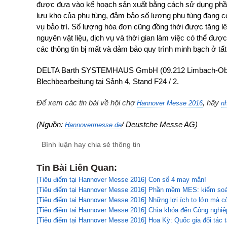
được đưa vào kế hoạch sản xuất bằng cách sử dụng phần
lưu kho của phụ tùng, đảm bảo số lượng phụ tùng đang có
vụ bảo trì. Số lượng hóa đơn cũng đồng thời được tăng lên,
nguyên vật liệu, dịch vụ và thời gian làm việc có thể đư
các thông tin bị mất và đảm bảo quy trình minh bạch ở tất
DELTA Barth SYSTEMHAUS GmbH (09.212 Limbach-Ober
Blechbearbeitung tại Sảnh 4, Stand F24 / 2.
Để xem các tin bài về hội chợ
, hãy
Hannover Messe 2016
n
(Nguồn:
/ Deustche Messe AG)
Hannovermesse.de
Bình luận hay chia sẻ thông tin
Tin Bài Liên Quan:
[Tiêu điểm tại Hannover Messe 2016] Con số 4 may mắn!
[Tiêu điểm tại Hannover Messe 2016] Phần mềm MES: kiểm soá
[Tiêu điểm tại Hannover Messe 2016] Những lợi ích to lớn mà cô
[Tiêu điểm tại Hannover Messe 2016] Chìa khóa đến Công nghiệ
[Tiêu điểm tại Hannover Messe 2016] Hoa Kỳ: Quốc gia đối tác