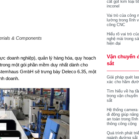
cắt gọt kim loại ti
inconel
Vai trò của công 
lường trong lĩnh 
công CNC
Hiểu rõ vai trò củ
terials & Components
nghệ mài trong sả
hiện đại
Vận chuyển 
ực doanh nghiệp), quản lý hàng hóa, quy hoạch
sắt
ợp trong một gói phần mềm duy nhất dành cho
ystemhaus GmbH sẽ trưng bày Deleco 6.35, một
Giải pháp quét la
inh doanh.
xác cho hầm đườ
Tìm hiểu về hạ tầ
trong vận chuyển
sắt
Hệ thống camera 
di động giúp nâng
an toàn trong lĩnh
thông công cộng
Quá trình phát tri
ngành đường sắt 