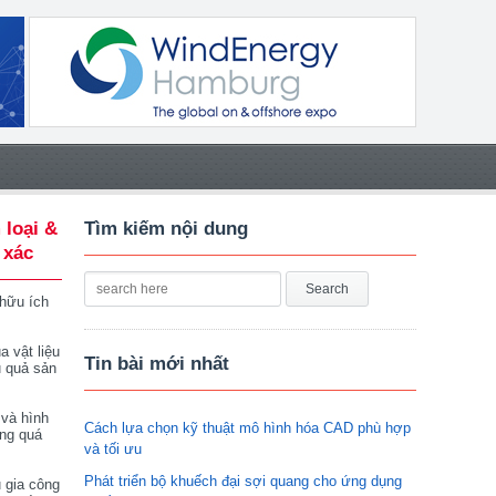
 loại &
Tìm kiếm nội dung
 xác
 hữu ích
a vật liệu
Tin bài mới nhất
u quả sản
 và hình
Cách lựa chọn kỹ thuật mô hình hóa CAD phù hợp
ong quá
và tối ưu
Phát triển bộ khuếch đại sợi quang cho ứng dụng
 gia công