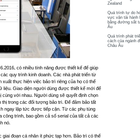
Zealand
Quá trình tự do h
vực vận tải hành
bằng đường sắt t
Âu
Quá trình phát tri
cách của ngành 
Châu Âu
.2016, có nhiều tính năng được thiết kế để giúp
 các quy trình kinh doanh. Các nhà phát triển từ
 xuất thực hiện việc bảo trì riêng của họ có thể
 liệu. Giao diện người dùng được thiết kế mới để
thị cùng với nhau. Người dùng sẽ quyết định chọn
 thị trong các đối tượng bảo trì. Để đảm bảo tất
ch ngay lập tức được tiếp cận. Từ các phụ tùng
 công trình, bao gồm cả số serial của tất cả các
nh nó.
 giai đoạn cá nhân ít phức tạp hơn. Bảo trì có thể