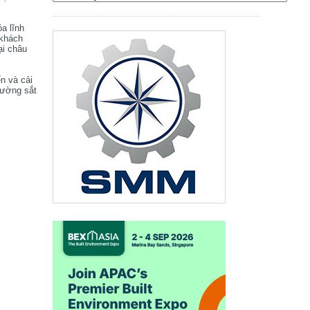
óa lĩnh
 khách
ại châu
ển và cải
đường sắt