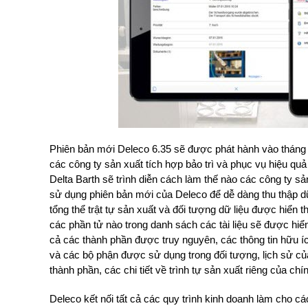
Phiên bản mới Deleco 6.35 sẽ được phát hành vào tháng 6
các công ty sản xuất tích hợp bảo trì và phục vụ hiệu quả
Delta Barth sẽ trình diễn cách làm thế nào các công ty sản
sử dụng phiên bản mới của Deleco để dễ dàng thu thập dữ
tổng thể trật tự sản xuất và đối tượng dữ liệu được hiển 
các phần tử nào trong danh sách các tài liệu sẽ được hiển
cả các thành phần được truy nguyên, các thông tin hữu í
và các bộ phận được sử dụng trong đối tượng, lịch sử của
thành phần, các chi tiết về trình tự sản xuất riêng của chí
Deleco kết nối tất cả các quy trình kinh doanh làm cho các