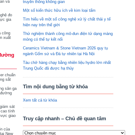
tan và
truyền thông không gian
Một số kiến thức hữu ích về kim loại tấm
nghệ đo
Tìm hiểu về một số công nghệ xử lý chất thải y tế
vực gia
hiện nay trên thế giới
a công
Thử nghiệm thành công mô-đun điện tử dạng màng
n xuất
mỏng có thể tự kết nối
Ceramics Vietnam & Stone Vietnam 2026 quy tụ
ngành Gốm sứ và Đá tự nhiên tại Hà Nội
đường
Tàu chở hàng chạy bằng nhiên liệu hydro lớn nhất
Trung Quốc đã được hạ thủy
ser chuẩn
ng sắt
Tìm nội dung bằng từ khóa
ng sân ga
 đường
Xem tất cả từ khóa
giám sát
 cao tính
 vực giao
Truy cập nhanh – Chủ đề quan tâm
ển của
tại New