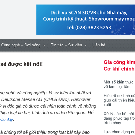
Công nghệ – Đời sống
Tin tức – Sự kiện
Liên hệ
Gia công kim
 sẽ được kết nối!
Cơ khí chính
Một số kiến thức
về kim loại tấm
Hiểu rõ cơ tính củ
bởi Deutsche Messe AG (CHLB Đức). Hannover
giúp cải thiện hiệ
xuất
 vị độc giả có được cái nhìn toàn cảnh về những
thiệu loạt tin bài, hình ảnh và video liên quan. Để
Xử lý các bề mặt
dạng phức tạp tr
.
vào đây
trình phay
húng tôi sẽ giới thiệu trong loạt bài này bao
Lựa chọn dụng cụ