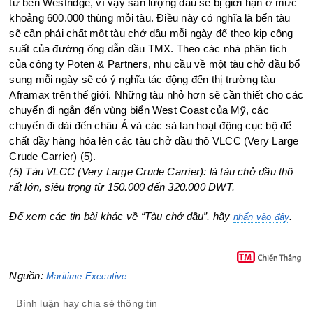
từ bến Westridge, vì vậy sản lượng dầu sẽ bị giới hạn ở mức
khoảng 600.000 thùng mỗi tàu. Điều này có nghĩa là bến tàu
sẽ cần phải chất một tàu chở dầu mỗi ngày để theo kịp công
suất của đường ống dẫn dầu TMX. Theo các nhà phân tích
của công ty Poten & Partners, nhu cầu về một tàu chở dầu bổ
sung mỗi ngày sẽ có ý nghĩa tác động đến thị trường tàu
Aframax trên thế giới. Những tàu nhỏ hơn sẽ cần thiết cho các
chuyến đi ngắn đến vùng biển West Coast của Mỹ, các
chuyến đi dài đến châu Á và các sà lan hoạt động cục bộ để
chất đầy hàng hóa lên các tàu chở dầu thô VLCC (Very Large
Crude Carrier) (5).
(5) Tàu VLCC (Very Large Crude Carrier): là tàu chở dầu thô
rất lớn, siêu trọng từ 150.000 đến 320.000 DWT.
Để xem các tin bài khác về “Tàu chở dầu”, hãy
.
nhấn vào đây
Nguồn:
Maritime Executive
Bình luận hay chia sẻ thông tin