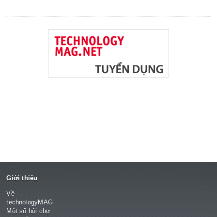
Giới thiệu
Về
technologyMAG
Một số hội chợ