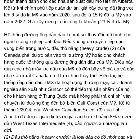
hoàn thành dành cho các nhà sản xuất dầu mỏ tại tỉnh Alberta.
Kể từ khi chính phủ tiếp quản dự án, giá xây dựng đã tăng vọt
lên 9 tỷ đô la Mỹ vào năm 2020, sau đó là 15 tỷ đô la Mỹ vào
năm 2022. Giá xây dựng cuối cùng là khoảng 23 tỷ đô la Mỹ.
Hệ thống đường ống dẫn dầu là một sự thay đổi mô hình cho
ngành công nghiệp cát dầu. Nếu không có quyền tiếp cận
vùng biển trong nước, dầu thô nặng (heavy crude) (2) của
Canada phải được bán vào thị trường Mỹ hoặc cho khách
hàng quốc tế thông qua đường ống dẫn dầu của Mỹ. Điều này
giúp các nhà máy lọc dầu của Mỹ có đòn bẩy về giá cả và các
nhà sản xuất Canada có ít lựa chọn thay thế. Hiện tại, hệ
thống ống dẫn dầu TMX đã hoạt động thương mại, các doanh
nghiệp sản xuất như Suncor có thể tiếp thị sản phẩm của họ
cho khách hàng ở Trung Quốc mà không phải trả chi phí vận
chuyển từ đường ống đến bờ biển Gulf Coast của Mỹ. Kể từ
tháng 2/2024, dầu Western Canadian Select (3) của tỉnh
Alberta đã được giao dịch với giá cao hơn khoảng 8% so với
dầu West Texas Intermediate (4), đảo ngược xu hướng lâu
đời.
(2) Dầu thô nặng (heavy crude): là loại dầu có độ nhớt cao và