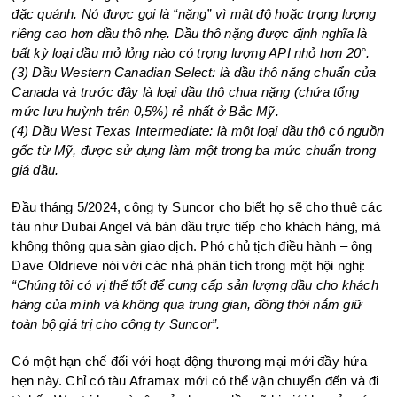
đặc quánh. Nó được gọi là “nặng” vì mật độ hoặc trọng lượng
riêng cao hơn dầu thô nhẹ. Dầu thô nặng được định nghĩa là
bất kỳ loại dầu mỏ lỏng nào có trọng lượng API nhỏ hơn 20°.
(3) Dầu Western Canadian Select: là dầu thô nặng chuẩn của
Canada và trước đây là loại dầu thô chua nặng (chứa tổng
mức lưu huỳnh trên 0,5%) rẻ nhất ở Bắc Mỹ.
(4) Dầu West Texas Intermediate: là một loại dầu thô có nguồn
gốc từ Mỹ, được sử dụng làm một trong ba mức chuẩn trong
giá dầu.
Đầu tháng 5/2024, công ty Suncor cho biết họ sẽ cho thuê các
tàu như Dubai Angel và bán dầu trực tiếp cho khách hàng, mà
không thông qua sàn giao dịch. Phó chủ tịch điều hành – ông
Dave Oldrieve nói với các nhà phân tích trong một hội nghị:
“Chúng tôi có vị thế tốt để cung cấp sản lượng dầu cho khách
hàng của mình và không qua trung gian, đồng thời nắm giữ
toàn bộ giá trị cho công ty Suncor”.
Có một hạn chế đối với hoạt động thương mại mới đầy hứa
hẹn này. Chỉ có tàu Aframax mới có thể vận chuyển đến và đi