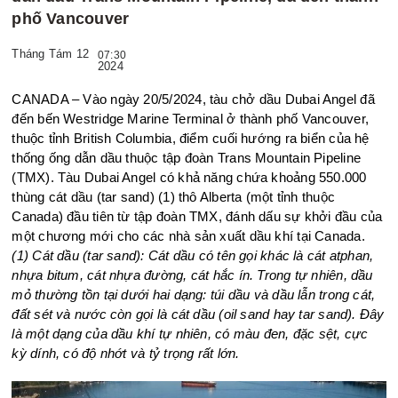
phố Vancouver
Tháng Tám 12
07:30
2024
CANADA – Vào ngày 20/5/2024, tàu chở dầu Dubai Angel đã
đến bến Westridge Marine Terminal ở thành phố Vancouver,
thuộc tỉnh British Columbia, điểm cuối hướng ra biển của hệ
thống ống dẫn dầu thuộc tập đoàn Trans Mountain Pipeline
(TMX). Tàu Dubai Angel có khả năng chứa khoảng 550.000
thùng cát dầu (tar sand) (1) thô Alberta (một tỉnh thuộc
Canada) đầu tiên từ tập đoàn TMX, đánh dấu sự khởi đầu của
một chương mới cho các nhà sản xuất dầu khí tại Canada.
(1) Cát dầu (tar sand): Cát dầu có tên gọi khác là cát atphan,
nhựa bitum, cát nhựa đường, cát hắc ín. Trong tự nhiên, dầu
mỏ thường tồn tại dưới hai dạng: túi dầu và dầu lẫn trong cát,
đất sét và nước còn gọi là cát dầu (oil sand hay tar sand). Đây
là một dạng của dầu khí tự nhiên, có màu đen, đặc sệt, cực
kỳ dính, có độ nhớt và tỷ trọng rất lớn.