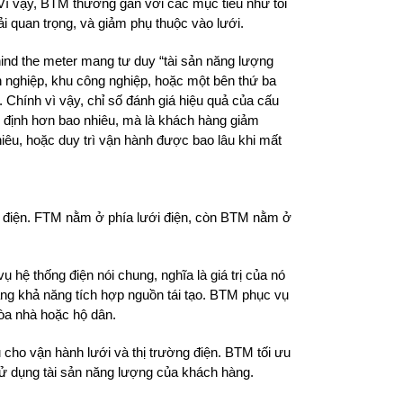
. Vì vậy, BTM thường gắn với các mục tiêu như tối
ải quan trọng, và giảm phụ thuộc vào lưới.
hind the meter mang tư duy “tài sản năng lượng
h nghiệp, khu công nghiệp, hoặc một bên thứ ba
 Chính vì vậy, chỉ số đánh giá hiệu quả của cấu
n định hơn bao nhiêu, mà là khách hàng giảm
iêu, hoặc duy trì vận hành được bao lâu khi mất
 tơ điện. FTM nằm ở phía lưới điện, còn BTM nằm ở
 hệ thống điện nói chung, nghĩa là giá trị của nó
tăng khả năng tích hợp nguồn tái tạo. BTM phục vụ
tòa nhà hoặc hộ dân.
 cho vận hành lưới và thị trường điện. BTM tối ưu
 sử dụng tài sản năng lượng của khách hàng.