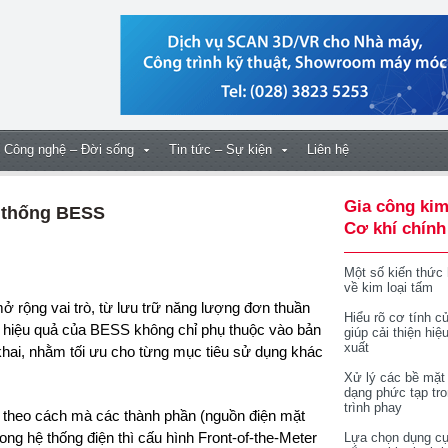
Công nghệ – Đời sống
Tin tức – Sự kiện
Liên hệ
Gia công kim
ệ thống BESS
Cơ khí chính
Một số kiến thức
về kim loại tấm
Hiểu rõ cơ tính củ
n, hiệu quả của BESS không chỉ phụ thuộc vào bản
giúp cải thiện hiệ
xuất
khai, nhằm tối ưu cho từng mục tiêu sử dụng khác
Xử lý các bề mặt
dạng phức tạp tr
trình phay
theo cách mà các thành phần (nguồn điện mặt
rong hệ thống điện thì cấu hình Front-of-the-Meter
Lựa chọn dụng cụ