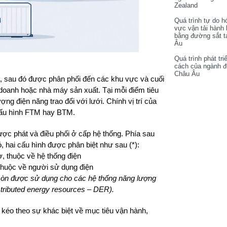
Zealand
Quá trình tự do h
vực vận tải hành
bằng đường sắt t
Âu
Quá trình phát tri
cách của ngành 
Châu Âu
ia, sau đó được phân phối đến các khu vực và cuối
h doanh hoặc nhà máy sản xuất. Tại mỗi điểm tiêu
ợng điện năng trao đổi với lưới. Chính vị trí của
cấu hình FTM hay BTM.
được phát và điều phối ở cấp hệ thống. Phía sau
, hai cấu hình được phân biệt như sau (*):
, thuộc về hệ thống điện
thuộc về người sử dụng điện
còn được sử dụng cho các hệ thống năng lượng
stributed energy resources – DER).
n kéo theo sự khác biệt về mục tiêu vận hành,