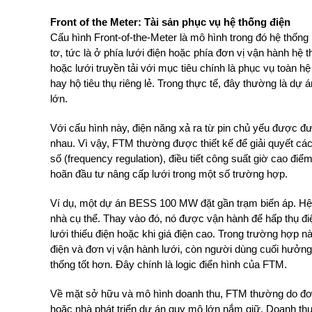
Front of the Meter: Tài sản phục vụ hệ thống điện
Cấu hình Front-of-the-Meter là mô hình trong đó hệ thốn
tơ, tức là ở phía lưới điện hoặc phía đơn vị vận hành hệ
hoặc lưới truyền tải với mục tiêu chính là phục vụ toàn h
hay hộ tiêu thụ riêng lẻ. Trong thực tế, đây thường là dự
lớn.
Với cấu hình này, điện năng xả ra từ pin chủ yếu được đưa
nhau. Vì vậy, FTM thường được thiết kế để giải quyết các
số (frequency regulation), điều tiết công suất giờ cao điể
hoãn đầu tư nâng cấp lưới trong một số trường hợp.
Ví dụ, một dự án BESS 100 MW đặt gần trạm biến áp. Hệ 
nhà cụ thể. Thay vào đó, nó được vận hành để hấp thụ điện
lưới thiếu điện hoặc khi giá điện cao. Trong trường hợp nà
điện và đơn vị vận hành lưới, còn người dùng cuối hưởng 
thống tốt hơn. Đây chính là logic điển hình của FTM.
Về mặt sở hữu và mô hình doanh thu, FTM thường do đơn 
hoặc nhà phát triển dự án quy mô lớn nắm giữ. Doanh thu 