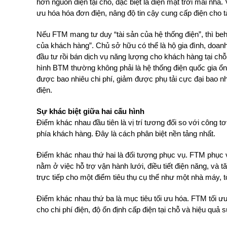
hơn nguồn điện tại chỗ, đặc biệt là điện mặt trời mái nhà
ưu hóa hóa đơn điện, nâng độ tin cậy cung cấp điện cho t
Nếu FTM mang tư duy “tài sản của hệ thống điện”, thì be
của khách hàng”. Chủ sở hữu có thể là hộ gia đình, doan
đầu tư rồi bán dịch vụ năng lượng cho khách hàng tại chỗ.
hình BTM thường không phải là hệ thống điện quốc gia ổ
được bao nhiêu chi phí, giảm được phụ tải cực đại bao nh
điện.
Sự khác biệt giữa hai cấu hình
Điểm khác nhau đầu tiên là vị trí tương đối so với công
phía khách hàng. Đây là cách phân biệt nền tảng nhất.
Điểm khác nhau thứ hai là đối tượng phục vụ. FTM phục vụ
nằm ở việc hỗ trợ vận hành lưới, điều tiết điện năng, và 
trực tiếp cho một điểm tiêu thụ cụ thể như một nhà máy, 
Điểm khác nhau thứ ba là mục tiêu tối ưu hóa. FTM tối ưu
cho chi phí điện, độ ổn định cấp điện tại chỗ và hiệu quả