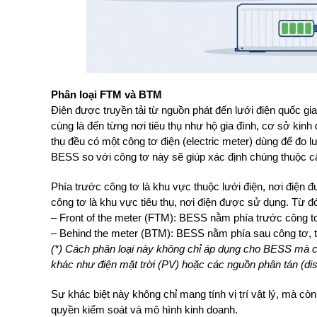
Phân loại FTM và BTM
Điện được truyền tải từ nguồn phát đến lưới điện quốc g
cùng là đến từng nơi tiêu thụ như hộ gia đình, cơ sở kin
thụ đều có một công tơ điện (electric meter) dùng để đo lư
BESS so với công tơ này sẽ giúp xác định chúng thuộc 
Phía trước công tơ là khu vực thuộc lưới điện, nơi điện 
công tơ là khu vực tiêu thụ, nơi điện được sử dụng. Từ đó
– Front of the meter (FTM): BESS nằm phía trước công tơ
– Behind the meter (BTM): BESS nằm phía sau công tơ, 
(*) Cách phân loại này không chỉ áp dụng cho BESS mà 
khác như điện mặt trời (PV) hoặc các nguồn phân tán (di
Sự khác biệt này không chỉ mang tính vị trí vật lý, mà cò
quyền kiểm soát và mô hình kinh doanh.