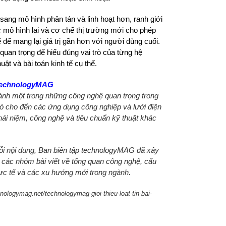
ang mô hình phân tán và linh hoạt hơn, ranh giới
 mô hình lai và cơ chế thị trường mới cho phép
 để mang lại giá trị gần hơn với người dùng cuối.
quan trọng để hiểu đúng vai trò của từng hệ
ật và bài toán kinh tế cụ thể.
 technologyMAG
ành một trong những công nghệ quan trọng trong
gió cho đến các ứng dụng công nghiệp và lưới điện
hái niệm, công nghệ và tiêu chuẩn kỹ thuật khác
huỗi nội dung, Ban biên tập technologyMAG đã xây
 các nhóm bài viết về tổng quan công nghệ, cấu
thực tế và các xu hướng mới trong ngành.
ologymag.net/technologymag-gioi-thieu-loat-tin-bai-