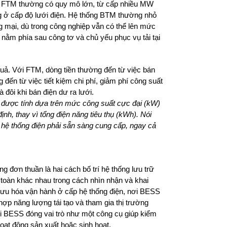
g FTM thường có quy mô lớn, từ cấp nhiều MW
g ở cấp độ lưới điện. Hệ thống BTM thường nhỏ
 mại, dù trong công nghiệp vẫn có thể lên mức
nằm phía sau công tơ và chủ yếu phục vụ tải tại
uả. Với FTM, dòng tiền thường đến từ việc bán
đến từ việc tiết kiệm chi phí, giảm phí công suất
à đôi khi bán điện dư ra lưới.
, được tính dựa trên mức công suất cực đại (kW)
nh, thay vì tổng điện năng tiêu thụ (kWh). Nói
 hệ thống điện phải sẵn sàng cung cấp, ngay cả
 đơn thuần là hai cách bố trí hệ thống lưu trữ
àn toàn khác nhau trong cách nhìn nhận và khai
ối ưu hóa vận hành ở cấp hệ thống điện, nơi BESS
 hợp năng lượng tái tạo và tham gia thị trường
nơi BESS đóng vai trò như một công cụ giúp kiểm
hoạt động sản xuất hoặc sinh hoạt.