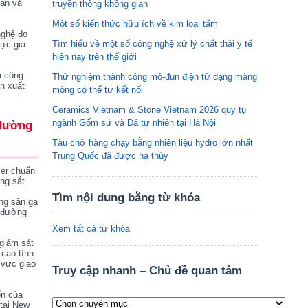
tan và
truyền thông không gian
Một số kiến thức hữu ích về kim loại tấm
nghệ đo
Tìm hiểu về một số công nghệ xử lý chất thải y tế
vực gia
hiện nay trên thế giới
a công
Thử nghiệm thành công mô-đun điện tử dạng màng
n xuất
mỏng có thể tự kết nối
Ceramics Vietnam & Stone Vietnam 2026 quy tụ
ngành Gốm sứ và Đá tự nhiên tại Hà Nội
đường
Tàu chở hàng chạy bằng nhiên liệu hydro lớn nhất
Trung Quốc đã được hạ thủy
ser chuẩn
ng sắt
Tìm nội dung bằng từ khóa
ng sân ga
 đường
Xem tất cả từ khóa
giám sát
 cao tính
 vực giao
Truy cập nhanh – Chủ đề quan tâm
ển của
tại New