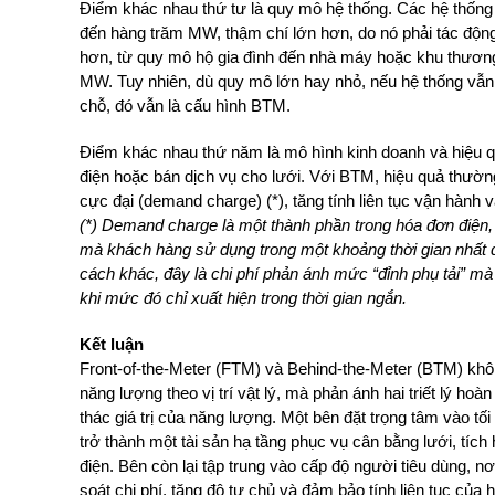
Điểm khác nhau thứ tư là quy mô hệ thống. Các hệ thốn
đến hàng trăm MW, thậm chí lớn hơn, do nó phải tác độn
hơn, từ quy mô hộ gia đình đến nhà máy hoặc khu thương
MW. Tuy nhiên, dù quy mô lớn hay nhỏ, nếu hệ thống vẫn 
chỗ, đó vẫn là cấu hình BTM.
Điểm khác nhau thứ năm là mô hình kinh doanh và hiệu q
điện hoặc bán dịch vụ cho lưới. Với BTM, hiệu quả thường 
cực đại (demand charge) (*), tăng tính liên tục vận hành v
(*) Demand charge là một thành phần trong hóa đơn điện
mà khách hàng sử dụng trong một khoảng thời gian nhất đị
cách khác, đây là chi phí phản ánh mức “đỉnh phụ tải” mà
khi mức đó chỉ xuất hiện trong thời gian ngắn.
Kết luận
Front-of-the-Meter (FTM) và Behind-the-Meter (BTM) không
năng lượng theo vị trí vật lý, mà phản ánh hai triết lý ho
thác giá trị của năng lượng. Một bên đặt trọng tâm vào t
trở thành một tài sản hạ tầng phục vụ cân bằng lưới, tích
điện. Bên còn lại tập trung vào cấp độ người tiêu dùng, 
soát chi phí, tăng độ tự chủ và đảm bảo tính liên tục của 