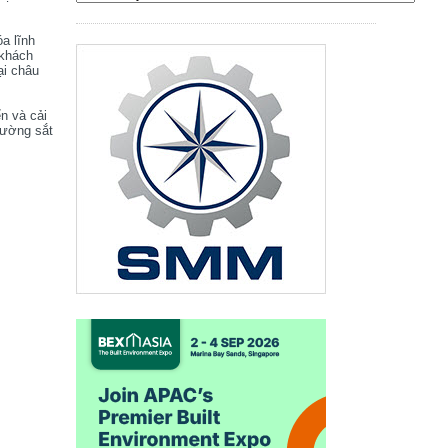
óa lĩnh
 khách
ại châu
ển và cải
đường sắt