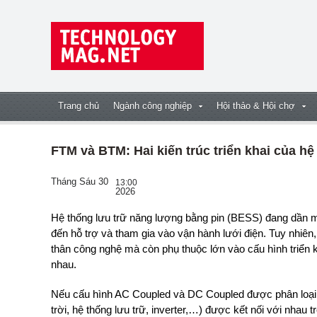
Trang chủ
Ngành công nghiệp
Hội thảo & Hội chợ
FTM và BTM: Hai kiến trúc triển khai của h
Tháng Sáu 30
13:00
2026
Hệ thống lưu trữ năng lượng bằng pin (BESS) đang dần mở rộng vai trò, từ lưu trữ năng lượng đơn thuần
đến hỗ trợ và tham gia vào vận hành lưới điện. Tuy nhiê
thân công nghệ mà còn phụ thuộc lớn vào cấu hình triển 
nhau.
Nếu cấu hình AC Coupled và DC Coupled được phân loại 
trời, hệ thống lưu trữ, inverter,…) được kết nối với nhau t