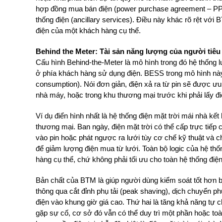
hợp đồng mua bán điện (power purchase agreement – PPA
thống điện (ancillary services). Điều này khác rõ rệt với 
điện của một khách hàng cụ thể.
Behind the Meter: Tài sản năng lượng của người tiê
Cấu hình Behind-the-Meter là mô hình trong đó hệ thống l
ở phía khách hàng sử dụng điện. BESS trong mô hình này 
consumption). Nói đơn giản, điện xả ra từ pin sẽ được ưu 
nhà máy, hoặc trong khu thương mại trước khi phải lấy đi
Ví dụ điển hình nhất là hệ thống điện mặt trời mái nhà kế
thương mại. Ban ngày, điện mặt trời có thể cấp trực tiếp 
vào pin hoặc phát ngược ra lưới tùy cơ chế kỹ thuật và ch
để giảm lượng điện mua từ lưới. Toàn bộ logic của hệ th
hàng cụ thể, chứ không phải tối ưu cho toàn hệ thống điện
Bản chất của BTM là giúp người dùng kiểm soát tốt hơn b
thông qua cắt đỉnh phụ tải (peak shaving), dịch chuyển phụ
điện vào khung giờ giá cao. Thứ hai là tăng khả năng tự ch
gặp sự cố, cơ sở đó vẫn có thể duy trì một phần hoặc toàn