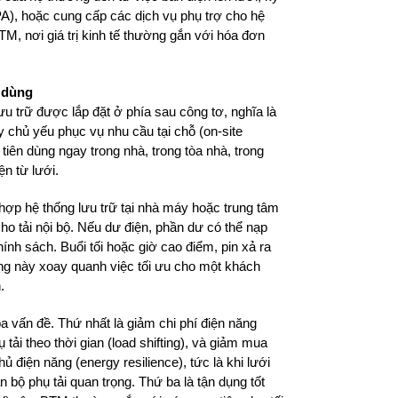
), hoặc cung cấp các dịch vụ phụ trợ cho hệ
BTM, nơi giá trị kinh tế thường gắn với hóa đơn
u dùng
ưu trữ được lắp đặt ở phía sau công tơ, nghĩa là
chủ yếu phục vụ nhu cầu tại chỗ (on-site
tiên dùng ngay trong nhà, trong tòa nhà, trong
ện từ lưới.
t hợp hệ thống lưu trữ tại nhà máy hoặc trung tâm
cho tải nội bộ. Nếu dư điện, phần dư có thể nạp
ính sách. Buổi tối hoặc giờ cao điểm, pin xả ra
ống này xoay quanh việc tối ưu cho một khách
.
a vấn đề. Thứ nhất là giảm chi phí điện năng
 tải theo thời gian (load shifting), và giảm mua
ủ điện năng (energy resilience), tức là khi lưới
 bộ phụ tải quan trọng. Thứ ba là tận dụng tốt