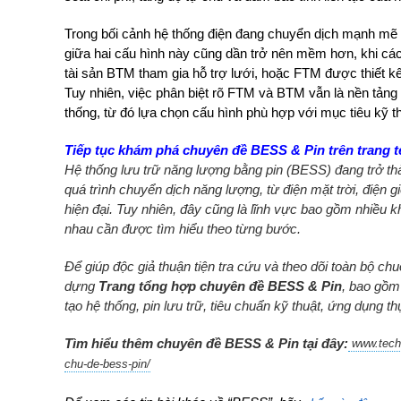
Trong bối cảnh hệ thống điện đang chuyển dịch mạnh mẽ s
giữa hai cấu hình này cũng dần trở nên mềm hơn, khi các
tài sản BTM tham gia hỗ trợ lưới, hoặc FTM được thiết kế
Tuy nhiên, việc phân biệt rõ FTM và BTM vẫn là nền tảng 
thống, từ đó lựa chọn cấu hình phù hợp với mục tiêu kỹ thu
Tiếp tục khám phá chuyên đề BESS & Pin trên trang
Hệ thống lưu trữ năng lượng bằng pin (BESS) đang trở th
quá trình chuyển dịch năng lượng, từ điện mặt trời, điện 
hiện đại. Tuy nhiên, đây cũng là lĩnh vực bao gồm nhiều k
nhau cần được tìm hiểu theo từng bước.
Để giúp độc giả thuận tiện tra cứu và theo dõi toàn bộ c
dựng
Trang tổng hợp chuyên đề BESS & Pin
, bao gồm
tạo hệ thống, pin lưu trữ, tiêu chuẩn kỹ thuật, ứng dụng 
Tìm hiểu thêm chuyên đề BESS & Pin tại đây:
www.techn
chu-de-bess-pin/