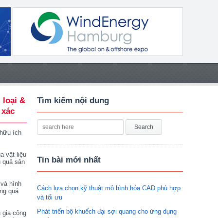
 loại &
Tìm kiếm nội dung
 xác
 hữu ích
a vật liệu
Tin bài mới nhất
u quả sản
 và hình
Cách lựa chọn kỹ thuật mô hình hóa CAD phù hợp
ong quá
và tối ưu
Phát triển bộ khuếch đại sợi quang cho ứng dụng
 gia công