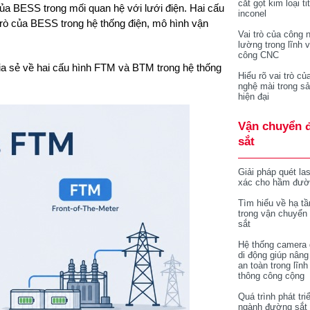
cắt gọt kim loại ti
 của BESS trong mối quan hệ với lưới điện. Hai cấu
inconel
 trò của BESS trong hệ thống điện, mô hình vận
Vai trò của công 
lường trong lĩnh 
công CNC
hia sẻ về hai cấu hình FTM và BTM trong hệ thống
Hiểu rõ vai trò củ
nghệ mài trong sả
hiện đại
Vận chuyển 
sắt
Giải pháp quét la
xác cho hầm đườ
Tìm hiểu về hạ tầ
trong vận chuyển
sắt
Hệ thống camera 
di động giúp nâng
an toàn trong lĩnh
thông công cộng
Quá trình phát tri
ngành đường sắt 