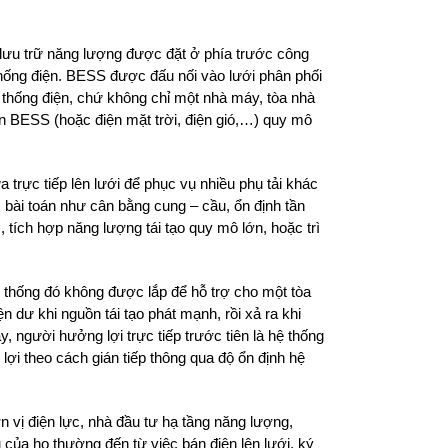
g lưu trữ năng lượng được đặt ở phía trước công
 thống điện. BESS được đấu nối vào lưới phân phối
ệ thống điện, chứ không chỉ một nhà máy, tòa nhà
 án BESS (hoặc điện mặt trời, điện gió,…) quy mô
 trực tiếp lên lưới để phục vụ nhiều phụ tải khác
 bài toán như cân bằng cung – cầu, ổn định tần
m, tích hợp năng lượng tái tạo quy mô lớn, hoặc trì
thống đó không được lắp để hỗ trợ cho một tòa
 dư khi nguồn tái tạo phát mạnh, rồi xả ra khi
y, người hưởng lợi trực tiếp trước tiên là hệ thống
lợi theo cách gián tiếp thông qua độ ổn định hệ
vị điện lực, nhà đầu tư hạ tầng năng lượng,
của họ thường đến từ việc bán điện lên lưới, ký