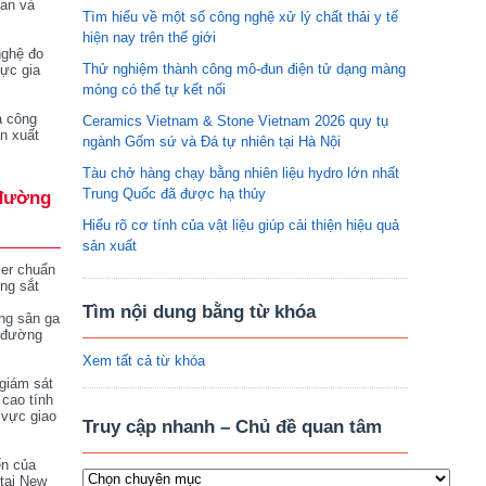
tan và
Tìm hiểu về một số công nghệ xử lý chất thải y tế
hiện nay trên thế giới
nghệ đo
Thử nghiệm thành công mô-đun điện tử dạng màng
vực gia
mỏng có thể tự kết nối
a công
Ceramics Vietnam & Stone Vietnam 2026 quy tụ
n xuất
ngành Gốm sứ và Đá tự nhiên tại Hà Nội
Tàu chở hàng chạy bằng nhiên liệu hydro lớn nhất
Trung Quốc đã được hạ thủy
đường
Hiểu rõ cơ tính của vật liệu giúp cải thiện hiệu quả
sản xuất
ser chuẩn
ng sắt
Tìm nội dung bằng từ khóa
ng sân ga
 đường
Xem tất cả từ khóa
giám sát
 cao tính
 vực giao
Truy cập nhanh – Chủ đề quan tâm
ển của
tại New