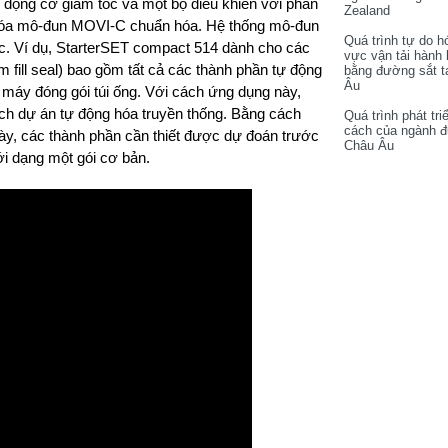
 động cơ giảm tốc và một bộ điều khiển với phần
Zealand
 hóa mô-đun MOVI-C chuẩn hóa. Hệ thống mô-đun
Quá trình tự do h
c. Ví dụ, StarterSET compact 514 dành cho các
vực vận tải hành
m fill seal) bao gồm tất cả các thành phần tự động
bằng đường sắt t
Âu
áy đóng gói túi ống. Với cách ứng dụng này,
h dự án tự động hóa truyền thống. Bằng cách
Quá trình phát tri
cách của ngành 
ày, các thành phần cần thiết được dự đoán trước
Châu Âu
i dạng một gói cơ bản.