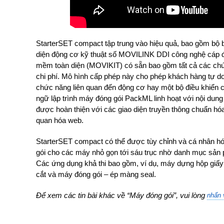
StarterSET compact tập trung vào hiệu quả, bao gồm bộ 
diện động cơ kỹ thuật số MOVILINK DDI công nghệ cáp đơ
mềm toàn diện (MOVIKIT) có sẵn bao gồm tất cả các chức
chi phí. Mô hình cấp phép này cho phép khách hàng tự do v
chức năng liên quan đến động cơ hay một bộ điều khiển 
ngữ lập trình máy đóng gói PackML linh hoạt với nội dun
được hoàn thiện với các giao diện truyền thông chuẩn h
quan hóa web.
StarterSET compact có thể được tùy chỉnh và cá nhân hóa
gói cho các máy nhỏ gọn tới sáu trục nhờ danh mục s
Các ứng dụng khả thi bao gồm, ví dụ, máy dựng hộp giấy
cắt và máy đóng gói – ép màng seal.
Để xem các tin bài khác về “Máy đóng gói”, vui lòng
nhấn 