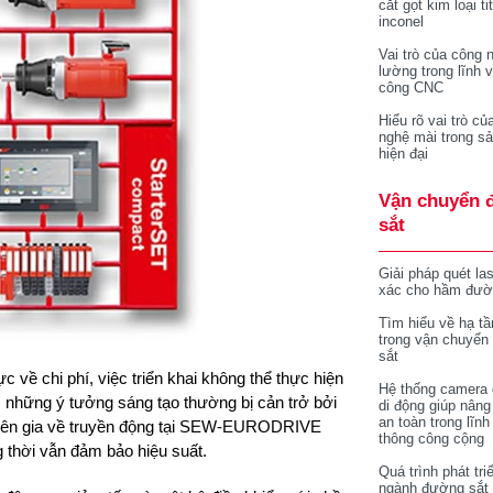
cắt gọt kim loại ti
inconel
Vai trò của công 
lường trong lĩnh 
công CNC
Hiểu rõ vai trò củ
nghệ mài trong sả
hiện đại
Vận chuyển 
sắt
Giải pháp quét la
xác cho hầm đườ
Tìm hiểu về hạ tầ
trong vận chuyển
sắt
c về chi phí, việc triển khai không thể thực hiện
Hệ thống camera 
, những ý tưởng sáng tạo thường bị cản trở bởi
di động giúp nâng
an toàn trong lĩnh
huyên gia về truyền động tại SEW-EURODRIVE
thông công cộng
 thời vẫn đảm bảo hiệu suất.
Quá trình phát tri
ngành đường sắt 