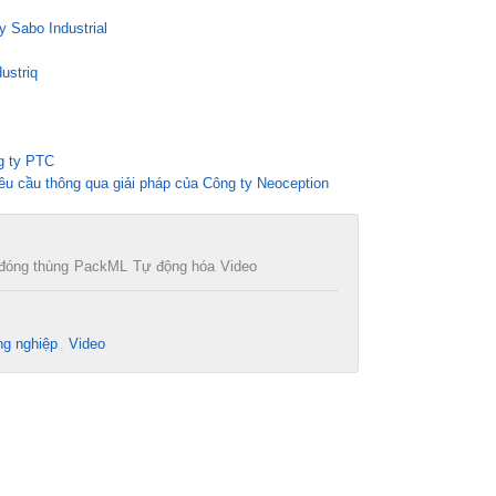
y Sabo Industrial
ustriq
g ty PTC
êu cầu thông qua giải pháp của Công ty Neoception
đóng thùng
PackML
Tự động hóa
Video
g nghiệp
Video