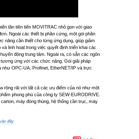
biến tần tiên tiến MOVITRAC nhỏ gọn với giao
n. Ngoài các thiết bị phần cứng, một gói phần
 năng cần thiết cho từng ứng dụng, giúp giảm
à linh hoạt trong việc quyết định triển khai các
chuyển động trung tâm. Ngoài ra, có sẵn các ngôn
g tương ứng với các chức năng. Gói giải pháp
óa như OPC-UA, Profinet, EtherNET/IP và trực
 rộng rãi với tất cả các ưu điểm của nó như một
ản phẩm phong phú của công ty SEW-EURODRIVE.
 carton, máy đóng thùng, hệ thống cần trục, máy
vào đây.