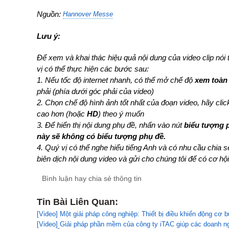
Nguồn:
Hannover Messe
Lưu ý:
Để xem và khai thác hiệu quả nội dung của video clip nói
vị có thể thực hiện các bước sau:
1. Nếu tốc độ internet nhanh, có thể mở chế độ
xem toàn
phải (phía dưới góc phải của video)
2. Chọn chế độ hình ảnh tốt nhất của đoạn video, hãy cli
cao hơn (hoặc
HD
) theo ý muốn
3. Để hiển thị nội dung phụ đề, nhấn vào nút
biểu tượng 
này sẽ không có biểu tượng phụ đề.
4. Quý vị có thể nghe hiểu tiếng Anh và có nhu cầu chia 
biên dịch nội dung video và gửi cho chúng tôi để có cơ hội
Bình luận hay chia sẻ thông tin
Tin Bài Liên Quan:
[Video] Một giải pháp công nghiệp: Thiết bị điều khiển động cơ 
[Video] Giải pháp phần mềm của công ty iTAC giúp các doanh ng