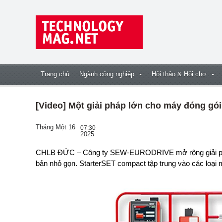
Trang chủ
Ngành công nghiệp
Hội thảo & Hội chợ
[Video] Một giải pháp lớn cho máy đóng 
Tháng Một 16
07:30
2025
CHLB ĐỨC – Công ty SEW-EURODRIVE mở rộng giải pháp tự động hóa máy móc StarterSET với phiên
bản nhỏ gọn. StarterSET compact tập trung vào các loại m