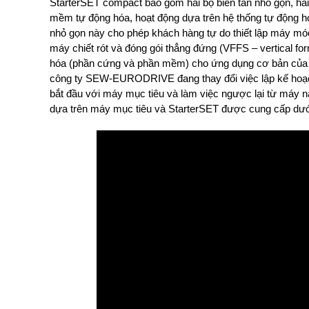
StarterSET compact bao gồm hai bộ biến tần nhỏ gọn, hai
mềm tự động hóa, hoạt động dựa trên hệ thống tự động
nhỏ gọn này cho phép khách hàng tự do thiết lập máy mó
máy chiết rót và đóng gói thẳng đứng (VFFS – vertical for
hóa (phần cứng và phần mềm) cho ứng dụng cơ bản của m
công ty SEW-EURODRIVE đang thay đổi việc lập kế hoạc
bắt đầu với máy mục tiêu và làm việc ngược lại từ máy n
dựa trên máy mục tiêu và StarterSET được cung cấp dướ