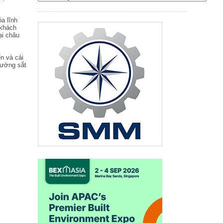
óa lĩnh
 khách
ại châu
ển và cải
đường sắt