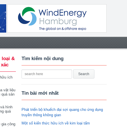
 loại &
Tìm kiếm nội dung
 xác
 hữu ích
a vật liệu
Tin bài mới nhất
u quả sản
 và hình
Phát triển bộ khuếch đại sợi quang cho ứng dụng
ong quá
truyền thông không gian
Một số kiến thức hữu ích về kim loại tấm
 gia công