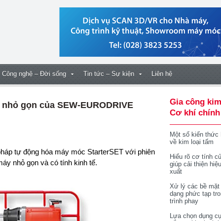
Công nghệ – Đời sống
Tin tức – Sự kiện
Liên hệ
Gia công kim
gói nhỏ gọn của SEW-EURODRIVE
Cơ khí chính
Một số kiến thức
về kim loại tấm
Hiểu rõ cơ tính củ
áy nhỏ gọn và có tính kinh tế.
giúp cải thiện hiệ
xuất
Xử lý các bề mặt
dạng phức tạp tr
trình phay
Lựa chọn dụng cụ