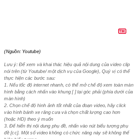
(Nguồn: Youtube)
Lưu ý:
Để xem và khai thác hiệu quả nội dung của video clip
nói trên (từ Youtube/ một dịch vụ của Google), Quý vị có thể
thực hiện các bước sau:
1. Nếu tốc độ internet nhanh, có thể mở chế độ
xem toàn màn
hình
bằng cách nhấn vào khung
[ ]
tại góc phải (phía dưới của
màn hình)
2. Chọn chế độ hình ảnh tốt nhất của đoạn video, hãy click
vào hình
bánh xe răng cưa
và chọn chất lượng cao hơn
(hoặc
HD
) theo ý muốn
3. Để hiển thị nội dung phụ đề, nhấn vào nút
biểu tượng phụ
đề
[cc]
.
Một số video không có chức năng này sẽ không thể