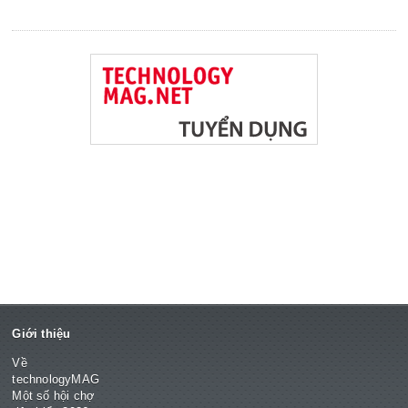
Giới thiệu
Về
technologyMAG
Một số hội chợ