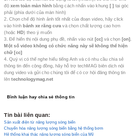
độ
xem toàn màn hình
bằng cách nhấn vào khung
[ ]
tại góc
phải (phía dưới của màn hình)
2. Chọn chế độ hình ảnh tốt nhất của đoạn video, hãy click
vào hình
bánh xe răng cưa
và chọn chất lượng cao hơn
(hoặc
HD
) theo ý muốn
3. Để hiển thị nội dung phụ đề, nhấn vào nút
[cc]
và chọn
[on]
.
Một số video không có chức năng này sẽ không thể hiện
chữ [cc]
4. Quý vị có thể nghe hiểu tiếng Anh và có nhu cầu chia sẻ
thông tin đến cộng đồng, hãy hỗ trợ techMAG biên dịch nội
dung video và gửi cho chúng tôi để có cơ hội đăng thông tin
lên
technologymag.net
Bình luận hay chia sẻ thông tin
Tin bài liên quan:
Sản xuất điện từ năng lượng sóng biển
Chuyển hóa năng lượng sóng biển bằng hệ thống bơm
Hệ thống khai thác năng lượng sóng biển của Mỹ