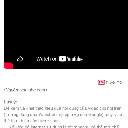
(Nguồn: youtube.com)
Lưu ý:
Để xem và khai thác hiệu quả nội dung của video clip nói trên
(từ ứng dụng của Youtube/ một dịch vụ của Google), quý vị có
thể thực hiện các bước sau:
1. Nếu tốc độ internet sử dụng là tốt (nhanh), có thể mở chế