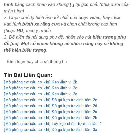
hình
bằng cách nhấn vào khung
[ ]
tại góc phải (phía dưới của
màn hình)
2. Chọn chế độ hình ảnh tốt nhất của đoạn video, hãy click
vào hình
bánh xe răng cưa
và chọn chất lượng cao hơn
(hoặc
HD
) theo ý muốn
3. Để hiển thị nội dung phụ đề, nhấn vào nút
biểu tượng phụ
đề
[cc]
.
Một số video không có chức năng này sẽ không
thể hiện biểu tượng
.
Bình luận hay chia sẻ thông tin
Tin Bài Liên Quan:
[Mô phỏng cơ cấu cơ khí] Kẹp định vị 2b
[Mô phỏng cơ cấu cơ khí] Kẹp định vị 2c
[Mô phỏng cơ cấu cơ khí] Kẹp định vị 2a
[Mô phỏng cơ cấu cơ khí] Đồ gá kẹp tự định tâm 2c
[Mô phỏng cơ cấu cơ khí] Đồ gá kẹp tự định tâm 2d
[Mô phỏng cơ cấu cơ khí] Đồ gá kẹp tự định tâm 2a
[Mô phỏng cơ cấu cơ khí] Đồ gá kẹp tự định tâm 2b
[Mô phỏng cơ cấu cơ khí] Tay kẹp chêm tự định tâm 1
[Mô phỏng cơ cấu cơ khí] Đồ gá kẹp tự định tâm 3a