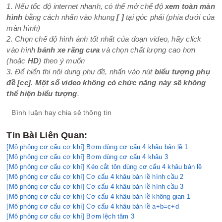
1. Nếu tốc độ internet nhanh, có thể mở chế độ
xem toàn màn
hình
bằng cách nhấn vào khung
[ ]
tại góc phải (phía dưới của
màn hình)
2. Chọn chế độ hình ảnh tốt nhất của đoạn video, hãy click
vào hình
bánh xe răng cưa
và chọn chất lượng cao hơn
(hoặc
HD
) theo ý muốn
3. Để hiển thị nội dung phụ đề, nhấn vào nút
biểu tượng phụ
đề
[cc]
.
Một số video không có chức năng này sẽ không
thể hiện biểu tượng
.
Bình luận hay chia sẻ thông tin
Tin Bài Liên Quan:
[Mô phỏng cơ cấu cơ khí] Bơm dùng cơ cấu 4 khâu bản lề 1
[Mô phỏng cơ cấu cơ khí] Bơm dùng cơ cấu 4 khâu 3
[Mô phỏng cơ cấu cơ khí] Kéo cắt tôn dùng cơ cấu 4 khâu bản lề
[Mô phỏng cơ cấu cơ khí] Cơ cấu 4 khâu bản lề hình cầu 2
[Mô phỏng cơ cấu cơ khí] Cơ cấu 4 khâu bản lề hình cầu 3
[Mô phỏng cơ cấu cơ khí] Cơ cấu 4 khâu bản lề không gian 1
[Mô phỏng cơ cấu cơ khí] Cơ cấu 4 khâu bản lề a+b=c+d
[Mô phỏng cơ cấu cơ khí] Bơm lệch tâm 3