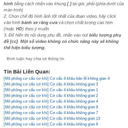
hình
bằng cách nhấn vào khung
[ ]
tại góc phải (phía dưới của
màn hình)
2. Chọn chế độ hình ảnh tốt nhất của đoạn video, hãy click
vào hình
bánh xe răng cưa
và chọn chất lượng cao hơn
(hoặc
HD
) theo ý muốn
3. Để hiển thị nội dung phụ đề, nhấn vào nút
biểu tượng phụ
đề
[cc]
.
Một số video không có chức năng này sẽ không
thể hiện biểu tượng
.
Bình luận hay chia sẻ thông tin
Tin Bài Liên Quan:
[Mô phỏng cơ cấu cơ khí] Cơ cấu 4 khâu bản lề không gian 4
[Mô phỏng cơ cấu cơ khí] Cơ cấu 4 khâu không gian 3
[Mô phỏng cơ cấu cơ khí] Cơ cấu 4 khâu không gian 1
[Mô phỏng cơ cấu cơ khí] Cơ cấu 4 khâu không gian 2
[Mô phỏng cơ cấu cơ khí] Cơ cấu 4 khâu không gian 4
[Mô phỏng cơ cấu cơ khí] Cơ cấu 4 khâu không gian 9
[Mô phỏng cơ cấu cơ khí] Cơ cấu 4 khâu không gian 7
[Mô phỏng cơ cấu cơ khí] Cơ cấu 4 khâu không gian 13
[Mô phỏng cơ cấu cơ khí] Cơ cấu 4 khâu không gian 8