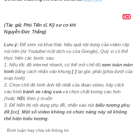
(Tác giả: Phó Tiến sĩ, Kỹ sư cơ khí
Nguyễn Đức Thắng)
Lưu ý:
Để xem và khai thác hiệu quả nội dung của video clip
nói trên (từ Youtube/ một dịch vụ của Google), Quý vị có thể
thực hiện các bước sau:
1. Nếu tốc độ internet nhanh, có thể mở chế độ
xem toàn màn
hình
bằng cách nhấn vào khung
[ ]
tại góc phải (phía dưới của
màn hình)
2. Chọn chế độ hình ảnh tốt nhất của đoạn video, hãy click
vào hình
bánh xe răng cưa
và chọn chất lượng cao hơn
(hoặc
HD
) theo ý muốn
3. Để hiển thị nội dung phụ đề, nhấn vào nút
biểu tượng phụ
đề
[cc]
.
Một số video không có chức năng này sẽ không
thể hiện biểu tượng
.
Bình luận hay chia sẻ thông tin