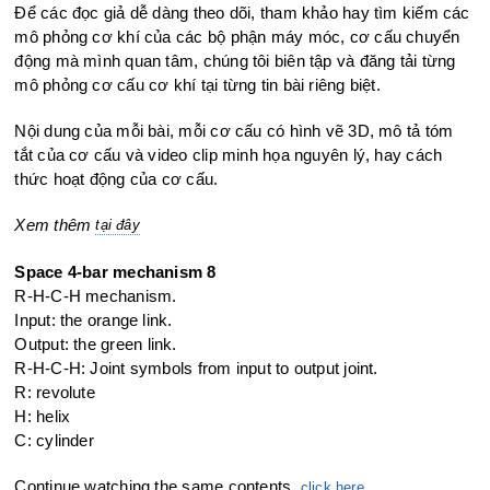
Để các đọc giả dễ dàng theo dõi, tham khảo hay tìm kiếm các
mô phỏng cơ khí của các bộ phận máy móc, cơ cấu chuyển
động mà mình quan tâm, chúng tôi biên tập và đăng tải từng
mô phỏng cơ cấu cơ khí tại từng tin bài riêng biệt.
Nội dung của mỗi bài, mỗi cơ cấu có hình vẽ 3D, mô tả tóm
tắt của cơ cấu và video clip minh họa nguyên lý, hay cách
thức hoạt động của cơ cấu.
Xem thêm
tại đây
Space 4-bar mechanism 8
R-H-C-H mechanism.
Input: the orange link.
Output: the green
link.
R-H-C-H: Joint symbols from input to output joint.
R: revolute
H: helix
C: cylinder
Continue watching the same contents,
clic
k here