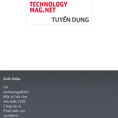
Giới thiệu
Về
technologyMAG
Một số hội chợ
tiêu biểu 2026
Cộng tác &
Phát triển với
techMAG