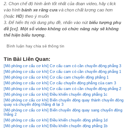
2. Chọn chế độ hình ảnh tốt nhất của đoạn video, hãy click
vào hình
bánh xe răng cưa
và chọn chất lượng cao hơn
(hoặc
HD
) theo ý muốn
3. Để hiển thị nội dung phụ đề, nhấn vào nút
biểu tượng phụ
đề
[cc]
.
Một số video không có chức năng này sẽ không
thể hiện biểu tượng
.
Bình luận hay chia sẻ thông tin
Tin Bài Liên Quan:
[Mô phỏng cơ cấu cơ khí] Cơ cấu cam có cần chuyển động phẳng 3
[Mô phỏng cơ cấu cơ khí] Cơ cấu cam có cần chuyển động phẳng 1
[Mô phỏng cơ cấu cơ khí] Cơ cấu cam chuyển động phẳng 1
[Mô phỏng cơ cấu cơ khí] Cơ cấu chuyển động phẳng của cam 3
[Mô phỏng cơ cấu cơ khí] Cơ cấu cam có cần chuyển động phẳng 2
[Mô phỏng cơ cấu cơ khí] Điều khiển chuyển động phẳng 1c
[Mô phỏng cơ cấu cơ khí] Biến chuyển động quay thành chuyển động
quay và chuyển động thẳng đi lại 3
[Mô phỏng cơ cấu cơ khí] Biến chuyển động quay sang chuyển động
thẳng 2
[Mô phỏng cơ cấu cơ khí] Điều khiển chuyển động phẳng 1d
[Mô phỏng cơ cấu cơ khí] Điều khiển chuyển động phẳng 1b