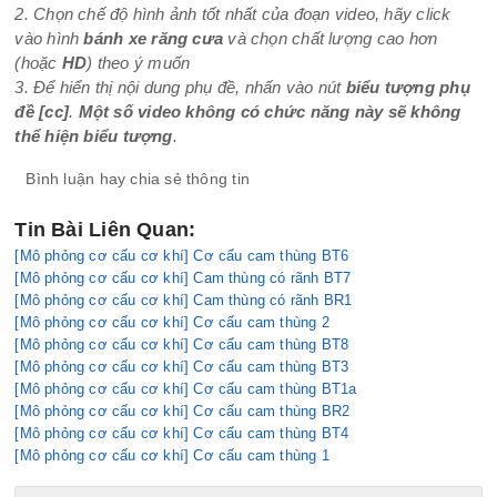
2. Chọn chế độ hình ảnh tốt nhất của đoạn video, hãy click
vào hình
bánh xe răng cưa
và chọn chất lượng cao hơn
(hoặc
HD
) theo ý muốn
3. Để hiển thị nội dung phụ đề, nhấn vào nút
biểu tượng phụ
đề
[cc]
.
Một số video không có chức năng này sẽ không
thể hiện biểu tượng
.
Bình luận hay chia sẻ thông tin
Tin Bài Liên Quan:
[Mô phỏng cơ cấu cơ khí] Cơ cấu cam thùng BT6
[Mô phỏng cơ cấu cơ khí] Cam thùng có rãnh BT7
[Mô phỏng cơ cấu cơ khí] Cam thùng có rãnh BR1
[Mô phỏng cơ cấu cơ khí] Cơ cấu cam thùng 2
[Mô phỏng cơ cấu cơ khí] Cơ cấu cam thùng BT8
[Mô phỏng cơ cấu cơ khí] Cơ cấu cam thùng BT3
[Mô phỏng cơ cấu cơ khí] Cơ cấu cam thùng BT1a
[Mô phỏng cơ cấu cơ khí] Cơ cấu cam thùng BR2
[Mô phỏng cơ cấu cơ khí] Cơ cấu cam thùng BT4
[Mô phỏng cơ cấu cơ khí] Cơ cấu cam thùng 1