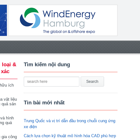
 loại &
Tìm kiếm nội dung
 xác
 hữu ích
a vật liệu
Tin bài mới nhất
u quả sản
 và hình
Trung Quốc và vị trí dẫn đầu trong chuỗi cung ứng
ong quá
xe điện
Cách lựa chọn kỹ thuật mô hình hóa CAD phù hợp
 gia công