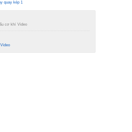
ay quay kép 1
ấu cơ khí
Video
Video