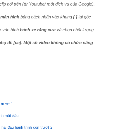
lip nói trên (từ Youtube/ một dịch vụ của Google),
 màn hình
bằng cách nhấn vào khung
[ ]
tại góc
k vào hình
bánh xe răng cưa
và chọn chất lượng
phụ đề
[cc]
.
Một số video không có chức năng
 trượt 1
ãnh mặt đầu
hai đầu hành trình con trượt 2