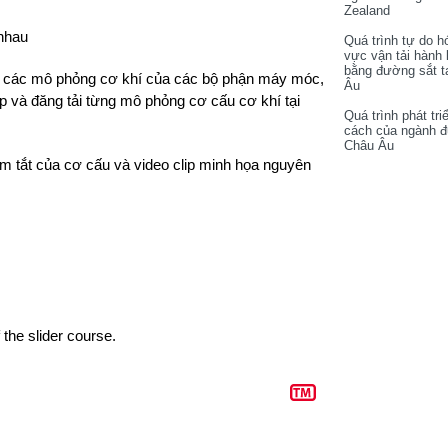
Zealand
nhau
Quá trình tự do h
vực vận tải hành
bằng đường sắt t
ếm các mô phỏng cơ khí của các bộ phận máy móc,
Âu
 và đăng tải từng mô phỏng cơ cấu cơ khí tại
Quá trình phát tri
cách của ngành 
Châu Âu
óm tắt của cơ cấu và video clip minh họa nguyên
f the
slider course.