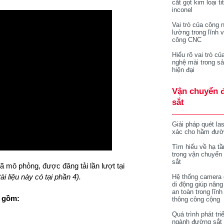
cắt gọt kim loại ti
inconel
Vai trò của công 
lường trong lĩnh 
công CNC
Hiểu rõ vai trò củ
nghệ mài trong sả
hiện đại
Vận chuyển 
sắt
Giải pháp quét la
xác cho hầm đườ
Tìm hiểu về hạ tầ
trong vận chuyển
sắt
đã mô phỏng, được đăng tải lần lượt tại
i liệu này có tại phần 4).
Hệ thống camera 
di động giúp nâng
an toàn trong lĩnh
o gồm:
thông công cộng
Quá trình phát tri
ngành đường sắt 