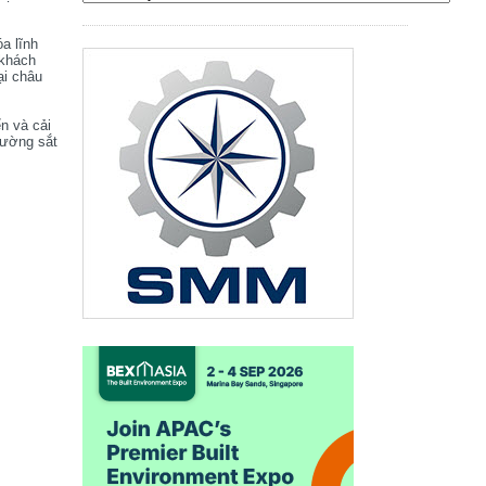
óa lĩnh
 khách
ại châu
ển và cải
đường sắt