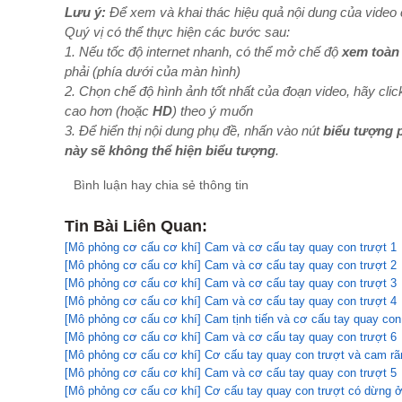
Lưu ý:
Để xem và khai thác hiệu quả nội dung của video c
Quý vị có thể thực hiện các bước sau:
1. Nếu tốc độ internet nhanh, có thể mở chế độ
xem toàn
phải (phía dưới của màn hình)
2. Chọn chế độ hình ảnh tốt nhất của đoạn video, hãy clic
cao hơn (hoặc
HD
) theo ý muốn
3. Để hiển thị nội dung phụ đề, nhấn vào nút
biểu tượng 
này sẽ không thể hiện biểu tượng
.
Bình luận hay chia sẻ thông tin
Tin Bài Liên Quan:
[Mô phỏng cơ cấu cơ khí] Cam và cơ cấu tay quay con trượt 1
[Mô phỏng cơ cấu cơ khí] Cam và cơ cấu tay quay con trượt 2
[Mô phỏng cơ cấu cơ khí] Cam và cơ cấu tay quay con trượt 3
[Mô phỏng cơ cấu cơ khí] Cam và cơ cấu tay quay con trượt 4
[Mô phỏng cơ cấu cơ khí] Cam tịnh tiến và cơ cấu tay quay con
[Mô phỏng cơ cấu cơ khí] Cam và cơ cấu tay quay con trượt 6
[Mô phỏng cơ cấu cơ khí] Cơ cấu tay quay con trượt và cam r
[Mô phỏng cơ cấu cơ khí] Cam và cơ cấu tay quay con trượt 5
[Mô phỏng cơ cấu cơ khí] Cơ cấu tay quay con trượt có dừng ở 