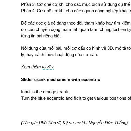
Phần 3: Cơ chế cơ khí cho các mục đích sử dụng cụ thể
Phần 4: Cơ chế cơ khí cho các ngành công nghiệp khác 
Để các đọc giả dễ dàng theo dõi, tham khảo hay tìm ki
cơ cấu chuyển động mà mình quan tâm, chúng tôi biên tập
từng tin bài riêng biệt.
Nội dung của mỗi bài, mỗi cơ cấu có hình vẽ 3D, mô tả t
lý, hay cách thức hoạt động của cơ cấu.
Xem thêm
tại đây
Slider crank mechanism with eccentric
Input is the orange crank.
Turn the blue eccentric and fix it to get various positions o
(Tác giả: Phó Tiến sĩ, Kỹ sư cơ khí Nguyễn Đức Thắng)