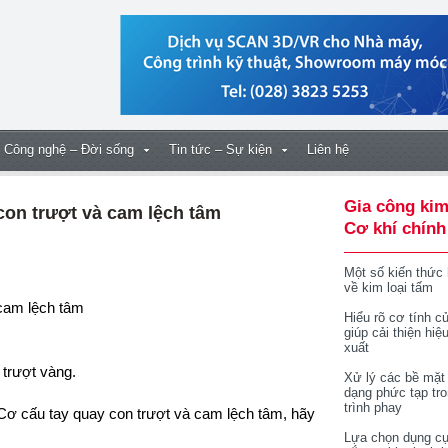
Công nghệ – Đời sống
Tin tức – Sự kiện
Liên hệ
Gia công kim
con trượt và cam lệch tâm
Cơ khí chính
Một số kiến thức
về kim loại tấm
 cam lệch tâm
Hiểu rõ cơ tính củ
giúp cải thiện hiệ
xuất
 trượt vàng.
Xử lý các bề mặt
dạng phức tạp tr
trình phay
ơ cấu tay quay con trượt và cam lệch tâm, hãy
Lựa chọn dụng cụ