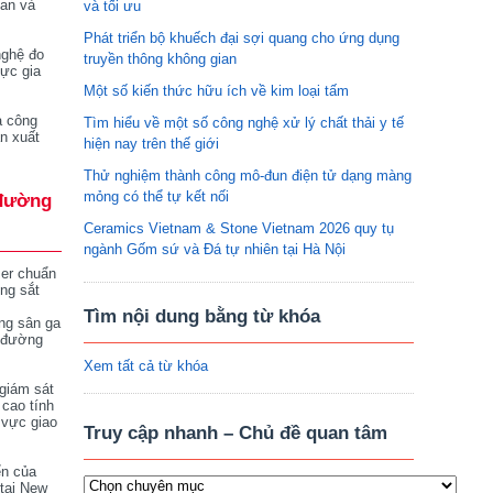
tan và
và tối ưu
Phát triển bộ khuếch đại sợi quang cho ứng dụng
nghệ đo
truyền thông không gian
vực gia
Một số kiến thức hữu ích về kim loại tấm
a công
Tìm hiểu về một số công nghệ xử lý chất thải y tế
n xuất
hiện nay trên thế giới
Thử nghiệm thành công mô-đun điện tử dạng màng
mỏng có thể tự kết nối
đường
Ceramics Vietnam & Stone Vietnam 2026 quy tụ
ngành Gốm sứ và Đá tự nhiên tại Hà Nội
ser chuẩn
ng sắt
Tìm nội dung bằng từ khóa
ng sân ga
 đường
Xem tất cả từ khóa
giám sát
 cao tính
 vực giao
Truy cập nhanh – Chủ đề quan tâm
ển của
tại New