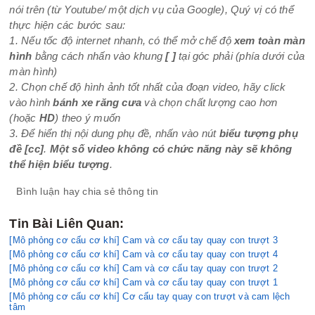
nói trên (từ Youtube/ một dịch vụ của Google), Quý vị có thể
thực hiện các bước sau:
1. Nếu tốc độ internet nhanh, có thể mở chế độ
xem toàn màn
hình
bằng cách nhấn vào khung
[ ]
tại góc phải (phía dưới của
màn hình)
2. Chọn chế độ hình ảnh tốt nhất của đoạn video, hãy click
vào hình
bánh xe răng cưa
và chọn chất lượng cao hơn
(hoặc
HD
) theo ý muốn
3. Để hiển thị nội dung phụ đề, nhấn vào nút
biểu tượng phụ
đề
[cc]
.
Một số video không có chức năng này sẽ không
thể hiện biểu tượng
.
Bình luận hay chia sẻ thông tin
Tin Bài Liên Quan:
[Mô phỏng cơ cấu cơ khí] Cam và cơ cấu tay quay con trượt 3
[Mô phỏng cơ cấu cơ khí] Cam và cơ cấu tay quay con trượt 4
[Mô phỏng cơ cấu cơ khí] Cam và cơ cấu tay quay con trượt 2
[Mô phỏng cơ cấu cơ khí] Cam và cơ cấu tay quay con trượt 1
[Mô phỏng cơ cấu cơ khí] Cơ cấu tay quay con trượt và cam lệch
tâm