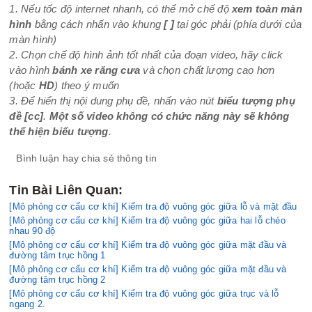
1. Nếu tốc độ internet nhanh, có thể mở chế độ
xem toàn màn
hình
bằng cách nhấn vào khung
[ ]
tại góc phải (phía dưới của
màn hình)
2. Chọn chế độ hình ảnh tốt nhất của đoạn video, hãy click
vào hình
bánh xe răng cưa
và chọn chất lượng cao hơn
(hoặc
HD
) theo ý muốn
3. Để hiển thị nội dung phụ đề, nhấn vào nút
biểu tượng phụ
đề
[cc]
.
Một số video không có chức năng này sẽ không
thể hiện biểu tượng
.
Bình luận hay chia sẻ thông tin
Tin Bài Liên Quan:
[Mô phỏng cơ cấu cơ khí] Kiểm tra độ vuông góc giữa lỗ và mặt đầu
[Mô phỏng cơ cấu cơ khí] Kiểm tra độ vuông góc giữa hai lỗ chéo
nhau 90 độ
[Mô phỏng cơ cấu cơ khí] Kiểm tra độ vuông góc giữa mặt đầu và
đường tâm trục hồng 1
[Mô phỏng cơ cấu cơ khí] Kiểm tra độ vuông góc giữa mặt đầu và
đường tâm trục hồng 2
[Mô phỏng cơ cấu cơ khí] Kiểm tra độ vuông góc giữa trục và lỗ
ngang 2.