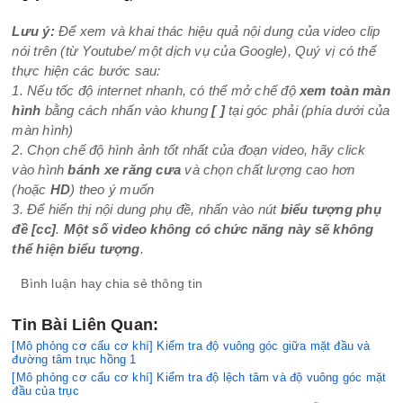
Lưu ý:
Để xem và khai thác hiệu quả nội dung của video clip
nói trên (từ Youtube/ một dịch vụ của Google), Quý vị có thể
thực hiện các bước sau:
1. Nếu tốc độ internet nhanh, có thể mở chế độ
xem toàn màn
hình
bằng cách nhấn vào khung
[ ]
tại góc phải (phía dưới của
màn hình)
2. Chọn chế độ hình ảnh tốt nhất của đoạn video, hãy click
vào hình
bánh xe răng cưa
và chọn chất lượng cao hơn
(hoặc
HD
) theo ý muốn
3. Để hiển thị nội dung phụ đề, nhấn vào nút
biểu tượng phụ
đề
[cc]
.
Một số video không có chức năng này sẽ không
thể hiện biểu tượng
.
Bình luận hay chia sẻ thông tin
Tin Bài Liên Quan:
[Mô phỏng cơ cấu cơ khí] Kiểm tra độ vuông góc giữa mặt đầu và
đường tâm trục hồng 1
[Mô phỏng cơ cấu cơ khí] Kiểm tra độ lệch tâm và độ vuông góc mặt
đầu của trục