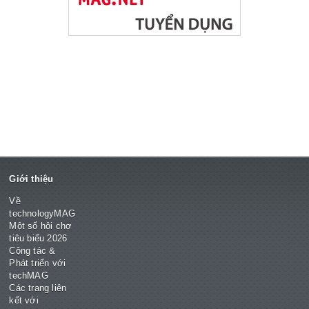
Giới thiệu
Về
technologyMAG
Một số hội chợ
tiêu biểu 2026
Cộng tác &
Phát triển với
techMAG
Các trang liên
kết với