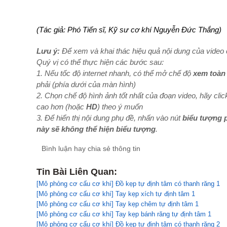
(Tác giả: Phó Tiến sĩ, Kỹ sư cơ khí Nguyễn Đức Thắng)
Lưu ý:
Để xem và khai thác hiệu quả nội dung của video c
Quý vị có thể thực hiện các bước sau:
1. Nếu tốc độ internet nhanh, có thể mở chế độ
xem toàn
phải (phía dưới của màn hình)
2. Chọn chế độ hình ảnh tốt nhất của đoạn video, hãy clic
cao hơn (hoặc
HD
) theo ý muốn
3. Để hiển thị nội dung phụ đề, nhấn vào nút
biểu tượng 
này sẽ không thể hiện biểu tượng
.
Bình luận hay chia sẻ thông tin
Tin Bài Liên Quan:
[Mô phỏng cơ cấu cơ khí] Đồ kẹp tự định tâm có thanh răng 1
[Mô phỏng cơ cấu cơ khí] Tay kẹp xích tự định tâm 1
[Mô phỏng cơ cấu cơ khí] Tay kẹp chêm tự định tâm 1
[Mô phỏng cơ cấu cơ khí] Tay kẹp bánh răng tự định tâm 1
[Mô phỏng cơ cấu cơ khí] Đồ kẹp tự định tâm có thanh răng 2