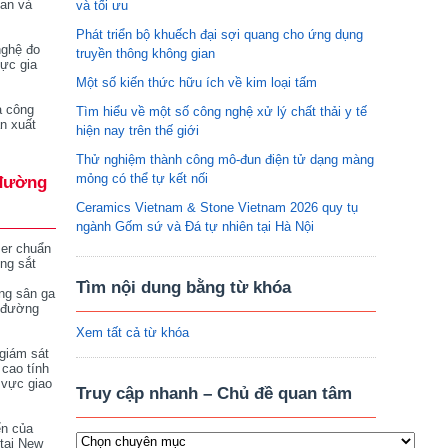
tan và
và tối ưu
Phát triển bộ khuếch đại sợi quang cho ứng dụng
nghệ đo
truyền thông không gian
vực gia
Một số kiến thức hữu ích về kim loại tấm
a công
Tìm hiểu về một số công nghệ xử lý chất thải y tế
n xuất
hiện nay trên thế giới
Thử nghiệm thành công mô-đun điện tử dạng màng
mỏng có thể tự kết nối
đường
Ceramics Vietnam & Stone Vietnam 2026 quy tụ
ngành Gốm sứ và Đá tự nhiên tại Hà Nội
ser chuẩn
ng sắt
Tìm nội dung bằng từ khóa
ng sân ga
 đường
Xem tất cả từ khóa
giám sát
 cao tính
 vực giao
Truy cập nhanh – Chủ đề quan tâm
ển của
tại New