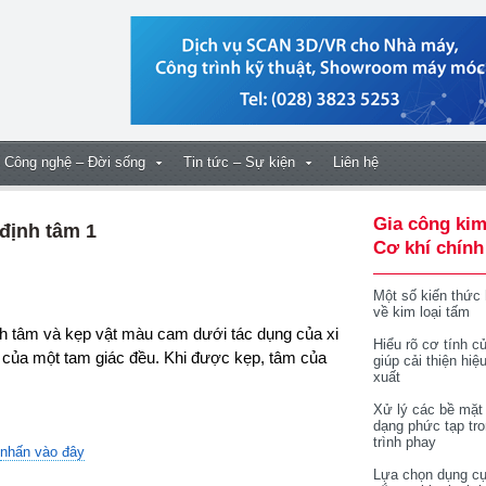
Công nghệ – Đời sống
Tin tức – Sự kiện
Liên hệ
Gia công kim
định tâm 1
Cơ khí chính
Một số kiến thức
về kim loại tấm
ịnh tâm
và kẹp vật màu cam dưới tác dụng của xi
Hiểu rõ cơ tính củ
 của một tam giác đều. Khi
được kẹp, tâm của
giúp cải thiện hiệ
xuất
Xử lý các bề mặt
dạng phức tạp tr
trình phay
nhấn vào đây
Lựa chọn dụng cụ