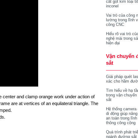
cắt gọt kim loại ti
inconel
Vai trò của công 
lường trong lĩnh 
công CNC
Hiểu rõ vai trò củ
nghệ mài trong sả
hiện đại
Vận chuyển 
sắt
Giải pháp quét la
xác cho hầm đườ
Tìm hiểu về hạ tầ
trong vận chuyển
me center
and clamp orange work under action of
sắt
 frame are at vertices of an
equilateral triangle. The
Hệ thống camera 
amped.
di động giúp nâng
ds.
an toàn trong lĩnh
thông công cộng
Quá trình phát tri
ngành đường sắt 