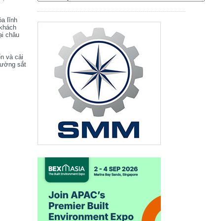
óa lĩnh
 khách
ại châu
ển và cải
đường sắt