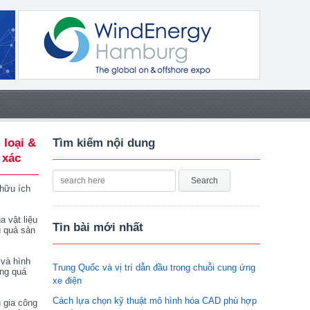
 loại &
Tìm kiếm nội dung
 xác
 hữu ích
a vật liệu
Tin bài mới nhất
u quả sản
 và hình
Trung Quốc và vị trí dẫn đầu trong chuỗi cung ứng
ong quá
xe điện
Cách lựa chọn kỹ thuật mô hình hóa CAD phù hợp
 gia công