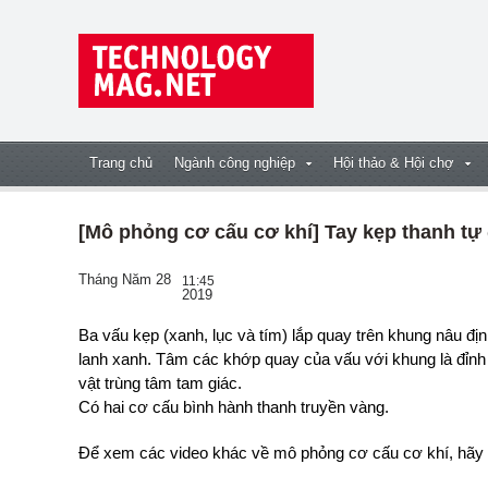
Trang chủ
Ngành công nghiệp
Hội thảo & Hội chợ
[Mô phỏng cơ cấu cơ khí] Tay kẹp thanh tự 
Tháng Năm 28
11:45
2019
Ba vấu kẹp (xanh, lục và tím) lắp quay trên khung nâu đ
lanh xanh. Tâm các
khớp quay của vấu với khung là đỉnh
vật trùng tâm tam giác.
Có hai cơ cấu bình hành thanh truyền vàng.
Để xem các video khác về mô phỏng cơ cấu cơ khí, hãy