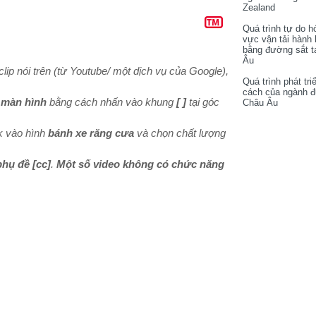
Zealand
Quá trình tự do h
vực vận tải hành
bằng đường sắt t
Âu
lip nói trên (từ Youtube/ một dịch vụ của Google),
Quá trình phát tri
cách của ngành 
 màn hình
bằng cách nhấn vào khung
[ ]
tại góc
Châu Âu
k vào hình
bánh xe răng cưa
và chọn chất lượng
phụ đề
[cc]
.
Một số video không có chức năng