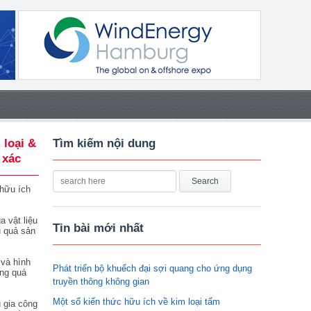
 loại &
Tìm kiếm nội dung
 xác
 hữu ích
a vật liệu
Tin bài mới nhất
u quả sản
 và hình
Phát triển bộ khuếch đại sợi quang cho ứng dụng
ong quá
truyền thông không gian
Một số kiến thức hữu ích về kim loại tấm
 gia công