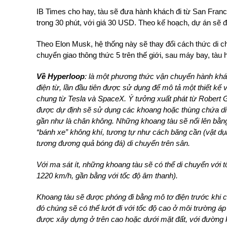
IB Times cho hay, tàu sẽ đưa hành khách đi từ San Fran
trong 30 phút, với giá 30 USD. Theo kế hoạch, dự án sẽ 
Theo Elon Musk, hệ thống này sẽ thay đổi cách thức di 
chuyển giao thông thức 5 trên thế giới, sau máy bay, tàu 
Về Hyperloop
: là một phương thức vận chuyển hành kh
điện từ, lần đầu tiên được sử dụng để mô tả một thiết k
chung từ Tesla và SpaceX. Ý tưởng xuất phát từ Robert G
được dự định sẽ sử dụng các khoang hoặc thùng chứa di
gần như là chân không. Những khoang tàu sẽ nổi lên bằn
“bánh xe” không khí, tương tự như cách băng cần (vật d
tương đương quả bóng đá) di chuyển trên sân.
Với ma sát ít, những khoang tàu sẽ có thể di chuyển với 
1220 km/h, gần bằng với tốc độ âm thanh).
Khoang tàu sẽ được phóng đi bằng mô tơ điện trước khi cá
đó chúng sẽ có thể lướt đi với tốc độ cao ở môi trường 
được xây dựng ở trên cao hoặc dưới mặt đất, với đường kí