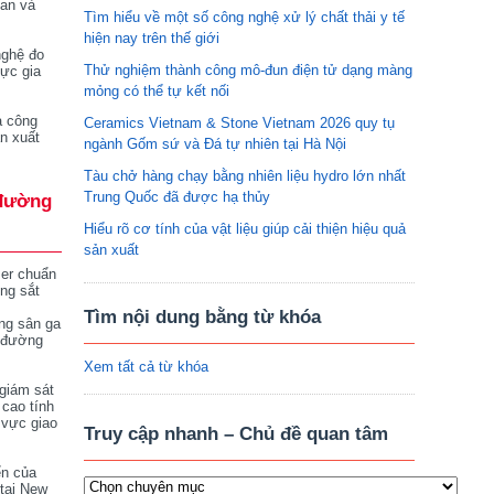
tan và
Tìm hiểu về một số công nghệ xử lý chất thải y tế
hiện nay trên thế giới
nghệ đo
Thử nghiệm thành công mô-đun điện tử dạng màng
vực gia
mỏng có thể tự kết nối
a công
Ceramics Vietnam & Stone Vietnam 2026 quy tụ
n xuất
ngành Gốm sứ và Đá tự nhiên tại Hà Nội
Tàu chở hàng chạy bằng nhiên liệu hydro lớn nhất
Trung Quốc đã được hạ thủy
đường
Hiểu rõ cơ tính của vật liệu giúp cải thiện hiệu quả
sản xuất
ser chuẩn
ng sắt
Tìm nội dung bằng từ khóa
ng sân ga
 đường
Xem tất cả từ khóa
giám sát
 cao tính
 vực giao
Truy cập nhanh – Chủ đề quan tâm
ển của
tại New