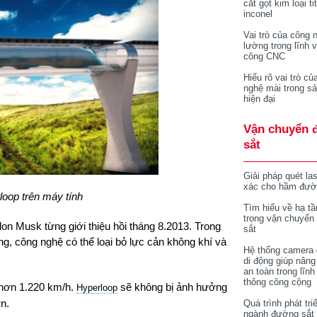
cắt gọt kim loại ti
inconel
Vai trò của công 
lường trong lĩnh 
công CNC
Hiểu rõ vai trò củ
nghệ mài trong sả
hiện đại
Vận chuyển 
sắt
Giải pháp quét la
xác cho hầm đườ
oop trên máy tính
Tìm hiểu về hạ tầ
trong vận chuyển
on Musk từng giới thiệu hồi tháng 8.2013. Trong
sắt
g, công nghệ có thể loại bỏ lực cản không khí và
Hệ thống camera 
di động giúp nâng
an toàn trong lĩnh
thông công cộng
t hơn 1.220 km/h.
sẽ không bị ảnh hưởng
Hyperloop
n.
Quá trình phát tri
ngành đường sắt 