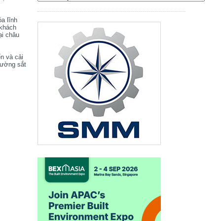
óa lĩnh
 khách
ại châu
ển và cải
đường sắt