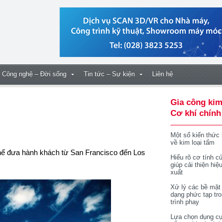
Công nghệ – Đời sống
Tin tức – Sự kiện
Liên hệ
Gia công kim
Cơ khí chính
Một số kiến thức
về kim loại tấm
hể đưa hành khách từ San Francisco đến Los
Hiểu rõ cơ tính củ
giúp cải thiện hiệ
xuất
Xử lý các bề mặt
dạng phức tạp tr
trình phay
Lựa chọn dụng cụ