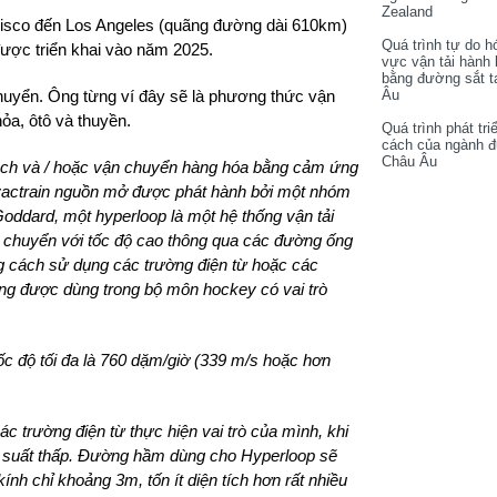
Zealand
cisco đến Los Angeles (quãng đường dài 610km)
Quá trình tự do h
được triển khai vào năm 2025.
vực vận tải hành
bằng đường sắt t
Âu
chuyển. Ông từng ví đây sẽ là phương thức vận
hỏa, ôtô và thuyền.
Quá trình phát tri
cách của ngành 
Châu Âu
ách và / hoặc vận chuyển hàng hóa bằng cảm ứng
ế vactrain nguồn mở được phát hành bởi một nhóm
oddard, một hyperloop là một hệ thống vận tải
 chuyển với tốc độ cao thông qua các đường ống
g cách sử dụng các trường điện từ hoặc các
ụng được dùng trong bộ môn hockey có vai trò
tốc độ tối đa là 760 dặm/giờ (339 m/s hoặc hơn
c trường điện từ thực hiện vai trò của mình, khi
áp suất thấp. Đường hầm dùng cho Hyperloop sẽ
nh chỉ khoảng 3m, tốn ít diện tích hơn rất nhiều