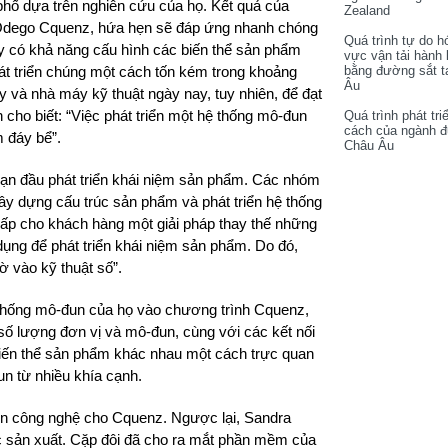
 phố dựa trên nghiên cứu của họ. Kết quả của
Zealand
Odego Cquenz, hứa hẹn sẽ đáp ứng nhanh chóng
Quá trình tự do h
y có khả năng cấu hình các biến thể sản phẩm
vực vận tải hành
hát triển chúng một cách tốn kém trong khoảng
bằng đường sắt t
Âu
y và nhà máy kỹ thuật ngày nay, tuy nhiên, để đạt
cho biết: “Việc phát triển một hệ thống mô-đun
Quá trình phát tri
cách của ngành 
m đáy bể”.
Châu Âu
ạn đầu phát triển khái niệm sản phẩm. Các nhóm
y dựng cấu ​​trúc sản phẩm và phát triển hệ thống
cấp cho khách hàng một giải pháp thay thế những
ụng để phát triển khái niệm sản phẩm. Do đó,
ờ vào kỹ thuật số”.
ệ thống mô-đun của họ vào chương trình Cquenz,
số lượng đơn vị và mô-đun, cùng với các kết nối
biến thể sản phẩm khác nhau một cách trực quan
n từ nhiều khía cạnh.
ển công nghệ cho Cquenz. Ngược lại, Sandra
vực sản xuất. Cặp đôi đã cho ra mắt phần mềm của