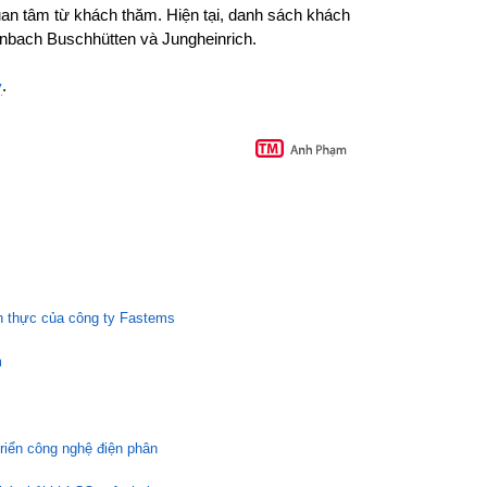
an tâm từ khách thăm. Hiện tại, danh sách khách
enbach Buschhütten và Jungheinrich.
.
y
n thực của công ty Fastems
m
riển công nghệ điện phân