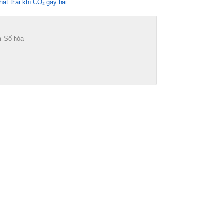
át thải khí CO₂ gây hại
m
Số hóa