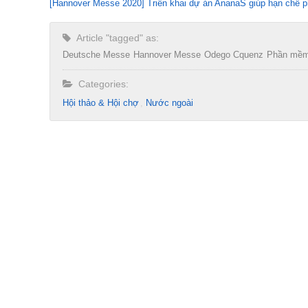
[Hannover Messe 2020] Triển khai dự án AnanaS giúp hạn chế ph
Article "tagged" as:
Deutsche Messe
Hannover Messe
Odego Cquenz
Phần mề
Categories:
Hội thảo & Hội chợ
Nước ngoài