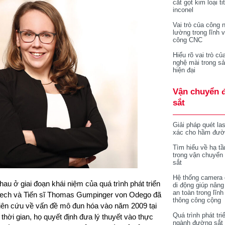
cắt gọt kim loại ti
inconel
Vai trò của công 
lường trong lĩnh 
công CNC
Hiểu rõ vai trò củ
nghệ mài trong sả
hiện đại
Vận chuyển 
sắt
Giải pháp quét la
xác cho hầm đườ
Tìm hiểu về hạ tầ
trong vận chuyển
sắt
Hệ thống camera 
u ở giai đoạn khái niệm của quá trình phát triển
di động giúp nâng
an toàn trong lĩnh
 Szech và Tiến sĩ Thomas Gumpinger von Odego đã
thông công cộng
ghiên cứu về vấn đề mô đun hóa vào năm 2009 tại
Quá trình phát tri
ời gian, họ quyết định đưa lý thuyết vào thực
ngành đường sắt 