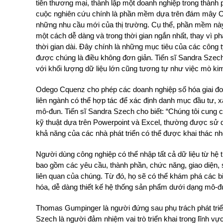
tiễn thương mại, thành lập một doanh nghiệp trong thành
cuộc nghiên cứu chính là phần mềm dựa trên đám mây 
những nhu cầu mới của thị trường. Cụ thể, phần mềm nà
một cách dễ dàng và trong thời gian ngắn nhất, thay vì p
thời gian dài. Đây chính là những mục tiêu của các công t
được chúng là điều không đơn giản. Tiến sĩ Sandra Szech 
với khối lượng dữ liệu lớn cũng tương tự như việc mò ki
Odego Cquenz cho phép các doanh nghiệp số hóa giai đo
liên ngành có thể hợp tác để xác định danh mục đầu tư, xâ
mô-đun. Tiến sĩ Sandra Szech cho biết: “Chúng tôi cung 
kỹ thuật dựa trên Powerpoint và Excel, thường được sử d
khả năng của các nhà phát triển có thể được khai thác nh
Người dùng công nghiệp có thể nhập tất cả dữ liệu từ h
bao gồm các yêu cầu, thành phần, chức năng, giao diện, 
liên quan của chúng. Từ đó, họ sẽ có thể khám phá các 
hóa, dễ dàng thiết kế hệ thống sản phẩm dưới dạng mô-đu
Thomas Gumpinger là người đứng sau phụ trách phát tri
Szech là người đảm nhiệm vai trò triển khai trong lĩnh 