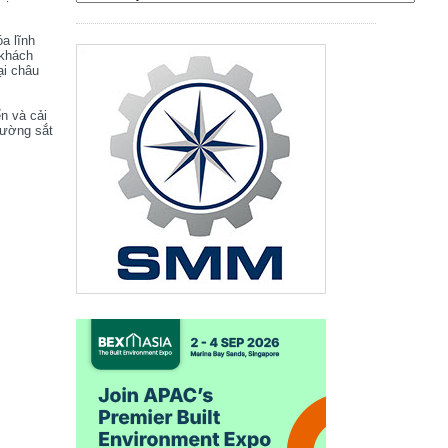
óa lĩnh
 khách
ại châu
ển và cải
đường sắt