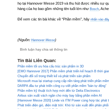
họ tại Hannover Messe 2019 và thu hút được nhiều sự qu
hàng của họ bao gồm những tên tuổi lớn như
, Ach
Bosch
Để xem các tin bài khác về “Phần mềm”, hãy
nhấn vào đâ
(Nguồn:
)
Hannover Messe
Bình luận hay chia sẻ thông tin
Tin Bài Liên Quan:
Phần mềm tối ưu hóa cấu trúc sản phẩm in 3D
[EMO Hannover 2017] Phần mềm phát triển kế hoạch B thời gia
Chuyển đổi số trong thiết kế và phát triển sản phẩm
Microsoft mua lại startup cung cấp nền tảng phát triển phần mề
DARPA đầu tư phát triển công cụ viết phần mềm “bán tự động”
Phần mềm kỹ thuật tích hợp mới đến từ Delta Electronics
Airbus sản xuất vách ngăn cho máy bay bằng phần mềm AI
[Hannover Messe 2020] Linde và ITM Power cùng hợp tác phát t
Phát triển điện gió, điện mặt trời: Khó từ sản xuất đến phân phối