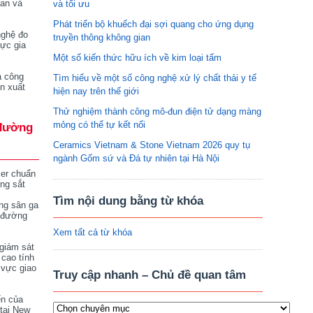
tan và
và tối ưu
Phát triển bộ khuếch đại sợi quang cho ứng dụng
nghệ đo
truyền thông không gian
vực gia
Một số kiến thức hữu ích về kim loại tấm
a công
Tìm hiểu về một số công nghệ xử lý chất thải y tế
n xuất
hiện nay trên thế giới
Thử nghiệm thành công mô-đun điện tử dạng màng
mỏng có thể tự kết nối
đường
Ceramics Vietnam & Stone Vietnam 2026 quy tụ
ngành Gốm sứ và Đá tự nhiên tại Hà Nội
ser chuẩn
ng sắt
Tìm nội dung bằng từ khóa
ng sân ga
 đường
Xem tất cả từ khóa
giám sát
 cao tính
 vực giao
Truy cập nhanh – Chủ đề quan tâm
ển của
tại New