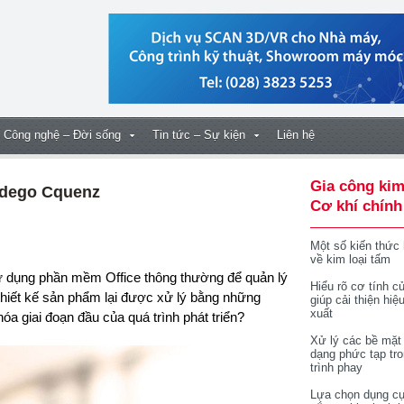
Công nghệ – Đời sống
Tin tức – Sự kiện
Liên hệ
Gia công kim
Odego Cquenz
Cơ khí chính
Một số kiến thức
về kim loại tấm
Hiểu rõ cơ tính củ
 thiết kế sản phẩm lại được xử lý bằng những
giúp cải thiện hiệ
xuất
óa giai đoạn đầu của quá trình phát triển?
Xử lý các bề mặt
dạng phức tạp tr
trình phay
Lựa chọn dụng cụ