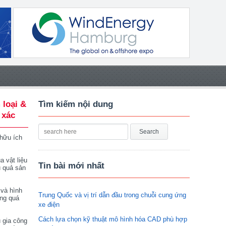
 loại &
Tìm kiếm nội dung
 xác
 hữu ích
a vật liệu
Tin bài mới nhất
u quả sản
 và hình
Trung Quốc và vị trí dẫn đầu trong chuỗi cung ứng
ong quá
xe điện
Cách lựa chọn kỹ thuật mô hình hóa CAD phù hợp
 gia công