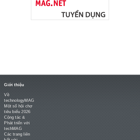
Giới thiệu
Về
technologyMAG
Một số hội chợ
tiêu biểu 2026
Cộng tác &
Phát triển với
techMAG
Các trang liên