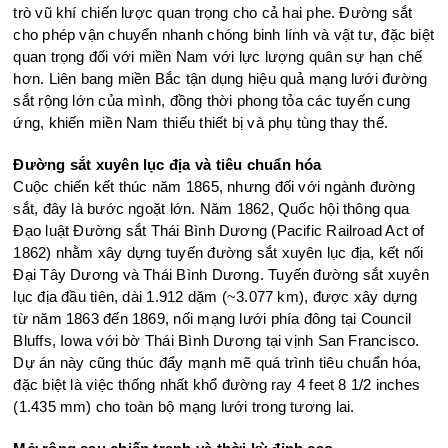
trò vũ khí chiến lược quan trọng cho cả hai phe. Đường sắt
cho phép vận chuyển nhanh chóng binh lính và vật tư, đặc biệt
quan trọng đối với miền Nam với lực lượng quân sự hạn chế
hơn. Liên bang miền Bắc tận dụng hiệu quả mạng lưới đường
sắt rộng lớn của mình, đồng thời phong tỏa các tuyến cung
ứng, khiến miền Nam thiếu thiết bị và phụ tùng thay thế.
Đường sắt xuyên lục địa và tiêu chuẩn hóa
Cuộc chiến kết thúc năm 1865, nhưng đối với ngành đường
sắt, đây là bước ngoặt lớn. Năm 1862, Quốc hội thông qua
Đạo luật Đường sắt Thái Bình Dương (Pacific Railroad Act of
1862) nhằm xây dựng tuyến đường sắt xuyên lục địa, kết nối
Đại Tây Dương và Thái Bình Dương. Tuyến đường sắt xuyên
lục địa đầu tiên, dài 1.912 dặm (~3.077 km), được xây dựng
từ năm 1863 đến 1869, nối mạng lưới phía đông tại Council
Bluffs, Iowa với bờ Thái Bình Dương tại vịnh San Francisco.
Dự án này cũng thúc đẩy mạnh mẽ quá trình tiêu chuẩn hóa,
đặc biệt là việc thống nhất khổ đường ray 4 feet 8 1/2 inches
(1.435 mm) cho toàn bộ mạng lưới trong tương lai.