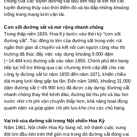
chung của các tuyến đường sắt đầu tiên này là kết nối các
tuyến đường thủy vào thời điểm đó và bù đắp những khoảng
trống trong mạng lưới vận tải.
Cơn sốt đường sắt và mở rộng nhanh chóng
Trong thập niên 1830, Hoa Kỳ bước vào thời kỳ “cơn sốt
đường sắt”. Tác động to lớn của đường sắt trong việc rút
ngắn thời gian di chuyển và kết nối con người cũng như thị
trường đã thúc đẩy việc xây dựng khoảng 9.000 dặm
(~14.484 km) đường sắt vào năm 1850. Chính phủ liên bang
tiếp tục hỗ trợ thông qua các chương trình cấp đất cho các
công ty đường sắt từ năm 1855 đến năm 1871, khiến chiều
dài mạng lưới tăng gấp ba lần. Đến năm 1860, khoảng 31.000
dặm đường sắt (~49.900 km) đã được xây dựng. Đường sắt
nhanh chóng thay thế kênh đào, đường bộ thu phí và tàu hơi
nước nhờ chi phí vận chuyển thấp hơn, khả năng hoạt động
quanh năm và giúp giảm chi phí lưu kho cho các chủ hàng.
Vai trò của đường sắt trong Nội chiến Hoa Kỳ
Năm 1861, Nội chiến Hoa Kỳ bùng nổ, trở thành cuộc xung
đột lớn đầu tiên trên thế giới mà trong đó đường sắt đóng vai