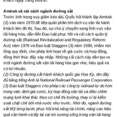
khách ngày càng thua lỗ.
Amtrak và cải cách ngành đường sắt
Trước tình trạng suy giảm kéo dài, Quốc hội thành lập Amtrak
(2) vào năm 1970 để tiếp quản phần lớn dịch vụ vận tải hành
khách liên đô thị. Sau đó, sự chú ý chuyển sang lĩnh vực vận
tải hàng hóa, dẫn đến Đạo luật phục hồi và cải cách quản lý
đường sắt (Railroad Revitalization and Regulatory Reform
Act) năm 1976 và Đạo luật Staggers (3) năm 1980, nhằm nới
lỏng quy định, cho phép linh hoạt về giá cước và hợp đồng,
đồng thời thúc đẩy sáp nhập. Những cải cách này dần tạo ra
một ngành đường sắt vận tải hàng hóa gọn nhẹ, hiệu quả và
có lợi nhuận.
(2) Công ty đường sắt hành khách quốc gia Hoa Kỳ, tên đầy
đủ bằng tiếng Anh là National Railroad Passenger Corporation.
(3) Đạo luật Staggers cho phép các công ty railroad tự do hơn
trong việc định giá cước, ký hợp đồng vận tải và điều chỉnh
mạng lưới khai thác theo cơ chế thị trường, thay vì bị kiểm
soát chặt chẽ bởi nhà nước như trước. Nhờ đó, ngành đường
sắt Mỹ từng bước phục hồi khả năng tài chính, nâng cao hiệu
quả vận hành và lấy lại vai trò xương sống trong vận tải hàng