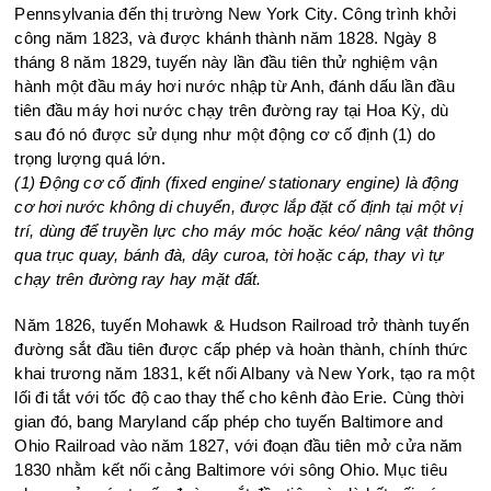
Pennsylvania đến thị trường New York City. Công trình khởi
công năm 1823, và được khánh thành năm 1828. Ngày 8
tháng 8 năm 1829, tuyến này lần đầu tiên thử nghiệm vận
hành một đầu máy hơi nước nhập từ Anh, đánh dấu lần đầu
tiên đầu máy hơi nước chạy trên đường ray tại Hoa Kỳ, dù
sau đó nó được sử dụng như một động cơ cố định (1) do
trọng lượng quá lớn.
(1) Động cơ cố định (fixed engine/ stationary engine) là động
cơ hơi nước không di chuyển, được lắp đặt cố định tại một vị
trí, dùng để truyền lực cho máy móc hoặc kéo/ nâng vật thông
qua trục quay, bánh đà, dây curoa, tời hoặc cáp, thay vì tự
chạy trên đường ray hay mặt đất.
Năm 1826, tuyến Mohawk & Hudson Railroad trở thành tuyến
đường sắt đầu tiên được cấp phép và hoàn thành, chính thức
khai trương năm 1831, kết nối Albany và New York, tạo ra một
lối đi tắt với tốc độ cao thay thế cho kênh đào Erie. Cùng thời
gian đó, bang Maryland cấp phép cho tuyến Baltimore and
Ohio Railroad vào năm 1827, với đoạn đầu tiên mở cửa năm
1830 nhằm kết nối cảng Baltimore với sông Ohio. Mục tiêu