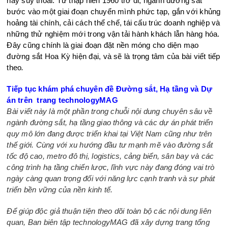
hay suy thoái. Từ thập niên 1960 trở đi, ngành đường sắt
bước vào một giai đoạn chuyển mình phức tạp, gắn với khủng
hoảng tài chính, cải cách thể chế, tái cấu trúc doanh nghiệp và
những thử nghiệm mới trong vận tải hành khách lẫn hàng hóa.
Đây cũng chính là giai đoạn đặt nền móng cho diện mạo
đường sắt Hoa Kỳ hiện đại, và sẽ là trọng tâm của bài viết tiếp
theo
.
Tiếp tục khám phá chuyên đề Đường sắt, Hạ tầng và Dự
án trên trang technologyMAG
Bài viết này là một phần trong chuỗi nội dung chuyên sâu về
ngành đường sắt, hạ tầng giao thông và các dự án phát triển
quy mô lớn đang được triển khai tại Việt Nam cũng như trên
thế giới. Cùng với xu hướng đầu tư mạnh mẽ vào đường sắt
tốc độ cao, metro đô thị, logistics, cảng biển, sân bay và các
công trình hạ tầng chiến lược, lĩnh vực này đang đóng vai trò
ngày càng quan trọng đối với năng lực cạnh tranh và sự phát
triển bền vững của nền kinh tế.
Để giúp độc giả thuận tiện theo dõi toàn bộ các nội dung liên
quan, Ban biên tập technologyMAG đã xây dựng trang tổng