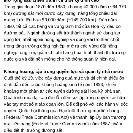
Mở rộng sau chiến tranh và thời kỳ đỉnh cao
Trong giai đoạn 1870 đến 1880, khoảng 40.000 dặm (~64.370
km) đường sắt mới được xây dựng, nâng tổng chiều dài
mạng lưới lên hơn 93.000 dặm (~149.700 km). Đến năm
1880, tất cả các bang và vùng lãnh thổ của Hoa Kỳ đều có
đường sắt. Ngành đường sắt trở thành ngành sử dụng lao
động lớn nhất ngoài nông nghiệp và đóng vai trò then chốt
trong tăng trưởng công nghiệp, mở ra các vùng đất nông
nghiệp rộng lớn, giảm chi phí hàng hóa, hình thành thị trường
quốc gia và đặt nền móng cho hệ thống quản lý hiện đại.
Khủng hoảng, tập trung quyền lực và quản lý nhà nước
Cuối thế kỷ 19, việc xây dựng quá mức và tài chính thiếu ổn
định dẫn đến cuộc khủng hoảng kinh tế năm 1893, khiến
khoảng một phần tư các tuyến đường sắt Hoa Kỳ phá sản.
Quá trình mua lại sau đó dẫn đến sự tập trung quyền sở hữu
vào tay một số ít tập đoàn lớn. Để đối phó với các hành vi độc
quyền, Quốc hội thông qua Đạo luật thương mại liên bang
(Federal Trade Commission Act) và thành lập Ủy ban thương
mại liên bang (Federal Trade Commission) năm 1887 nhằm
điều tiết thị trường đường sắt.