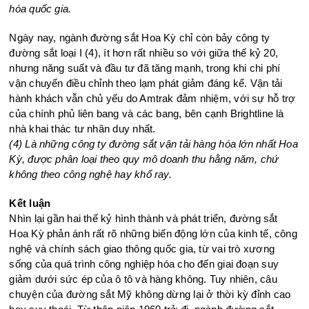
hóa quốc gia.
Ngày nay, ngành đường sắt Hoa Kỳ chỉ còn bảy công ty
đường sắt loại I (4), ít hơn rất nhiều so với giữa thế kỷ 20,
nhưng năng suất và đầu tư đã tăng mạnh, trong khi chi phí
vận chuyển điều chỉnh theo lạm phát giảm đáng kể. Vận tải
hành khách vẫn chủ yếu do Amtrak đảm nhiệm, với sự hỗ trợ
của chính phủ liên bang và các bang, bên cạnh Brightline là
nhà khai thác tư nhân duy nhất.
(4) Là những công ty đường sắt vận tải hàng hóa lớn nhất Hoa
Kỳ, được phân loại theo quy mô doanh thu hằng năm, chứ
không theo công nghệ hay khổ ray.
Kết luận
Nhìn lại gần hai thế kỷ hình thành và phát triển, đường sắt
Hoa Kỳ phản ánh rất rõ những biến động lớn của kinh tế, công
nghệ và chính sách giao thông quốc gia, từ vai trò xương
sống của quá trình công nghiệp hóa cho đến giai đoạn suy
giảm dưới sức ép của ô tô và hàng không. Tuy nhiên, câu
chuyện của đường sắt Mỹ không dừng lại ở thời kỳ đỉnh cao