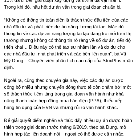
19% đã đi đến giai đoạn xây dựng và 8% là đã vận hành.
Trong khi đó, hầu hết dự án vẫn trong giai đoạn chuẩn bị.
“Không có thông tin toàn diện là thách thức đầu tiên của các
nhà đầu tư và phát triển dự án năng lượng tái tạo. Mặc dù
thông tin về các dự án năng lượng tái tạo đang trôi nổi trên thị
trường nhưng không có thông tin rõ ràng về số dự án, tiến độ
triển khai… Điều này có thể tạo sự nhầm lẫn và do dự cho
các nhà đầu tư, nhà phát triển và các bên liên quan”, bà Vũ
Mỹ Dung – Chuyên viên phân tích cao cấp của StoxPlus nhận
định.
Ngoài ra, cũng theo chuyên gia này, việc các dự án được
công bố nhiều nhưng chuyển động thực tế còn chậm bởi một
số thách thức tiềm tàng trong giai đoạn vận hành như khả
năng thanh toán hợp đồng mua bán điện (PPA), thiếu xếp
hạng tín dụng của EVN và những rủi ro vận hành khác.
Để giải quyết điểm nghẽn và thúc đẩy nhiều dự án được hoàn
thiện trong giai đoạn trước tháng 6/2019, theo bà Dung, mô
hình hợp tác liên doanh nội – ngoại có thể được cân nhắc.