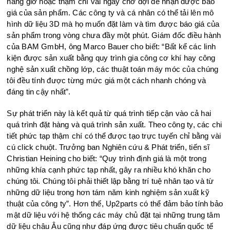
hàng giờ hoặc thậm chí vài ngày chờ đợi để nhận được báo
giá của sản phẩm. Các công ty và cá nhân có thể tải lên mô
hình dữ liệu 3D mà họ muốn đặt làm và tìm được báo giá của
sản phẩm trong vòng chưa đầy một phút. Giám đốc điều hành
của BAM GmbH, ông Marco Bauer cho biết: “Bất kể các linh
kiện được sản xuất bằng quy trình gia công cơ khí hay công
nghệ sản xuất chồng lớp, các thuật toán máy móc của chúng
tôi đều tính được từng mức giá một cách nhanh chóng và
đáng tin cậy nhất”.
Sự phát triển này là kết quả từ quá trình tiếp cận vào cả hai
quá trình đặt hàng và quá trình sản xuất. Theo công ty, các chi
tiết phức tạp thậm chí có thể được tạo trực tuyến chỉ bằng vài
cú click chuột. Trưởng ban Nghiên cứu & Phát triển, tiến sĩ
Christian Heining cho biết: “Quy trình định giá là một trong
những khía cạnh phức tạp nhất, gây ra nhiều khó khăn cho
chúng tôi. Chúng tôi phải thiết lập bằng trí tuệ nhân tạo và từ
những dữ liệu trong hơn tám năm kinh nghiệm sản xuất kỹ
thuật của công ty”. Hơn thế, Up2parts có thể đảm bảo tính bảo
mật dữ liệu với hệ thống các máy chủ đặt tại những trung tâm
dữ liệu châu Âu cũng như đáp ứng được tiêu chuẩn quốc tế