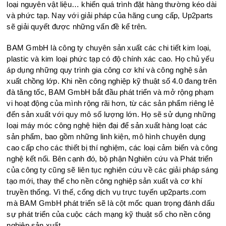
loại nguyên vật liệu… khiến quá trình đặt hàng thường kéo dài
và phức tạp. Nay với giải pháp của hãng cung cấp, Up2parts
sẽ giải quyết được những vấn đề kể trên.
BAM GmbH là công ty chuyên sản xuất các chi tiết kim loại,
plastic và kim loại phức tạp có độ chính xác cao. Họ chủ yếu
áp dụng những quy trình gia công cơ khí và công nghệ sản
xuất chồng lớp. Khi nền công nghiệp kỹ thuật số 4.0 đang trên
đà tăng tốc, BAM GmbH bắt đầu phát triển và mở rộng phạm
vi hoạt động của mình rộng rãi hơn, từ các sản phẩm riêng lẻ
đến sản xuất với quy mô số lượng lớn. Họ sẽ sử dụng những
loại máy móc công nghệ hiện đại để sản xuất hàng loạt các
sản phẩm, bao gồm những linh kiện, mô hình chuyên dụng
cao cấp cho các thiết bị thí nghiệm, các loại cảm biến và công
nghệ kết nối. Bên cạnh đó, bộ phận Nghiên cứu và Phát triển
của công ty cũng sẽ liên tục nghiên cứu về các giải pháp sáng
tạo mới, thay thế cho nền công nghiệp sản xuất và cơ khí
truyền thống. Vì thế, cổng dịch vụ trực tuyến up2parts.com
mà BAM GmbH phát triển sẽ là cột mốc quan trọng đánh dấu
sự phát triển của cuộc cách mạng kỹ thuật số cho nền công
nghiệp sản xuất.