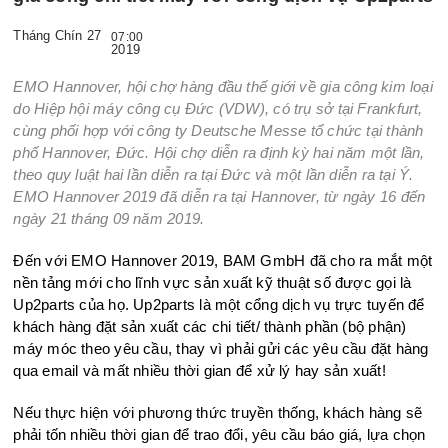
Tháng Chín 27
07:00
2019
EMO Hannover, hội chợ hàng đầu thế giới về gia công kim loại
do Hiệp hội máy công cụ Đức (VDW), có trụ sở tại Frankfurt,
cùng phối hợp với công ty Deutsche Messe tổ chức tại thành
phố Hannover, Đức. Hội chợ diễn ra định kỳ hai năm một lần,
theo quy luật hai lần diễn ra tại Đức và một lần diễn ra tại Ý.
EMO Hannover 2019 đã diễn ra tại Hannover, từ ngày 16 đến
ngày 21 tháng 09 năm 2019.
Đến với EMO Hannover 2019, BAM GmbH đã cho ra mắt một
nền tảng mới cho lĩnh vực sản xuất kỹ thuật số được gọi là
Up2parts của họ. Up2parts là một cổng dịch vụ trực tuyến để
khách hàng đặt sản xuất các chi tiết/ thành phần (bộ phận)
máy móc theo yêu cầu, thay vì phải gửi các yêu cầu đặt hàng
qua email và mất nhiều thời gian để xử lý hay sản xuất!
Nếu thực hiện với phương thức truyền thống, khách hàng sẽ
phải tốn nhiều thời gian để trao đổi, yêu cầu báo giá, lựa chọn