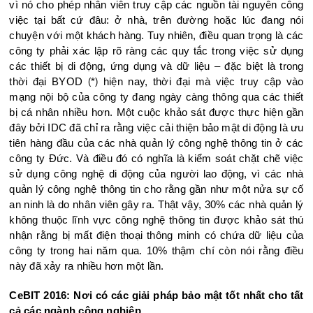
vì nó cho phép nhân viên truy cập các nguồn tài nguyên công
việc tại bất cứ đâu: ở nhà, trên đường hoặc lúc đang nói
chuyện với một khách hàng. Tuy nhiên, điều quan trọng là các
công ty phải xác lập rõ ràng các quy tắc trong việc sử dụng
các thiết bị di động, ứng dụng và dữ liệu – đặc biệt là trong
thời đại BYOD
*
hiện nay, thời đại mà việc truy cập vào
(
)
mạng nội bộ của công ty đang ngày càng thông qua các thiết
bị cá nhân nhiều hơn. Một cuộc khảo sát được thực hiện gần
đây bởi IDC đã chỉ ra rằng việc cải thiện bảo mật di động là ưu
tiên hàng đầu của các nhà quản lý công nghệ thông tin ở các
công ty Đức. Và điều đó có nghĩa là kiểm soát chặt chẽ việc
sử dụng công nghệ di động của người lao động, vì các nhà
quản lý công nghệ thông tin cho rằng gần như một nửa sự cố
an ninh là do nhân viên gây ra. Thật vậy, 30% các nhà quản lý
không thuộc lĩnh vực công nghệ thông tin được khảo sát thú
nhận rằng bị mất điện thoại thông minh có chứa dữ liệu của
công ty trong hai năm qua. 10% thậm chí còn nói rằng điều
này đã xảy ra nhiều hơn một lần.
CeBIT 2016: Nơi có các giải pháp bảo mật tốt nhất cho tất
cả các ngành công nghiệp