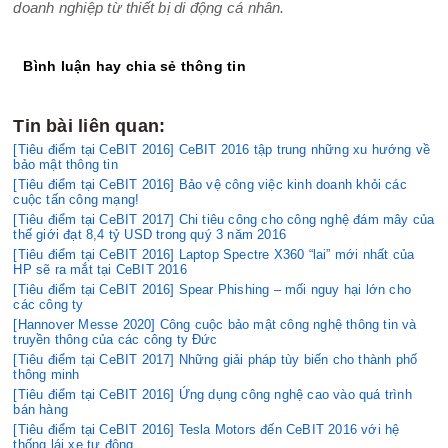
doanh nghiệp từ thiết bị di động cá nhân.
Bình luận hay chia sẻ thông tin
Tin bài liên quan:
[Tiêu điểm tại CeBIT 2016] CeBIT 2016 tập trung những xu hướng về
bảo mật thông tin
[Tiêu điểm tại CeBIT 2016] Bảo vệ công việc kinh doanh khỏi các
cuộc tấn công mạng!
[Tiêu điểm tại CeBIT 2017] Chi tiêu công cho công nghệ đám mây của
thế giới đạt 8,4 tỷ USD trong quý 3 năm 2016
[Tiêu điểm tại CeBIT 2016] Laptop Spectre X360 “lai” mới nhất của
HP sẽ ra mắt tại CeBIT 2016
[Tiêu điểm tại CeBIT 2016] Spear Phishing – mối nguy hại lớn cho
các công ty
[Hannover Messe 2020] Công cuộc bảo mật công nghệ thông tin và
truyền thông của các công ty Đức
[Tiêu điểm tại CeBIT 2017] Những giải pháp tùy biến cho thành phố
thông minh
[Tiêu điểm tại CeBIT 2016] Ứng dụng công nghệ cao vào quá trình
bán hàng
[Tiêu điểm tại CeBIT 2016] Tesla Motors đến CeBIT 2016 với hệ
thống lái xe tự động