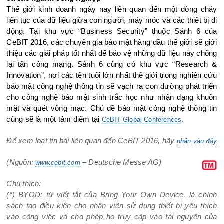
Thế giới kinh doanh ngày nay liên quan đến một dòng chảy
liên tục của dữ liệu giữa con người, máy móc và các thiết bị di
động. Tại khu vực “Business Security” thuộc Sảnh 6 của
CeBIT 2016, các chuyên gia bảo mật hàng đầu thế giới sẽ giới
thiệu các giải pháp tốt nhất để bảo vệ những dữ liệu này chống
lại tấn công mạng. Sảnh 6 cũng có khu vực “Research &
Innovation”, nơi các tên tuổi lớn nhất thế giới trong nghiên cứu
bảo mật công nghệ thông tin sẽ vạch ra con đường phát triển
cho công nghệ bảo mật sinh trắc học như nhận dạng khuôn
mặt và quét võng mạc. Chủ đề bảo mật công nghệ thông tin
cũng sẽ là một tâm điểm tại
.
CeBIT Global Conferences
Để xem loạt tin bài liên quan đến CeBIT 2016, hãy
nhấn vào đây
(Nguồn:
– Deutsche Messe AG)
www.cebit.com
Chú thích:
(*) BYOD: từ viết tắt của Bring Your Own Device, là chính
sách tạo điều kiện cho nhân viên sử dụng thiết bị yêu thích
vào công việc và cho phép họ truy cập vào tài nguyên của