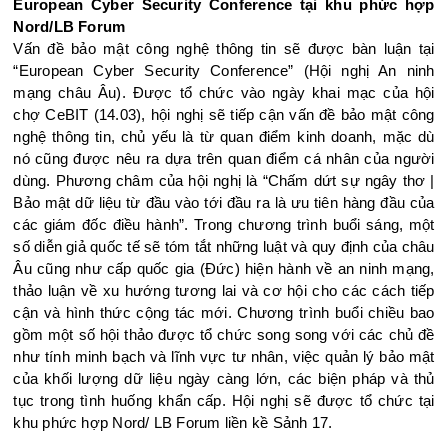
European Cyber Security Conference tại khu phức hợp
Nord/LB Forum
Vấn đề bảo mật công nghệ thông tin sẽ được bàn luận tại
“European Cyber Security Conference” (Hội nghị An ninh
mạng châu Âu). Được tổ chức vào ngày khai mạc của hội
chợ CeBIT (14.03), hội nghị sẽ tiếp cận vấn đề bảo mật công
nghệ thông tin, chủ yếu là từ quan điểm kinh doanh, mặc dù
nó cũng được nêu ra dựa trên quan điểm cá nhân của người
dùng. Phương châm của hội nghị là “Chấm dứt sự ngây thơ |
Bảo mật dữ liệu từ đầu vào tới đầu ra là ưu tiên hàng đầu của
các giám đốc điều hành”. Trong chương trình buổi sáng, một
số diễn giả quốc tế sẽ tóm tắt những luật và quy định của châu
Âu cũng như cấp quốc gia (Đức) hiện hành về an ninh mạng,
thảo luận về xu hướng tương lai và cơ hội cho các cách tiếp
cận và hình thức cộng tác mới. Chương trình buổi chiều bao
gồm một số hội thảo được tổ chức song song với các chủ đề
như tính minh bạch và lĩnh vực tư nhân, việc quản lý bảo mật
của khối lượng dữ liệu ngày càng lớn, các biện pháp và thủ
tục trong tình huống khẩn cấp. Hội nghị sẽ được tổ chức tại
khu phức hợp Nord/ LB Forum liền kề Sảnh 17.