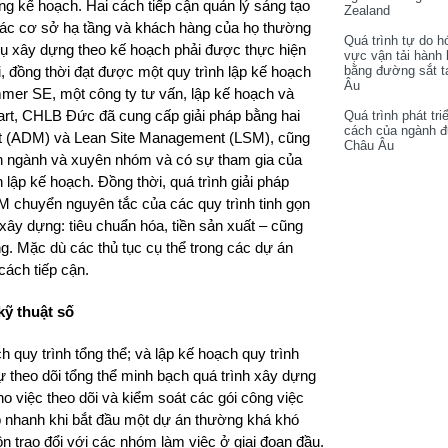
ng kế hoạch. Hai cách tiếp cận quản lý sáng tạo
Zealand
 thác cơ sở hạ tầng và khách hàng của họ thường
Quá trình tự do h
ụ xây dựng theo kế hoạch phải được thực hiện
vực vận tải hành
bằng đường sắt t
i, đồng thời đạt được một quy trình lập kế hoạch
Âu
mmer SE, một công ty tư vấn, lập kế hoạch và
tgart, CHLB Đức đã cung cấp giải pháp bằng hai
Quá trình phát tri
cách của ngành 
t (ADM) và Lean Site Management (LSM), cũng
Châu Âu
 ngành và xuyên nhóm và có sự tham gia của
 lập kế hoạch. Đồng thời, quá trình giải pháp
SM chuyển nguyên tắc của các quy trình tinh gọn
xây dựng: tiêu chuẩn hóa, tiền sản xuất – cũng
g. Mặc dù các thủ tục cụ thể trong các dự án
cách tiếp cận.
ỹ thuật số
 quy trình tổng thể; và lập kế hoạch quy trình
 theo dõi tổng thể minh bạch quá trình xây dựng
o việc theo dõi và kiểm soát các gói công việc
p nhanh khi bắt đầu một dự án thường khá khó
 trao đổi với các nhóm làm việc ở giai đoạn đầu.