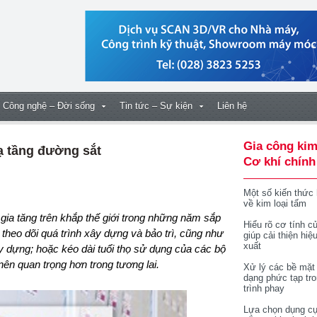
Công nghệ – Đời sống
Tin tức – Sự kiện
Liên hệ
Gia công kim
hạ tầng đường sắt
Cơ khí chính
Một số kiến thức
về kim loại tấm
Hiểu rõ cơ tính củ
 theo dõi quá trình xây dựng và bảo trì, cũng như
giúp cải thiện hiệ
xuất
y dựng; hoặc kéo dài tuổi thọ sử dụng của các bộ
nên quan trọng hơn trong tương lai.
Xử lý các bề mặt
dạng phức tạp tr
trình phay
Lựa chọn dụng cụ