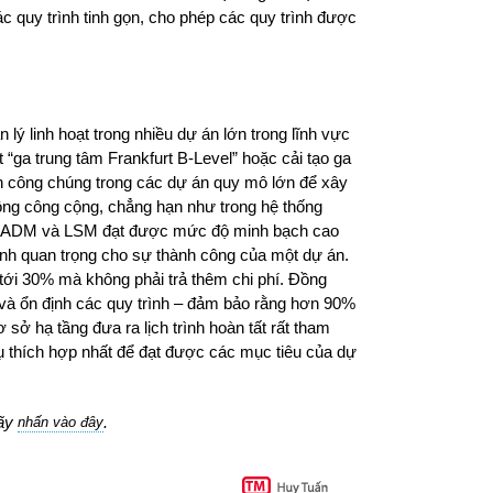
ác quy trình tinh gọn, cho phép các quy trình được
 linh hoạt trong nhiều dự án lớn trong lĩnh vực
“ga trung tâm Frankfurt B-Level” hoặc cải tạo ga
nh công chúng trong các dự án quy mô lớn để xây
ng công cộng, chẳng hạn như trong hệ thống
g ADM và LSM đạt được mức độ minh bạch cao
ình quan trọng cho sự thành công của một dự án.
ới 30% mà không phải trả thêm chi phí. Đồng
i và ổn định các quy trình – đảm bảo rằng hơn 90%
sở hạ tầng đưa ra lịch trình hoàn tất rất tham
cụ thích hợp nhất để đạt được các mục tiêu của dự
hãy
.
nhấn vào đây