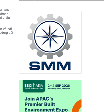
óa lĩnh
 khách
ại châu
ển và cải
đường sắt