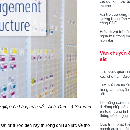
cắt gọt kim loại ti
inconel
Vai trò của công 
lường trong lĩnh 
công CNC
Hiểu rõ vai trò củ
nghệ mài trong sả
hiện đại
Vận chuyển 
sắt
Giải pháp quét la
xác cho hầm đườ
Tìm hiểu về hạ tầ
trong vận chuyển
sắt
Hệ thống camera 
trợ giúp của bảng màu sắc. Ảnh: Drees & Sommer
di động giúp nâng
an toàn trong lĩnh
thông công cộng
Quá trình phát tri
t từ trước đến nay thường chịu áp lực về thời
ngành đường sắt 