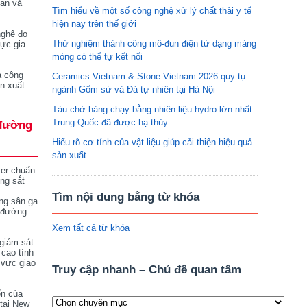
tan và
Tìm hiểu về một số công nghệ xử lý chất thải y tế
hiện nay trên thế giới
nghệ đo
Thử nghiệm thành công mô-đun điện tử dạng màng
vực gia
mỏng có thể tự kết nối
a công
Ceramics Vietnam & Stone Vietnam 2026 quy tụ
n xuất
ngành Gốm sứ và Đá tự nhiên tại Hà Nội
Tàu chở hàng chạy bằng nhiên liệu hydro lớn nhất
Trung Quốc đã được hạ thủy
đường
Hiểu rõ cơ tính của vật liệu giúp cải thiện hiệu quả
sản xuất
ser chuẩn
ng sắt
Tìm nội dung bằng từ khóa
ng sân ga
 đường
Xem tất cả từ khóa
giám sát
 cao tính
 vực giao
Truy cập nhanh – Chủ đề quan tâm
ển của
tại New