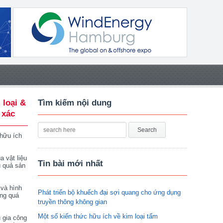
 loại &
Tìm kiếm nội dung
 xác
 hữu ích
a vật liệu
Tin bài mới nhất
u quả sản
 và hình
Phát triển bộ khuếch đại sợi quang cho ứng dụng
ong quá
truyền thông không gian
Một số kiến thức hữu ích về kim loại tấm
 gia công