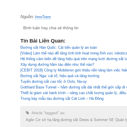
Nguồn:
InnoTrans
Bình luận hay chia sẻ thông tin
Tin Bài Liên Quan:
Đường sắt Hàn Quốc: Cải tiến quản lý an toàn
[Video] Làm thế nào để tăng tính linh hoạt trong lĩnh vực robotic
Hệ thống cảm biến để tăng hiệu quả trên mạng lưới đường sắt 
Xây dựng đường hầm tàu điện như thế nào?
[CEBIT 2018] Công ty Mobileron giới thiệu nền tảng làm việc hiện
Đường sắt Nga: cải tổ, hiệu quả và tăng trưởng
Tuyến đường sắt cao tốc ở Oslo, Na-uy
Gotthard Base Tunnel – hầm đường sắt dài nhất thế giới sắp đi
Thiết bị giám sát hành trình – nâng cao chất lượng quản lý, điề
Trưng bày mẫu tàu đường sắt Cát Linh – Hà Đông
Article "tagged" as:
Agile
Cơ sở hạ tầng đường sắt
Drees & Sommer SE
Quản l