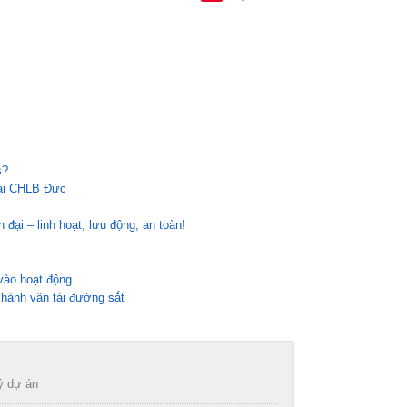
s?
tại CHLB Đức
 đại – linh hoạt, lưu động, an toàn!
 vào hoạt động
u hành vận tải đường sắt
ý dự án