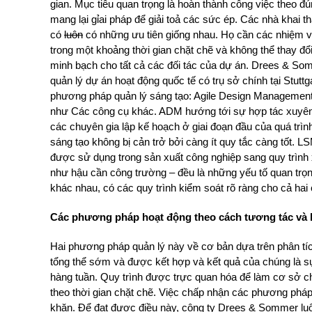
gian. Mục tiêu quan trọng là hoàn thành công việc theo đú
mang lại gỉai pháp để giải toả các sức ép. Các nhà khai
có
luôn
có những ưu tiên giống nhau. Họ cần các nhiệm v
trong một khoảng thời gian chặt chẽ và không thể thay đổ
minh bạch cho tất cả các đối tác của dự án. Drees & So
quản lý dự án hoạt động quốc tế có trụ sở chính tại Stut
phương pháp quản lý sáng tạo: Agile Design Managemen
như Các công cụ khác. ADM hướng tới sự hợp tác xuyên
các chuyên gia lập kế hoạch ở giai đoạn đầu của quá trình
sáng tạo không bị cản trở bởi càng ít quy tắc càng tốt. L
được sử dụng trong sản xuất công nghiệp sang quy trình 
như hậu cần công trường – đều là những yếu tố quan trọn
khác nhau, có các quy trình kiểm soát rõ ràng cho cả hai 
Các phương pháp hoạt động theo cách tương tác và k
Hai phương pháp quản lý này về cơ bản dựa trên phân tích
tổng thể sớm và được kết hợp và kết quả của chúng là sự
hàng tuần. Quy trình được trực quan hóa để làm cơ sở ch
theo thời gian chặt chẽ. Việc chấp nhận các phương phá
khăn. Để đạt được điều này, công ty Drees & Sommer luôn