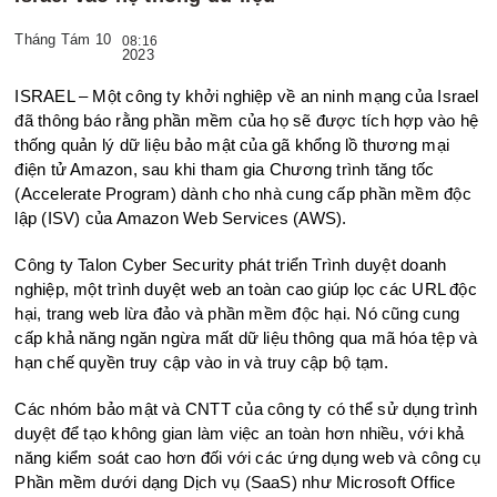
Tháng Tám 10
08:16
2023
ISRAEL – Một công ty khởi nghiệp về an ninh mạng của Israel
đã thông báo rằng phần mềm của họ sẽ được tích hợp vào hệ
thống quản lý dữ liệu bảo mật của gã khổng lồ thương mại
điện tử Amazon, sau khi tham gia Chương trình tăng tốc
(Accelerate Program) dành cho nhà cung cấp phần mềm độc
lập (ISV) của Amazon Web Services (AWS).
Công ty Talon Cyber ​​Security phát triển Trình duyệt doanh
nghiệp, một trình duyệt web an toàn cao giúp lọc các URL độc
hại, trang web lừa đảo và phần mềm độc hại. Nó cũng cung
cấp khả năng ngăn ngừa mất dữ liệu thông qua mã hóa tệp và
hạn chế quyền truy cập vào in và truy cập bộ tạm.
Các nhóm bảo mật và CNTT của công ty có thể sử dụng trình
duyệt để tạo không gian làm việc an toàn hơn nhiều, với khả
năng kiểm soát cao hơn đối với các ứng dụng web và công cụ
Phần mềm dưới dạng Dịch vụ (SaaS) như Microsoft Office