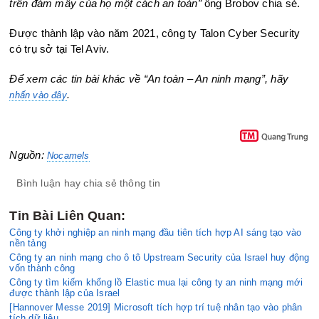
trên đám mây của họ một cách an toàn”
ông Brobov chia sẻ.
Được thành lập vào năm 2021, công ty Talon Cyber ​​Security
có trụ sở tại Tel Aviv.
Để xem các tin bài khác về “An toàn – An ninh mạng”, hãy
.
nhấn vào đây
Nguồn:
Nocamels
Bình luận hay chia sẻ thông tin
Tin Bài Liên Quan:
Công ty khởi nghiệp an ninh mạng đầu tiên tích hợp AI sáng tạo vào
nền tảng
Công ty an ninh mạng cho ô tô Upstream Security của Israel huy động
vốn thành công
Công ty tìm kiếm khổng lồ Elastic mua lại công ty an ninh mạng mới
được thành lập của Israel
[Hannover Messe 2019] Microsoft tích hợp trí tuệ nhân tạo vào phân
tích dữ liệu