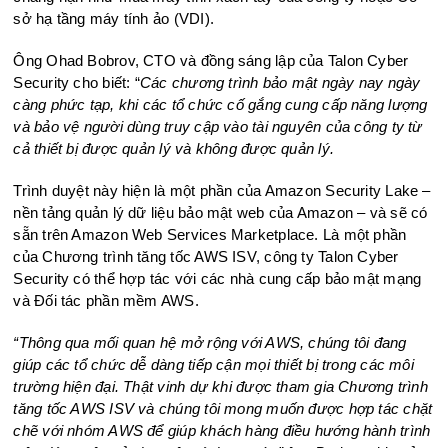
sở hạ tầng máy tính ảo (VDI).
Ông Ohad Bobrov, CTO và đồng sáng lập của Talon Cyber ​​
Security cho biết: “
Các chương trình bảo mật ngày nay ngày
càng phức tạp
,
khi các tổ chức cố gắng cung cấp năng lượng
và bảo vệ người dùng truy cập vào tài nguyên của công ty từ
cả thiết bị được quản lý và không được quản lý.
Trình duyệt này hiện là một phần của Amazon Security Lake –
nền tảng quản lý dữ liệu bảo mật web của Amazon – và sẽ có
sẵn trên Amazon Web Services Marketplace. Là một phần
của Chương trình tăng tốc AWS ISV, công ty Talon Cyber ​​
Security có thể hợp tác với các nhà cung cấp bảo mật mạng
và Đối tác phần mềm AWS.
“Thông qua mối quan hệ mở rộng với AWS, chúng tôi đang
giúp các tổ chức dễ dàng tiếp cận mọi thiết bị trong các môi
trường hiện đại. Thật vinh dự khi được tham gia Chương trình
tăng tốc AWS ISV và chúng tôi mong muốn được hợp tác chặt
chẽ với nhóm AWS để giúp khách hàng điều hướng hành trình