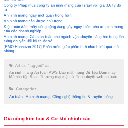
Công ty Pháp mua công ty an ninh mạng của Israel với giá 3,6 tỷ đô
la
An ninh mạng ngày một quan trọng hơn
An ninh mạng cần được chú trọng
Điện toán đám mây công cộng đang gây nguy hiểm cho an ninh mạng
của các doanh nghiệp
An ninh mạng: Cách an toàn cho ngành vận chuyển hàng hải trong làn
sóng chuyển đổi kỹ thuật số
[EMO Hannover 2017] Phần mềm giúp phân tích nhanh kết quả mô
phỏng
Article "tagged" as:
An ninh mạng
An toàn
AWS
Bảo mật mạng
Dữ liệu
Đám mây
Mã hóa tệp
Saas
Thương mại điện tử
Trình duyệt web an toàn
Categories:
An toàn - An ninh mạng
Công nghệ thông tin & truyền thông
Gia công kim loại & Cơ khí chính xác