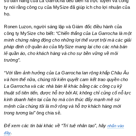
số bán hàng của La Garrocha đều diễn ra trực tuyến và công
ty nói rằng công cụ của MySize đã giúp ích cho lợi nhuận của
họ.
Ronen Luzon, người sáng lập và Giám đốc điều hành của
công ty MySize cho biết:
“Chiến thắng của La Garrocha là một
minh chứng năng động cho những lợi thế vượt trội mà các giải
pháp định cỡ quần áo của MySize mang lại cho các nhà bán
lẻ quần áo,
cho
khách hàng và cho
sự bền vững về môi
trường”.
“Với tầm ảnh hưởng của La Garrocha lan rộng khắp Châu Âu
và hơn thế nữa, chúng tôi kiên quyết cam kết trao quyền cho
La Garrocha và các nhà bán lẻ khác bằng các công cụ kỹ
thuật số tiên tiến, được hỗ trợ bởi AI, không chỉ củng cố nỗ lực
kinh doanh hiện tại của họ mà còn thúc đẩy mạnh mẽ sứ
mệnh của chúng tôi là mở rộng và hỗ trợ
khách hàng mới
trong tương lai”
ông chia sẻ.
Để xem các tin bài khác về “Trí tuệ nhân tạo”
, hãy
nhấn vào
.
đây