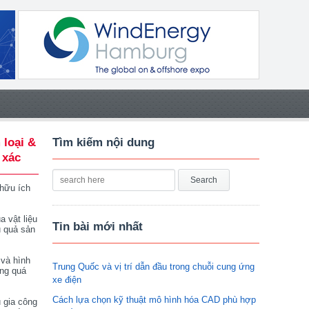
 loại &
Tìm kiếm nội dung
 xác
 hữu ích
a vật liệu
Tin bài mới nhất
u quả sản
 và hình
Trung Quốc và vị trí dẫn đầu trong chuỗi cung ứng
ong quá
xe điện
Cách lựa chọn kỹ thuật mô hình hóa CAD phù hợp
 gia công