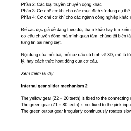
Phần 2: Các loại truyền chuyển động khác
Phần 3: Cơ chế cơ khí cho các mục đích sử dụng cụ thể
Phần 4: Cơ chế cơ khí cho các ngành công nghiệp khác 
Để các đọc giả dễ dàng theo dõi, tham khảo hay tìm ki
cơ cấu chuyển động mà mình quan tâm, chúng tôi biên tập
từng tin bài riêng biệt.
Nội dung của mỗi bài, mỗi cơ cấu có hình vẽ 3D, mô tả t
lý, hay cách thức hoạt động của cơ cấu.
Xem thêm
tại đây
Internal gear slider mechanism 2
The yellow gear (Z2 = 20 teeth) is fixed to the connecting 
The green gear (Z1 = 80 teeth) is not fixed to the pink inp
The green output gear irregularly continuously rotates sl