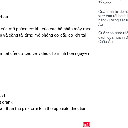
Zealand
Quá trình tự do h
vực vận tải hành
nhau
bằng đường sắt t
Âu
ếm các mô phỏng cơ khí của các bộ phận máy móc,
Quá trình phát tri
 và đăng tải từng mô phỏng cơ cấu cơ khí tại
cách của ngành 
Châu Âu
óm tắt của cơ cấu và video clip minh họa nguyên
rod.
ut
crank.
ower
than the pink crank in the opposite direction.