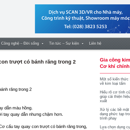
Công nghệ – Đời sống
Tin tức – Sự kiện
Liên hệ
Gia công kim
con trượt có bánh răng trong 2
Cơ khí chính
Một số kiến thức
về kim loại tấm
bánh răng trong 2
Hiểu rõ cơ tính củ
giúp cải thiện hiệ
xuất
uay dẫn
màu hồng.
Xử lý các bề mặt
ới tay
quay dẫn nhưng chậm hơn.
dạng phức tạp tr
trình phay
ơ cấu tay quay con trượt có bánh răng trong,
Lựa chọn dụng cụ