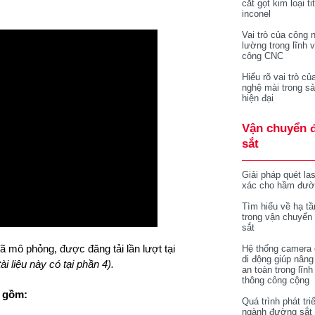
cắt gọt kim loại ti
inconel
Vai trò của công 
lường trong lĩnh 
công CNC
Hiểu rõ vai trò củ
nghệ mài trong sả
hiện đại
Vận chuyển 
sắt
Giải pháp quét la
xác cho hầm đườ
Tìm hiểu về hạ tầ
trong vận chuyển
sắt
đã mô phỏng, được đăng tải lần lượt tại
Hệ thống camera 
di động giúp nâng
i liệu này có tại phần 4).
an toàn trong lĩnh
thông công cộng
o gồm:
Quá trình phát tri
ngành đường sắt 