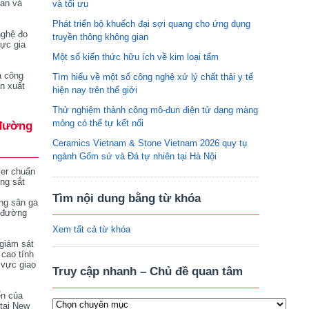
tan và
và tối ưu
Phát triển bộ khuếch đại sợi quang cho ứng dụng
nghệ đo
truyền thông không gian
vực gia
Một số kiến thức hữu ích về kim loại tấm
a công
Tìm hiểu về một số công nghệ xử lý chất thải y tế
n xuất
hiện nay trên thế giới
Thử nghiệm thành công mô-đun điện tử dạng màng
mỏng có thể tự kết nối
đường
Ceramics Vietnam & Stone Vietnam 2026 quy tụ
ngành Gốm sứ và Đá tự nhiên tại Hà Nội
ser chuẩn
ng sắt
Tìm nội dung bằng từ khóa
ng sân ga
 đường
Xem tất cả từ khóa
giám sát
 cao tính
 vực giao
Truy cập nhanh – Chủ đề quan tâm
ển của
tại New