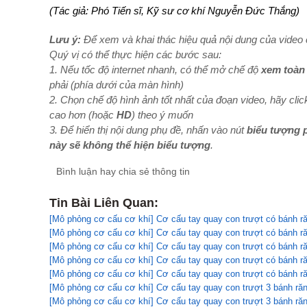
(Tác giả: Phó Tiến sĩ, Kỹ sư cơ khí Nguyễn Đức Thắng)
Lưu ý:
Để xem và khai thác hiệu quả nội dung của video c
Quý vị có thể thực hiện các bước sau:
1. Nếu tốc độ internet nhanh, có thể mở chế độ
xem toàn
phải (phía dưới của màn hình)
2. Chọn chế độ hình ảnh tốt nhất của đoạn video, hãy clic
cao hơn (hoặc
HD
) theo ý muốn
3. Để hiển thị nội dung phụ đề, nhấn vào nút
biểu tượng 
này sẽ không thể hiện biểu tượng
.
Bình luận hay chia sẻ thông tin
Tin Bài Liên Quan:
[Mô phỏng cơ cấu cơ khí] Cơ cấu tay quay con trượt có bánh ră
[Mô phỏng cơ cấu cơ khí] Cơ cấu tay quay con trượt có bánh ră
[Mô phỏng cơ cấu cơ khí] Cơ cấu tay quay con trượt có bánh ră
[Mô phỏng cơ cấu cơ khí] Cơ cấu tay quay con trượt có bánh ră
[Mô phỏng cơ cấu cơ khí] Cơ cấu tay quay con trượt có bánh ră
[Mô phỏng cơ cấu cơ khí] Cơ cấu tay quay con trượt 3 bánh ră
[Mô phỏng cơ cấu cơ khí] Cơ cấu tay quay con trượt 3 bánh ră