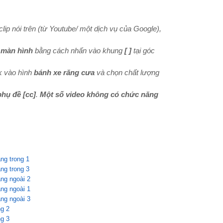
lip nói trên (từ Youtube/ một dịch vụ của Google),
 màn hình
bằng cách nhấn vào khung
[ ]
tại góc
k vào hình
bánh xe răng cưa
và chọn chất lượng
phụ đề
[cc]
.
Một số video không có chức năng
ng trong 1
ng trong 3
ng ngoài 2
ng ngoài 1
ng ngoài 3
ng 2
ng 3