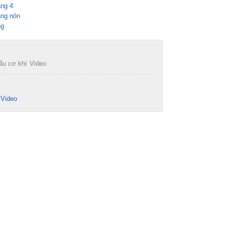
ăng 4
ăng nón
ng
ấu cơ khí
Video
Video