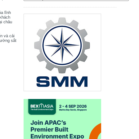
óa lĩnh
 khách
ại châu
ển và cải
đường sắt