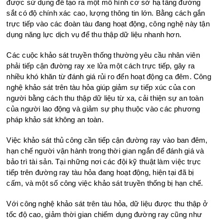
được sử dụng để tạo ra một mô hình cơ sở hạ tầng đường
sắt có độ chính xác cao, lượng thông tin lớn. Bằng cách gắn
trực tiếp vào các đoàn tàu đang hoạt động, công nghệ này tận
dụng năng lực dịch vụ để thu thập dữ liệu nhanh hơn.
Các cuộc khả
o sát truyền thống thường yêu cầu nhân viên
phải tiếp cận đường ray xe lửa một cách trực tiếp, gây ra
nhiều khó khăn từ đánh giá rủi ro đến hoạt động ca đêm. Công
nghệ khảo sát trên tàu hỏa giúp giảm sự tiếp xúc của con
người bằng cách thu thập dữ liệu từ xa, cải thiện sự an toàn
của người lao động và giảm sự phụ thuộc vào các phương
pháp khảo sát không an toàn.
Việc khảo sát thủ công cần tiếp cận đường ray vào ban đêm,
hạn chế người vận hành trong thời gian ngắn để đánh giá và
bảo trì tài sản. Tại những nơi các đội kỹ thuật làm việc trực
tiếp trên đường ray tàu hỏa đang hoạt động, hiện tại đã bị
cấm, và một số công việc khảo sát truyền thống bị hạn chế.
Với công nghệ khảo sát trên tàu hỏa, dữ liệu được thu thập ở
tốc độ cao, giảm thời gian chiếm dụng đường ray cũng như