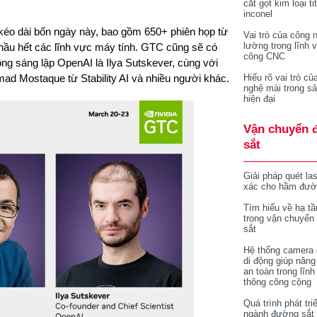
cắt gọt kim loại ti
inconel
kéo dài bốn ngày này, bao gồm 650+ phiên họp từ
Vai trò của công 
lường trong lĩnh 
 hầu hết các lĩnh vực máy tính. GTC cũng sẽ có
công CNC
ng sáng lập OpenAI là Ilya Sutskever, cùng với
ad Mostaque từ Stability AI và nhiều người khác.
Hiểu rõ vai trò củ
nghệ mài trong sả
hiện đại
Vận chuyển 
sắt
Giải pháp quét la
xác cho hầm đườ
Tìm hiểu về hạ tầ
trong vận chuyển
sắt
Hệ thống camera 
di động giúp nâng
an toàn trong lĩnh
thông công cộng
Quá trình phát tri
ngành đường sắt 