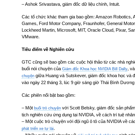
– Ashok Srivastava, giám đốc dữ liệu chính, Intuit.
Các tổ chức khác tham gia bao gồm: Amazon Robotics, AW
Games, Ford Motor Company, Fraunhofer, General Motor
Lockheed Martin, Microsoft, MIT, Oracle Cloud, Pixar, 
VMware.
Tiêu điểm về Nghiên cứu
GTC cũng sẽ bao gồm các cuộc hội thảo từ các nhà nghi
buổi nói chuyện của
, v
Giám đốc Khoa học NVIDIA Bill Dally
giữa Huang và Sutskever, giám đốc khoa học và đ
chuyện
vào ngày 22 tháng 3, lúc 9 giờ sáng giờ Thái Bình Dương
Các phiên nổi bật bao gồm:
– Một
với Scott Belsky, giám đốc sản phẩm
buổi trò chuyện
tịch nghiên cứu ứng dụng tại NVIDIA, về cách trí tuệ nhân
– Một cuộc trò chuyện với đội ngũ ô tô của NVIDIA về các
.
phát triển xe tự lái