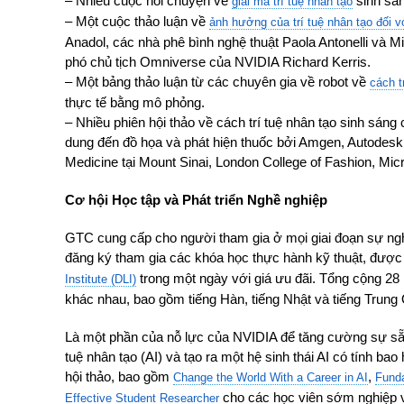
– Nhiều cuộc nói chuyện về
sinh sá
giải mã trí tuệ nhân tạo
– Một cuộc thảo luận về
ảnh hưởng của trí tuệ nhân tạo đối v
Anadol, các nhà phê bình nghệ thuật Paola Antonelli và M
phó chủ tịch Omniverse của NVIDIA Richard Kerris.
– Một bảng thảo luận từ các chuyên gia về robot về
cách t
thực tế bằng mô phỏng.
– Nhiều phiên hội thảo về cách trí tuệ nhân tạo sinh sáng 
dung đến đồ họa và phát hiện thuốc bởi Amgen, Autodesk
Medicine tại Mount Sinai, London College of Fashion, Mi
Cơ hội Học tập và Phát triển Nghề nghiệp
GTC cung cấp cho người tham gia ở mọi giai đoạn sự ngh
đăng ký tham gia các khóa học thực hành kỹ thuật, được 
trong một ngày với giá ưu đãi. Tổng cộng 2
Institute (DLI)
khác nhau, bao gồm tiếng Hàn, tiếng Nhật và tiếng Trung
Là một phần của nỗ lực của NVIDIA để tăng cường sự sẵn 
tuệ nhân tạo (AI) và tạo ra một hệ sinh thái AI có tính 
hội thảo, bao gồm
,
Change the World With a Career in AI
Funda
cho các học viên sớm nghiệp và
Effective Student Researcher