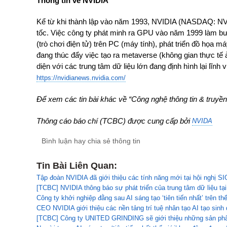
Thông tin về NVIDIA
Kể từ khi thành lập vào năm 1993, NVIDIA (NASDAQ: NVDA
tốc. Việc công ty phát minh ra GPU vào năm 1999 làm bư
(trò chơi điện tử) trên PC (máy tính), phát triển đồ họa m
đang thúc đẩy việc tạo ra metaverse (không gian thực tế ả
diện với các trung tâm dữ liệu lớn đang định hình lại lĩnh 
https://nvidianews.nvidia.com/
Để xem các tin bài khác về “Công nghệ thông tin & truyề
Thông cáo báo chí (TCBC) được cung cấp bởi
NVIDA
Bình luận hay chia sẻ thông tin
Tin Bài Liên Quan:
Tập đoàn NVIDIA đã giới thiệu các tính năng mới tại hội nghị
[TCBC] NVIDIA thông báo sự phát triển của trung tâm dữ liệu
Công ty khởi nghiệp đằng sau AI sáng tạo ‘tiên tiến nhất’ trên t
CEO NVIDIA giới thiệu các nền tảng trí tuệ nhân tạo AI tạo sin
[TCBC] Công ty UNITED GRINDING sẽ giới thiệu những sản phẩ