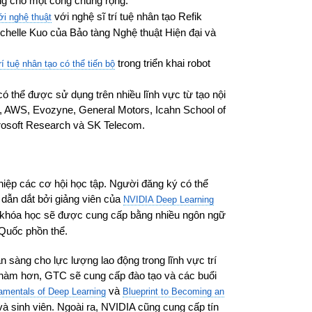
ng cho một công chúng rộng.
với nghệ sĩ trí tuệ nhân tạo Refik
ới nghệ thuật
ichelle Kuo của Bảo tàng Nghệ thuật Hiện đại và
trong triển khai robot
rí tuệ nhân tạo có thể tiến bộ
có thể được sử dụng trên nhiều lĩnh vực từ tạo nội
, AWS, Evozyne, General Motors, Icahn School of
crosoft Research và SK Telecom.
iệp các cơ hội học tập. Người đăng ký có thể
dẫn dắt bởi giảng viên của
NVIDIA Deep Learning
8 khóa học sẽ được cung cấp bằng nhiều ngôn ngữ
 Quốc phồn thể.
sàng cho lực lượng lao động trong lĩnh vực trí
bao hàm hơn, GTC sẽ cung cấp đào tạo và các buổi
và
mentals of Deep Learning
Blueprint to Becoming an
 sinh viên. Ngoài ra, NVIDIA cũng cung cấp tín