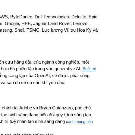
S, ByteDance, Dell Technologies, Deloitte, Epic
s, Google, HPE, Jaguar Land Rover, Lenovo,
Samsung, Shell, TSMC, Lực lượng Vũ trụ Hoa Kỳ và
ên cứu hàng đầu của ngành công nghiệp, một
à hơn 65 phiên tập trung vào generative AI.
Buổi trò
ồng sáng lập của OpenAI, sẽ được phát sóng
 và sau đó sẽ có sẵn khi yêu cầu.
 chính tại Adobe và Bryan Catanzaro, phó chủ
 tạo sinh sáng đang biến đổi quy trình sáng tạo.
h trí tuệ nhân tạo sinh sáng đang
cách mạng hóa