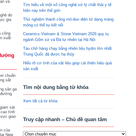
tan và
Tìm hiểu về một số công nghệ xử lý chất thải y tế
hiện nay trên thế giới
nghệ đo
Thử nghiệm thành công mô-đun điện tử dạng màng
vực gia
mỏng có thể tự kết nối
a công
Ceramics Vietnam & Stone Vietnam 2026 quy tụ
n xuất
ngành Gốm sứ và Đá tự nhiên tại Hà Nội
Tàu chở hàng chạy bằng nhiên liệu hydro lớn nhất
Trung Quốc đã được hạ thủy
đường
Hiểu rõ cơ tính của vật liệu giúp cải thiện hiệu quả
sản xuất
ser chuẩn
ng sắt
Tìm nội dung bằng từ khóa
ng sân ga
 đường
Xem tất cả từ khóa
giám sát
 cao tính
 vực giao
Truy cập nhanh – Chủ đề quan tâm
ển của
tại New