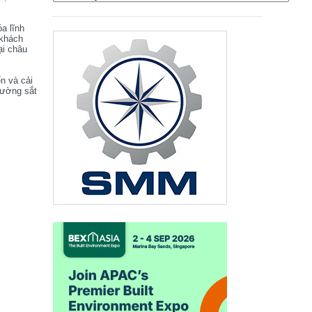
óa lĩnh
 khách
ại châu
ển và cải
đường sắt