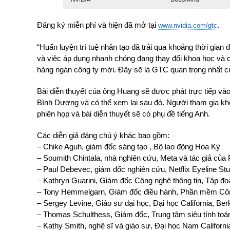
Đăng ký miễn phí và hiện đã mở tại
.
www.nvidia.com/gtc
“Huấn luyện trí tuệ nhân tạo đã trải qua khoảng thời gian 
và việc áp dụng nhanh chóng đang thay đổi khoa học và
hàng ngàn công ty mới. Đây sẽ là GTC quan trọng nhất củ
Bài diễn thuyết của ông Huang sẽ được phát trực tiếp vào
Bình Dương và có thể xem lại sau đó. Người tham gia kh
phiên họp và bài diễn thuyết sẽ có phụ đề tiếng Anh.
Các diễn giả đáng chú ý khác bao gồm:
– Chike Aguh, giám đốc sáng tạo , Bộ lao động Hoa Kỳ
– Soumith Chintala, nhà nghiên cứu, Meta và tác giả của
– Paul Debevec, giám đốc nghiên cứu, Netflix Eyeline St
– Kathryn Guarini, Giám đốc Công nghệ thông tin, Tập đ
– Tony Hemmelgarn, Giám đốc điều hành, Phần mềm Cô
– Sergey Levine, Giáo sư đại học, Đại học California, Ber
– Thomas Schulthess, Giám đốc, Trung tâm siêu tính toá
– Kathy Smith, nghệ sĩ và giáo sư, Đại học Nam Californi