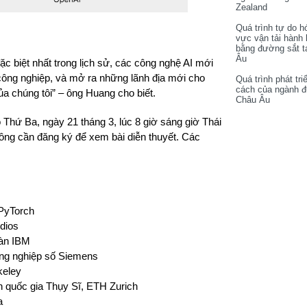
Zealand
Quá trình tự do h
vực vận tải hành
bằng đường sắt t
Âu
đặc biệt nhất trong lịch sử, các công nghệ AI mới
 công
nghiệp, và mở ra những lãnh địa mới cho
Quá trình phát tri
cách của ngành 
a chúng tôi” – ông Huang cho biết.
Châu Âu
 Thứ Ba, ngày 21 tháng 3, lúc 8 giờ sáng giờ Thái
ông cần đăng ký để xem bài diễn thuyết. Các
 PyTorch
udios
oàn IBM
ng nghiệp số Siemens
keley
n quốc gia Thụy Sĩ, ETH Zurich
a