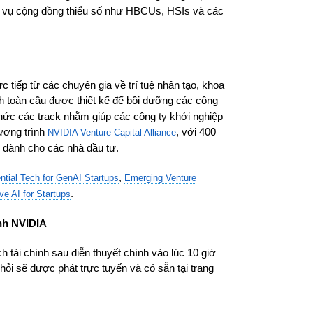
c vụ cộng đồng thiểu số như HBCUs, HSIs và các
 tiếp từ các chuyên gia về trí tuệ nhân tạo, khoa
h toàn cầu được thiết kế để bồi dưỡng các công
 chức các track nhằm giúp các công ty khởi nghiệp
ương trình
, với 400
NVIDIA Venture Capital Alliance
p dành cho các nhà đầu tư.
,
ntial Tech for GenAI Startups
Emerging Venture
.
ve AI for Startups
ính NVIDIA
 tài chính sau diễn thuyết chính vào lúc 10 giờ
hỏi sẽ được phát trực tuyến và có sẵn tại trang