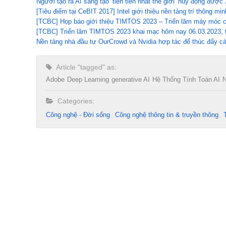
Người tạo ra AI sáng tạo ‘tiên tiến nhất thế giới’ huy động được
[Tiêu điểm tại CeBIT 2017] Intel giới thiệu nền tảng trí thông mi
[TCBC] Họp báo giới thiệu TIMTOS 2023 – Triển lãm máy móc c
[TCBC] Triển lãm TIMTOS 2023 khai mạc hôm nay 06.03.2023, th
Nền tảng nhà đầu tư OurCrowd và Nvidia hợp tác để thúc đẩy cá
Article "tagged" as:
Adobe
Deep Learning
generative AI
Hệ Thống Tính Toán AI
N
Categories:
Công nghệ - Đời sống
Công nghệ thông tin & truyền thông