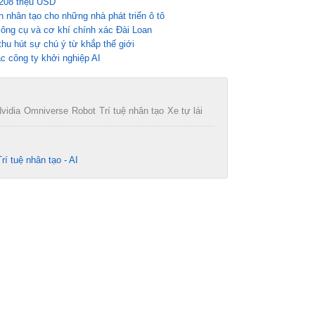
 208 triệu USD
nh nhân tạo cho những nhà phát triển ô tô
ông cụ và cơ khí chính xác Đài Loan
u hút sự chú ý từ khắp thế giới
c công ty khởi nghiệp AI
vidia
Omniverse
Robot
Trí tuệ nhân tạo
Xe tự lái
Trí tuệ nhân tạo - AI