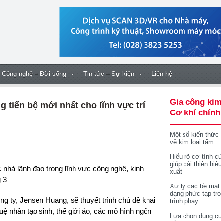
Công nghệ – Đời sống
Tin tức – Sự kiện
Liên hệ
Gia công kim
 tiến bộ mới nhất cho lĩnh vực trí
Cơ khí chính
Một số kiến thức
về kim loại tấm
Hiểu rõ cơ tính củ
giúp cải thiện hiệ
xuất
g 3
Xử lý các bề mặt
dạng phức tạp tr
g ty, Jensen Huang, sẽ thuyết trình chủ đề khai
trình phay
tuệ nhân tạo sinh, thế giới ảo, các mô hình ngôn
Lựa chọn dụng cụ