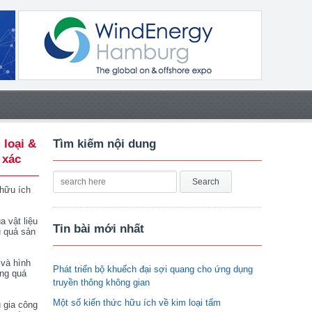
 loại &
Tìm kiếm nội dung
 xác
 hữu ích
a vật liệu
Tin bài mới nhất
u quả sản
 và hình
Phát triển bộ khuếch đại sợi quang cho ứng dụng
ong quá
truyền thông không gian
Một số kiến thức hữu ích về kim loại tấm
 gia công