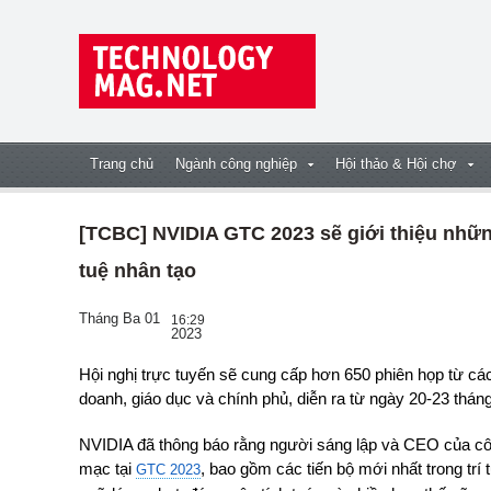
Trang chủ
Ngành công nghiệp
Hội thảo & Hội chợ
[TCBC] NVIDIA GTC 2023 sẽ giới thiệu những
tuệ nhân tạo
Tháng Ba 01
16:29
2023
Hội nghị trực tuyến sẽ cung cấp hơn 650 phiên họp từ các nhà lãnh đạo trong lĩnh vực công nghệ, kinh
doanh, giáo dục và chính phủ, diễn ra từ ngày 20-23 thán
NVIDIA đã thông báo rằng người sáng lập và CEO của côn
mạc tại
, bao gồm các tiến bộ mới nhất trong trí 
GTC 2023