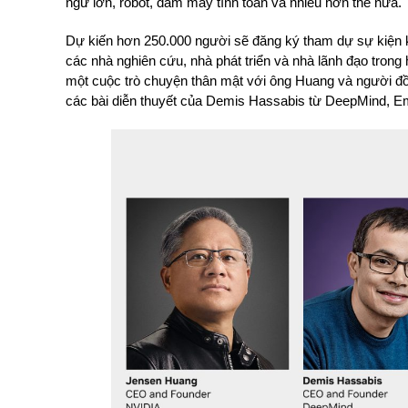
ngữ lớn, robot, đám mây tính toán và nhiều hơn thế nữa.
Dự kiến hơn 250.000 người sẽ đăng ký tham dự sự kiện 
các nhà nghiên cứu, nhà phát triển và nhà lãnh đạo trong
một cuộc trò chuyện thân mật với ông Huang và người đồ
các bài diễn thuyết của Demis Hassabis từ DeepMind, Em