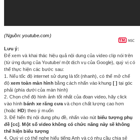
(Nguồn: youtube.com)
Lưu ý:
Để xem và khai thác hiệu quả nội dung của video clip nói trên
(từ ứng dụng của Youtube/ một dịch vụ của Google), quý vị có
thể thực hiện các bước sau:
1. Nếu tốc độ internet sử dụng là tốt (nhanh), có thể mở chế
độ
xem toàn màn hình
bằng cách nhấn vào khung
[ ]
tại góc
phải (phía dưới của màn hình)
2. Chọn chế độ hình ảnh tốt nhất của đoạn video, hãy click
vào hình
bánh xe răng cưa
và chọn chất lượng cao hơn
(hoặc
HD
) theo ý muốn
3. Để hiển thị nội dung phụ đề, nhấn vào nút
biểu tượng phụ
đề
[cc]
.
Một số video không có chức năng này sẽ không
thể hiện biểu tượng
4. Quý vị có thể nghe hiểu tiếng Anh và có nhu cầu chia sẻ