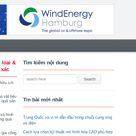
 loại &
Tìm kiếm nội dung
 xác
 hữu ích
a vật liệu
Tin bài mới nhất
u quả sản
 và hình
Trung Quốc và vị trí dẫn đầu trong chuỗi cung ứng
ong quá
xe điện
Cách lựa chọn kỹ thuật mô hình hóa CAD phù hợp
 gia công