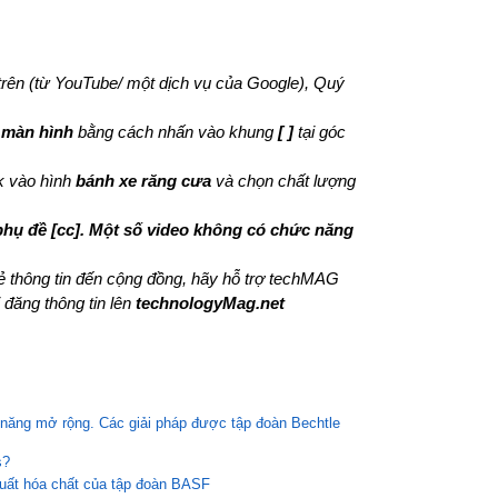
 trên (từ YouTube/ một dịch vụ của Google), Quý
 màn hình
bằng cách nhấn vào khung
[ ]
tại góc
ck vào hình
bánh xe răng cưa
và chọn chất lượng
phụ đề [cc]. Một số video không có chức năng
sẻ thông tin đến cộng đồng, hãy hỗ trợ techMAG
 đăng thông tin lên
technologyMag.net
hả năng mở rộng. Các giải pháp được tập đoàn Bechtle
s?
uất hóa chất của tập đoàn BASF