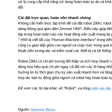
xử lý cung cấp khả năng sử dụng hoàn toàn tự do và khả 
đổi.
Cài đặt trực quan, hoàn vốn nhanh chóng
Không cần kiến ​​thức lập trình để cài đặt robot ZiMo; robot
dàng thông qua giao diện Zimmer HMI*. Điều này giúp tiết 
tập trung hoàn toàn vào các hoạt động sản xuất mang lại gi
* HMI là viết tắt của “Human-Machine Interface” trong tiế
công cụ giao tiếp giữa con người và máy móc trong quá t
thuật viên tương tác và kiểm soát các thiết bị và hệ thố
Robot ZiMo có chi phí tương đối thấp và tích hợp nhanh c
động hóa hiệu quả chi phí ngay cả đối với các lô hàng n
hưởng lợi từ thời gian chu kỳ sản xuất nhanh hơn và tăng
hợp tác bán tự động giữa người và robot hay hoàn toàn tự
Để xem các tin bài khác về “Robot”, vui lòng
.
nhấn vào đây
Nguồn:
Hannover Messe