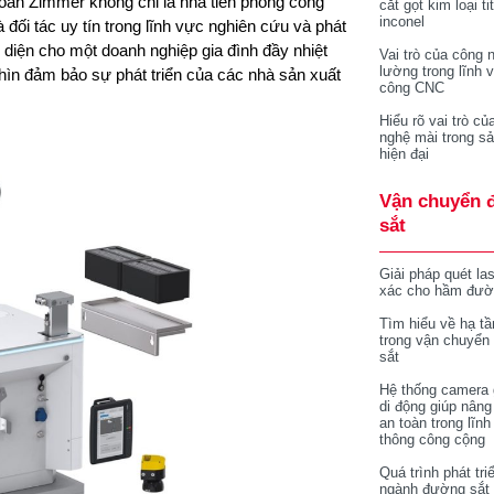
đoàn Zimmer không chỉ là nhà tiên phong công
cắt gọt kim loại ti
inconel
ối tác uy tín trong lĩnh vực nghiên cứu và phát
 diện cho một doanh nghiệp gia đình đầy nhiệt
Vai trò của công 
lường trong lĩnh 
hìn đảm bảo sự phát triển của các nhà sản xuất
công CNC
Hiểu rõ vai trò củ
nghệ mài trong sả
hiện đại
Vận chuyển 
sắt
Giải pháp quét la
xác cho hầm đườ
Tìm hiểu về hạ tầ
trong vận chuyển
sắt
Hệ thống camera 
di động giúp nâng
an toàn trong lĩnh
thông công cộng
Quá trình phát tri
ngành đường sắt 