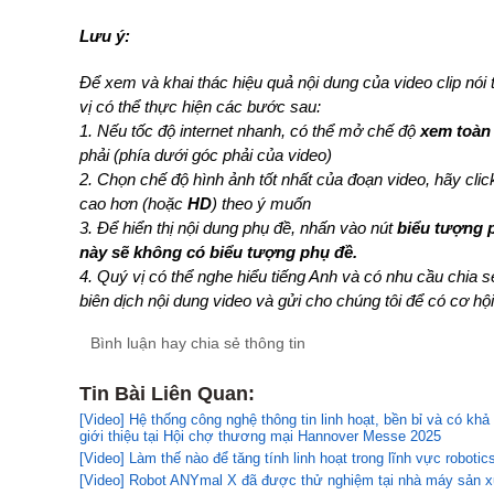
Lưu ý:
Để xem và khai thác hiệu quả nội dung của video clip nói
vị có thể thực hiện các bước sau:
1. Nếu tốc độ internet nhanh, có thể mở chế độ
xem toàn
phải (phía dưới góc phải của video)
2. Chọn chế độ hình ảnh tốt nhất của đoạn video, hãy cli
cao hơn (hoặc
HD
) theo ý muốn
3. Để hiển thị nội dung phụ đề, nhấn vào nút
biểu tượng 
này sẽ không có biểu tượng phụ đề.
4. Quý vị có thể nghe hiểu tiếng Anh và có nhu cầu chia 
biên dịch nội dung video và gửi cho chúng tôi để có cơ hội
Bình luận hay chia sẻ thông tin
Tin Bài Liên Quan:
[Video] Hệ thống công nghệ thông tin linh hoạt, bền bỉ và có k
giới thiệu tại Hội chợ thương mại Hannover Messe 2025
[Video] Làm thế nào để tăng tính linh hoạt trong lĩnh vực robotic
[Video] Robot ANYmal X đã được thử nghiệm tại nhà máy sản x