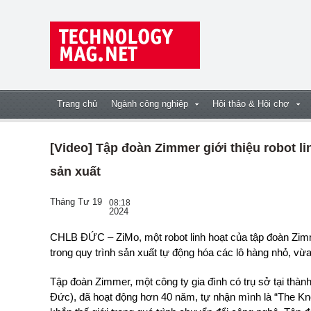
Trang chủ
Ngành công nghiệp
Hội thảo & Hội chợ
[Video] Tập đoàn Zimmer giới thiệu robot l
sản xuất
Tháng Tư 19
08:18
2024
CHLB ĐỨC – ZiMo, một robot linh hoạt của tập đoàn Zimmer, với giá thành cạnh tranh và dễ dàng sử dụng
trong quy trình sản xuất tự động hóa các lô hàng nhỏ, vừ
Tập đoàn Zimmer, một công ty gia đình có trụ sở tại th
Đức), đã hoạt động hơn 40 năm, tự nhận mình là “The Kn