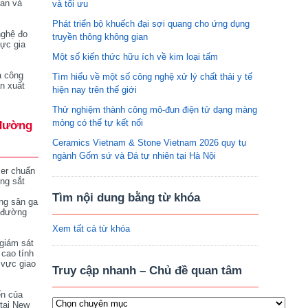
tan và
và tối ưu
Phát triển bộ khuếch đại sợi quang cho ứng dụng
nghệ đo
truyền thông không gian
vực gia
Một số kiến thức hữu ích về kim loại tấm
a công
Tìm hiểu về một số công nghệ xử lý chất thải y tế
n xuất
hiện nay trên thế giới
Thử nghiệm thành công mô-đun điện tử dạng màng
mỏng có thể tự kết nối
đường
Ceramics Vietnam & Stone Vietnam 2026 quy tụ
ngành Gốm sứ và Đá tự nhiên tại Hà Nội
ser chuẩn
ng sắt
Tìm nội dung bằng từ khóa
ng sân ga
 đường
Xem tất cả từ khóa
giám sát
 cao tính
 vực giao
Truy cập nhanh – Chủ đề quan tâm
ển của
tại New