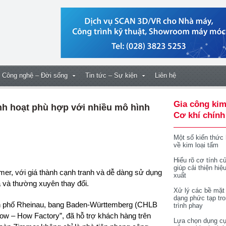
Công nghệ – Đời sống
Tin tức – Sự kiện
Liên hệ
Gia công kim
inh hoạt phù hợp với nhiều mô hình
Cơ khí chính
Một số kiến thức
về kim loại tấm
Hiểu rõ cơ tính củ
giúp cải thiện hiệ
xuất
a và thường xuyên thay đổi.
Xử lý các bề mặt
dạng phức tạp tr
ành phố Rheinau, bang Baden-Württemberg (CHLB
trình phay
ow – How Factory”, đã hỗ trợ khách hàng trên
Lựa chọn dụng cụ