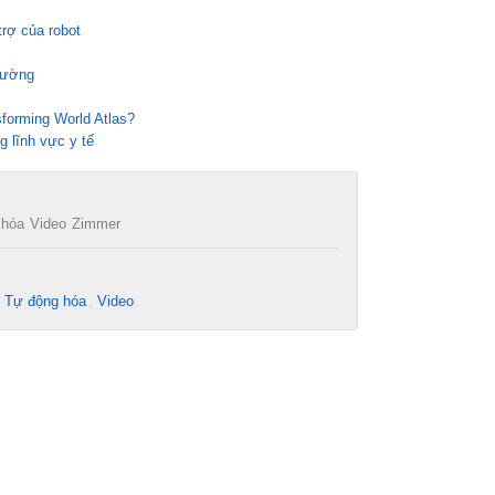
trợ của robot
thường
sforming World Atlas?
g lĩnh vực y tế
 hóa
Video
Zimmer
- Tự động hóa
Video