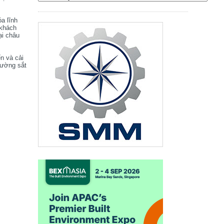
óa lĩnh
 khách
ại châu
ển và cải
đường sắt