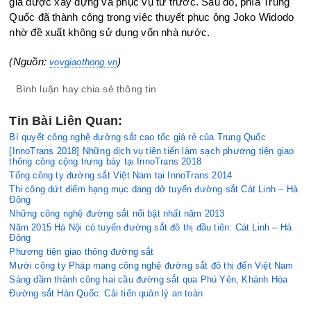
gia được xây dựng và phục vụ từ trước. Sau đó, phía Trung
Quốc đã thành công trong việc thuyết phục ông Joko Widodo
nhờ đề xuất không sử dụng vốn nhà nước.
(Nguồn:
)
vovgiaothong.vn
Bình luận hay chia sẻ thông tin
Tin Bài Liên Quan:
Bí quyết công nghệ đường sắt cao tốc giá rẻ của Trung Quốc
[InnoTrans 2018] Những dịch vụ tiên tiến làm sạch phương tiện giao
thông công cộng trưng bày tại InnoTrans 2018
Tổng công ty đường sắt Việt Nam tại InnoTrans 2014
Thi công dứt điểm hạng mục dang dở tuyến đường sắt Cát Linh – Hà
Đông
Những công nghệ đường sắt nổi bật nhất năm 2013
Năm 2015 Hà Nội có tuyến đường sắt đô thị đầu tiên: Cát Linh – Hà
Đông
Phương tiện giao thông đường sắt
Mười công ty Pháp mang công nghệ đường sắt đô thị đến Việt Nam
Sàng dầm thành công hai cầu đường sắt qua Phú Yên, Khánh Hòa
Đường sắt Hàn Quốc: Cải tiến quản lý an toàn