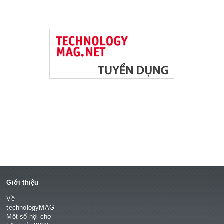
Giới thiệu
Về
technologyMAG
Một số hội chợ