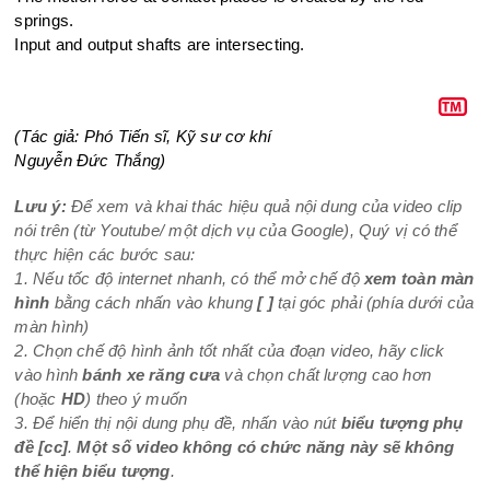
springs.
Input and output shafts are intersecting.
(Tác giả: Phó Tiến sĩ, Kỹ sư cơ khí
Nguyễn Đức Thắng)
Lưu ý:
Để xem và khai thác hiệu quả nội dung của video clip
nói trên (từ Youtube/ một dịch vụ của Google), Quý vị có thể
thực hiện các bước sau:
1. Nếu tốc độ internet nhanh, có thể mở chế độ
xem toàn màn
hình
bằng cách nhấn vào khung
[ ]
tại góc phải (phía dưới của
màn hình)
2. Chọn chế độ hình ảnh tốt nhất của đoạn video, hãy click
vào hình
bánh xe răng cưa
và chọn chất lượng cao hơn
(hoặc
HD
) theo ý muốn
3. Để hiển thị nội dung phụ đề, nhấn vào nút
biểu tượng phụ
đề
[cc]
.
Một số video không có chức năng này sẽ không
thể hiện biểu tượng
.