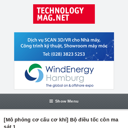
Show Menu
[Mô phỏng cơ cấu cơ khí] Bộ điều tốc côn ma
sát 1