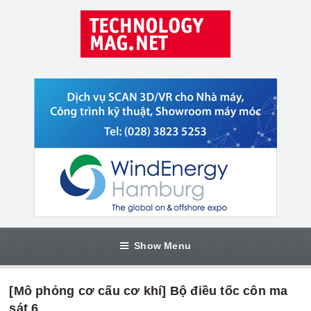
Show Menu
[Mô phỏng cơ cấu cơ khí] Bộ điều tốc côn ma
sát 6