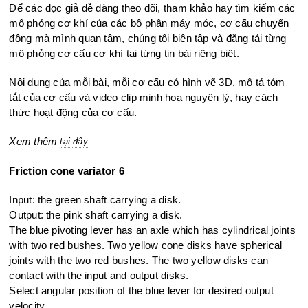
Để các đọc giả dễ dàng theo dõi, tham khảo hay tìm kiếm các
mô phỏng cơ khí của các bộ phận máy móc, cơ cấu chuyển
động mà mình quan tâm, chúng tôi biên tập và đăng tải từng
mô phỏng cơ cấu cơ khí tại từng tin bài riêng biệt.
Nội dung của mỗi bài, mỗi cơ cấu có hình vẽ 3D, mô tả tóm
tắt của cơ cấu và video clip minh họa nguyên lý, hay cách
thức hoạt động của cơ cấu.
Xem thêm
tại đây
Friction cone variator 6
Input: the green shaft carrying a disk.
Output: the pink shaft carrying a disk.
The blue pivoting lever has an axle which has cylindrical joints
with two red
bushes. Two yellow cone disks have spherical
joints with the two red
bushes. The two yellow disks can
contact with the input and output disks.
Select angular position of the blue lever for desired output
velocity.