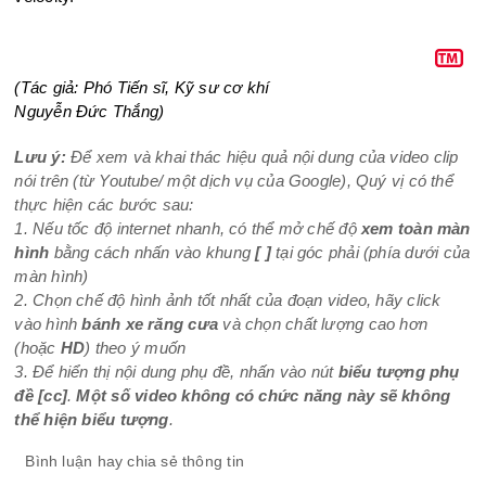
(Tác giả: Phó Tiến sĩ, Kỹ sư cơ khí
Nguyễn Đức Thắng)
Lưu ý:
Để xem và khai thác hiệu quả nội dung của video clip
nói trên (từ Youtube/ một dịch vụ của Google), Quý vị có thể
thực hiện các bước sau:
1. Nếu tốc độ internet nhanh, có thể mở chế độ
xem toàn màn
hình
bằng cách nhấn vào khung
[ ]
tại góc phải (phía dưới của
màn hình)
2. Chọn chế độ hình ảnh tốt nhất của đoạn video, hãy click
vào hình
bánh xe răng cưa
và chọn chất lượng cao hơn
(hoặc
HD
) theo ý muốn
3. Để hiển thị nội dung phụ đề, nhấn vào nút
biểu tượng phụ
đề
[cc]
.
Một số video không có chức năng này sẽ không
thể hiện biểu tượng
.
Bình luận hay chia sẻ thông tin