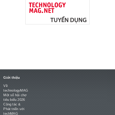
Giới thiệu
Về
technologyMAG
Một số hội chợ
tiêu biểu 2026
Cộng tác &
Phát triển với
techMAG