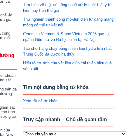
tan và
Tìm hiểu về một số công nghệ xử lý chất thải y tế
hiện nay trên thế giới
nghệ đo
Thử nghiệm thành công mô-đun điện tử dạng màng
vực gia
mỏng có thể tự kết nối
a công
Ceramics Vietnam & Stone Vietnam 2026 quy tụ
n xuất
ngành Gốm sứ và Đá tự nhiên tại Hà Nội
Tàu chở hàng chạy bằng nhiên liệu hydro lớn nhất
Trung Quốc đã được hạ thủy
đường
Hiểu rõ cơ tính của vật liệu giúp cải thiện hiệu quả
sản xuất
ser chuẩn
ng sắt
Tìm nội dung bằng từ khóa
ng sân ga
 đường
Xem tất cả từ khóa
giám sát
 cao tính
 vực giao
Truy cập nhanh – Chủ đề quan tâm
ển của
tại New