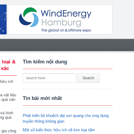
 loại &
Tìm kiếm nội dung
 xác
 hữu ích
a vật liệu
Tin bài mới nhất
u quả sản
 và hình
Phát triển bộ khuếch đại sợi quang cho ứng dụng
ong quá
truyền thông không gian
Một số kiến thức hữu ích về kim loại tấm
 gia công