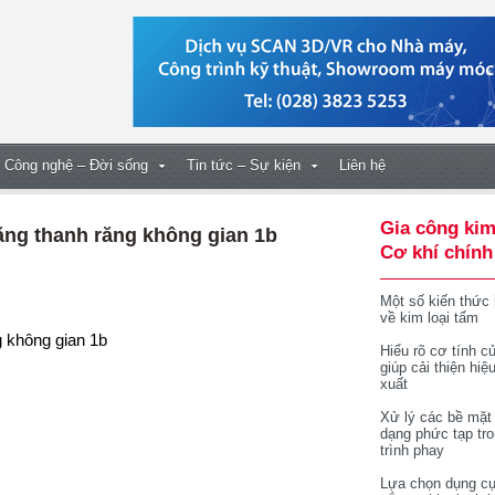
Công nghệ – Đời sống
Tin tức – Sự kiện
Liên hệ
Gia công kim
ăng thanh răng không gian 1b
Cơ khí chính
Một số kiến thức
về kim loại tấm
g không gian 1b
Hiểu rõ cơ tính củ
giúp cải thiện hiệ
xuất
Xử lý các bề mặt
dạng phức tạp tr
trình phay
Lựa chọn dụng cụ