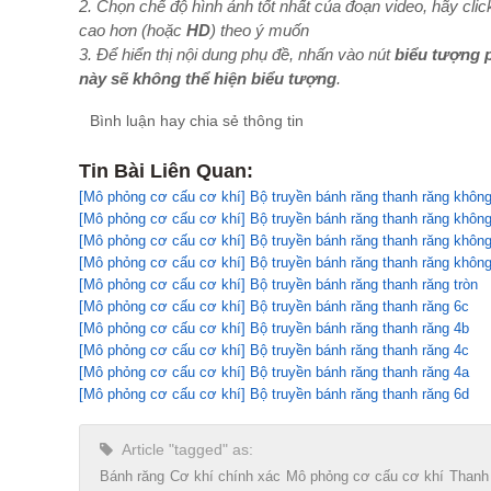
2. Chọn chế độ hình ảnh tốt nhất của đoạn video, hãy clic
cao hơn (hoặc
HD
) theo ý muốn
3. Để hiển thị nội dung phụ đề, nhấn vào nút
biểu tượng 
này sẽ không thể hiện biểu tượng
.
Bình luận hay chia sẻ thông tin
Tin Bài Liên Quan:
[Mô phỏng cơ cấu cơ khí] Bộ truyền bánh răng thanh răng không
[Mô phỏng cơ cấu cơ khí] Bộ truyền bánh răng thanh răng không
[Mô phỏng cơ cấu cơ khí] Bộ truyền bánh răng thanh răng không
[Mô phỏng cơ cấu cơ khí] Bộ truyền bánh răng thanh răng không
[Mô phỏng cơ cấu cơ khí] Bộ truyền bánh răng thanh răng tròn
[Mô phỏng cơ cấu cơ khí] Bộ truyền bánh răng thanh răng 6c
[Mô phỏng cơ cấu cơ khí] Bộ truyền bánh răng thanh răng 4b
[Mô phỏng cơ cấu cơ khí] Bộ truyền bánh răng thanh răng 4c
[Mô phỏng cơ cấu cơ khí] Bộ truyền bánh răng thanh răng 4a
[Mô phỏng cơ cấu cơ khí] Bộ truyền bánh răng thanh răng 6d
Article "tagged" as:
Bánh răng
Cơ khí chính xác
Mô phỏng cơ cấu cơ khí
Thanh