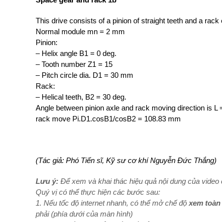
This drive consists of a pinion of straight teeth and a rack o
Normal module mn = 2 mm
Pinion:
– Helix angle B1 = 0 deg.
– Tooth number Z1 = 15
– Pitch circle dia. D1 = 30 mm
Rack:
– Helical teeth, B2 = 30 deg.
Angle between pinion axle and rack moving direction is L
rack move Pi.D1.cosB1/cosB2 = 108.83 mm
(Tác giả: Phó Tiến sĩ, Kỹ sư cơ khí Nguyễn Đức Thắng)
Lưu ý:
Để xem và khai thác hiệu quả nội dung của video c
Quý vị có thể thực hiện các bước sau:
1. Nếu tốc độ internet nhanh, có thể mở chế độ
xem toàn
phải (phía dưới của màn hình)