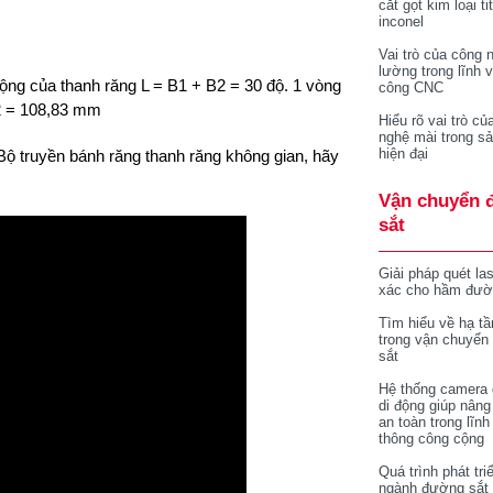
cắt gọt kim loại ti
inconel
Vai trò của công 
lường trong lĩnh 
ng của thanh răng L = B1 + B2 =
30 độ. 1 vòng
công CNC
2 = 108,83 mm
Hiểu rõ vai trò củ
nghệ mài trong sả
hiện đại
ộ truyền bánh răng thanh răng không gian, hãy
Vận chuyển 
sắt
Giải pháp quét la
xác cho hầm đườ
Tìm hiểu về hạ tầ
trong vận chuyển
sắt
Hệ thống camera 
di động giúp nâng
an toàn trong lĩnh
thông công cộng
Quá trình phát tri
ngành đường sắt 