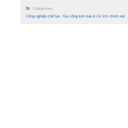
Categories:
Công nghiệp chế tạo​
Gia công kim loại & Cơ khí chính xác