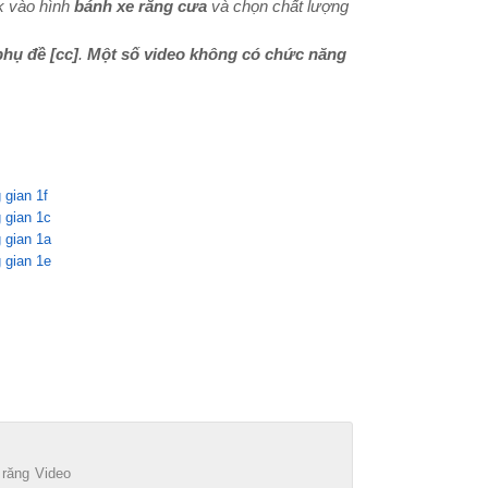
k vào hình
bánh xe răng cưa
và chọn chất lượng
phụ đề
[cc]
.
Một số video không có chức năng
 gian 1f
 gian 1c
 gian 1a
 gian 1e
 răng
Video