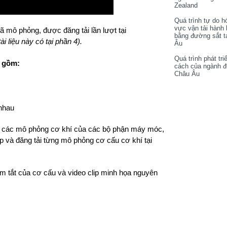
Zealand
Quá trình tự do h
vực vận tải hành
đã mô phỏng, được đăng tải lần lượt tại
bằng đường sắt t
i liệu này có tại phần 4).
Âu
Quá trình phát tri
o gồm:
cách của ngành 
Châu Âu
nhau
ếm các mô phỏng cơ khí của các bộ phận máy móc,
 và đăng tải từng mô phỏng cơ cấu cơ khí tại
óm tắt của cơ cấu và video clip minh họa nguyên