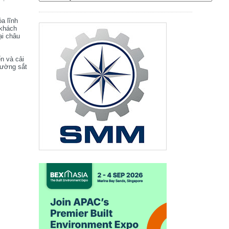
óa lĩnh
 khách
ại châu
ển và cải
đường sắt