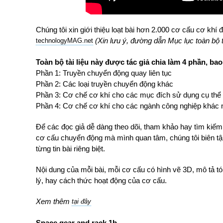
Chúng tôi xin giới thiệu loạt bài hơn 2.000 cơ cấu cơ khí 
(Xin lưu ý, đường dẫn Mục lục toàn bộ tà
technologyMAG.ne
t
Toàn bộ tài liệu này được tác giả chia làm 4 phần, ba
Phần 1: Truyền chuyển động quay liên tục
Phần 2: Các loại truyền chuyển động khác
Phần 3: Cơ chế cơ khí cho các mục đích sử dụng cụ thể
Phần 4: Cơ chế cơ khí cho các ngành công nghiệp khác 
Để các đọc giả dễ dàng theo dõi, tham khảo hay tìm ki
cơ cấu chuyển động mà mình quan tâm, chúng tôi biên tập
từng tin bài riêng biệt.
Nội dung của mỗi bài, mỗi cơ cấu có hình vẽ 3D, mô tả t
lý, hay cách thức hoạt động của cơ cấu.
Xem thêm
tại đây
Space gear and rack 1b