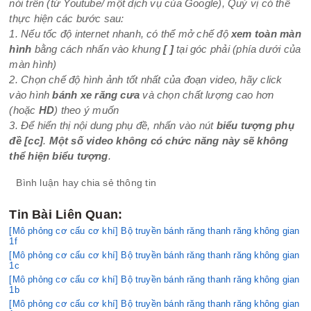
nói trên (từ Youtube/ một dịch vụ của Google), Quý vị có thể
thực hiện các bước sau:
1. Nếu tốc độ internet nhanh, có thể mở chế độ
xem toàn màn
hình
bằng cách nhấn vào khung
[ ]
tại góc phải (phía dưới của
màn hình)
2. Chọn chế độ hình ảnh tốt nhất của đoạn video, hãy click
vào hình
bánh xe răng cưa
và chọn chất lượng cao hơn
(hoặc
HD
) theo ý muốn
3. Để hiển thị nội dung phụ đề, nhấn vào nút
biểu tượng phụ
đề
[cc]
.
Một số video không có chức năng này sẽ không
thể hiện biểu tượng
.
Bình luận hay chia sẻ thông tin
Tin Bài Liên Quan:
[Mô phỏng cơ cấu cơ khí] Bộ truyền bánh răng thanh răng không gian
1f
[Mô phỏng cơ cấu cơ khí] Bộ truyền bánh răng thanh răng không gian
1c
[Mô phỏng cơ cấu cơ khí] Bộ truyền bánh răng thanh răng không gian
1b
[Mô phỏng cơ cấu cơ khí] Bộ truyền bánh răng thanh răng không gian