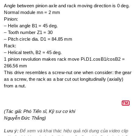
Angle between pinion axle and rack moving direction is 0 deg.
Normal module mn = 2 mm
Pinion:
– Helix angle B1 = 45 deg.
– Tooth number Z1 = 30
– Pitch circle dia. D1 = 84.85 mm
Rack:
– Helical teeth, B2 = 45 deg.
1 pinion revolution makes rack move Pi.D1.cosB1/cosB2 =
266.56 mm
This drive resembles a screw-nut one when consider: the gear
as a screw, the rack as a
bar cut out longitudinally (axially)
from a nut.
(Tác giả: Phó Tiến sĩ, Kỹ sư cơ khí
Nguyễn Đức Thắng)
Lưu ý:
Để xem và khai thác hiệu quả nội dung của video clip