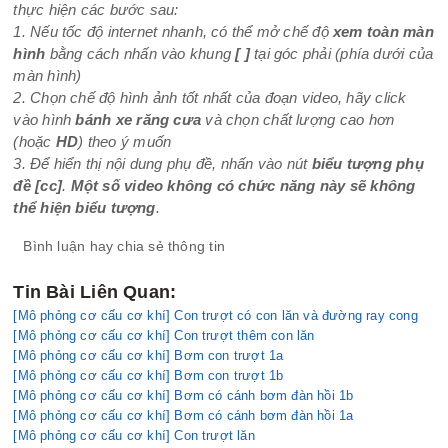
thực hiện các bước sau:
1. Nếu tốc độ internet nhanh, có thể mở chế độ
xem toàn màn
hình
bằng cách nhấn vào khung
[ ]
tại góc phải (phía dưới của
màn hình)
2. Chọn chế độ hình ảnh tốt nhất của đoạn video, hãy click
vào hình
bánh xe răng cưa
và chọn chất lượng cao hơn
(hoặc
HD
) theo ý muốn
3. Để hiển thị nội dung phụ đề, nhấn vào nút
biểu tượng phụ
đề
[cc]
.
Một số video không có chức năng này sẽ không
thể hiện biểu tượng
.
Bình luận hay chia sẻ thông tin
Tin Bài Liên Quan:
[Mô phỏng cơ cấu cơ khí] Con trượt có con lăn và đường ray cong
[Mô phỏng cơ cấu cơ khí] Con trượt thêm con lăn
[Mô phỏng cơ cấu cơ khí] Bơm con trượt 1a
[Mô phỏng cơ cấu cơ khí] Bơm con trượt 1b
[Mô phỏng cơ cấu cơ khí] Bơm có cánh bơm đàn hồi 1b
[Mô phỏng cơ cấu cơ khí] Bơm có cánh bơm đàn hồi 1a
[Mô phỏng cơ cấu cơ khí] Con trượt lăn