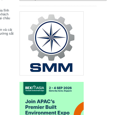
óa lĩnh
 khách
ại châu
ển và cải
đường sắt