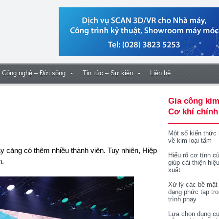
Công nghệ – Đời sống
Tin tức – Sự kiện
Liên hệ
Gia công kim
Cơ khí chính
Một số kiến thức
về kim loại tấm
Hiểu rõ cơ tính củ
n.
giúp cải thiện hiệ
xuất
Xử lý các bề mặt
dạng phức tạp tr
trình phay
Lựa chọn dụng cụ