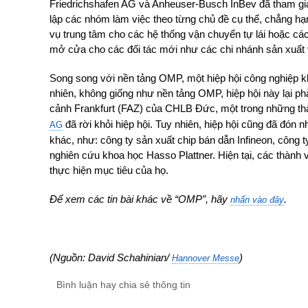
Friedrichshafen AG và Anheuser-Busch InBev đã tham gia 
lập các nhóm làm việc theo từng chủ đề cụ thể, chẳng hạn n
vụ trung tâm cho các hệ thống vận chuyển tự lái hoặc cá
mở cửa cho các đối tác mới như các chi nhánh sản xuất 
Song song với nền tảng OMP, một hiệp hội công nghiệp khá
nhiên, không giống như nền tảng OMP, hiệp hội này lại ph
cảnh Frankfurt (FAZ) của CHLB Đức, một trong những thà
đã rời khỏi hiệp hội. Tuy nhiên, hiệp hội cũng đã đón
AG
khác, như: công ty sản xuất chip bán dẫn Infineon, công 
nghiên cứu khoa học Hasso Plattner. Hiện tại, các thành 
thực hiện mục tiêu của họ.
Để xem các tin bài khác về “OMP”, hãy
.
nhấn vào đây
(Nguồn: David Schahinian/
)
Hannover Messe
Bình luận hay chia sẻ thông tin