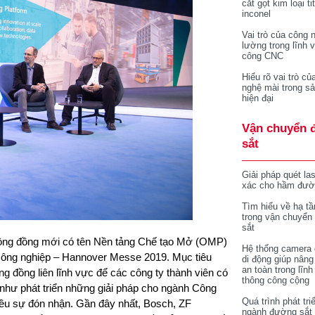
cắt gọt kim loại ti
inconel
Vai trò của công 
lường trong lĩnh 
công CNC
Hiểu rõ vai trò củ
nghệ mài trong sả
hiện đại
Vận chuyển 
sắt
Giải pháp quét la
xác cho hầm đườ
Tìm hiểu về hạ tầ
trong vận chuyển
sắt
ộng đồng mới có tên Nền tảng Chế tạo Mở (OMP)
Hệ thống camera 
 công nghiệp – Hannover Messe 2019. Mục tiêu
di động giúp nâng
an toàn trong lĩnh
g đồng liên lĩnh vực để các công ty thành viên có
thông công cộng
g như phát triển những giải pháp cho ngành Công
Quá trình phát tri
iều sự đón nhận. Gần đây nhất, Bosch, ZF
ngành đường sắt 