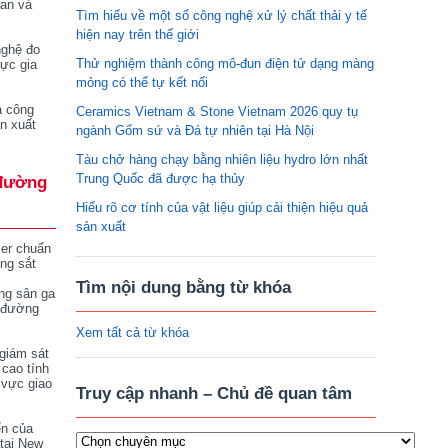
tan và
Tìm hiểu về một số công nghệ xử lý chất thải y tế
hiện nay trên thế giới
nghệ đo
Thử nghiệm thành công mô-đun điện tử dạng màng
vực gia
mỏng có thể tự kết nối
a công
Ceramics Vietnam & Stone Vietnam 2026 quy tụ
n xuất
ngành Gốm sứ và Đá tự nhiên tại Hà Nội
Tàu chở hàng chạy bằng nhiên liệu hydro lớn nhất
Trung Quốc đã được hạ thủy
đường
Hiểu rõ cơ tính của vật liệu giúp cải thiện hiệu quả
sản xuất
ser chuẩn
ng sắt
Tìm nội dung bằng từ khóa
ng sân ga
 đường
Xem tất cả từ khóa
giám sát
 cao tính
 vực giao
Truy cập nhanh – Chủ đề quan tâm
ển của
tại New