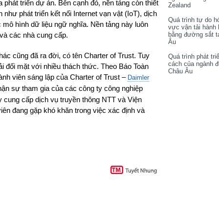
phát triển dự án. Bên cạnh đó, nền tảng còn thiết
Zealand
hư phát triển kết nối Internet vạn vật (IoT), dịch
Quá trình tự do h
c mô hình dữ liệu ngữ nghĩa. Nền tảng này luôn
vực vận tải hành
bằng đường sắt t
và các nhà cung cấp.
Âu
c cũng đã ra đời, có tên Charter of Trust. Tuy
Quá trình phát tri
cách của ngành 
ải đối mặt với nhiều thách thức. Theo Báo Toàn
Châu Âu
nh viên sáng lập của Charter of Trust –
Daimler
 nhận sự tham gia của các công ty công nghiệp
ty cung cấp dịch vụ truyền thông NTT và Viện
viên đang gặp khó khăn trong việc xác định và