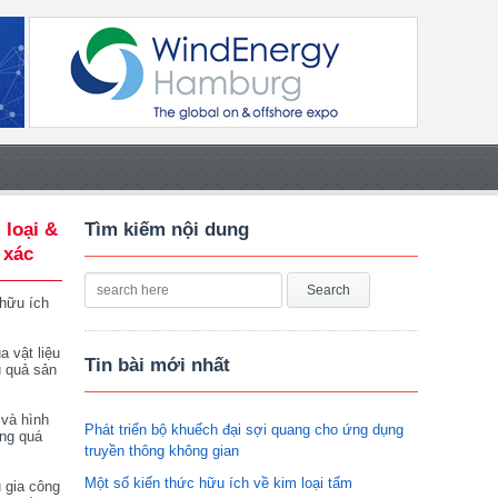
 loại &
Tìm kiếm nội dung
 xác
 hữu ích
a vật liệu
Tin bài mới nhất
u quả sản
 và hình
Phát triển bộ khuếch đại sợi quang cho ứng dụng
ong quá
truyền thông không gian
Một số kiến thức hữu ích về kim loại tấm
 gia công