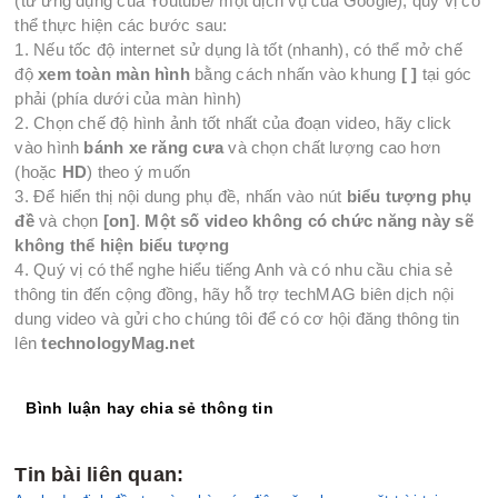
(từ ứng dụng của Youtube/ một dịch vụ của Google), quý vị có
thể thực hiện các bước sau:
1. Nếu tốc độ internet sử dụng là tốt (nhanh), có thể mở chế
độ
xem toàn màn hình
bằng cách nhấn vào khung
[ ]
tại góc
phải (phía dưới của màn hình)
2. Chọn chế độ hình ảnh tốt nhất của đoạn video, hãy click
vào hình
bánh xe răng cưa
và chọn chất lượng cao hơn
(hoặc
HD
) theo ý muốn
3. Để hiển thị nội dung phụ đề, nhấn vào nút
biểu tượng phụ
đề
và chọn
[on]
.
Một số video không có chức năng này sẽ
không thể hiện biểu tượng
4. Quý vị có thể nghe hiểu tiếng Anh và có nhu cầu chia sẻ
thông tin đến cộng đồng, hãy hỗ trợ techMAG biên dịch nội
dung video và gửi cho chúng tôi để có cơ hội đăng thông tin
lên
technologyMag.net
Bình luận hay chia sẻ thông tin
Tin bài liên quan: