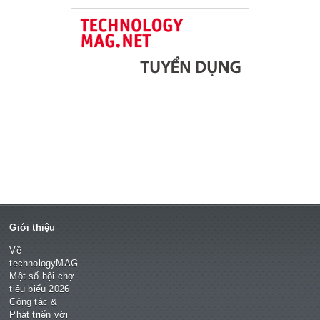
Giới thiệu
Về
technologyMAG
Một số hội chợ
tiêu biểu 2026
Cộng tác &
Phát triển với