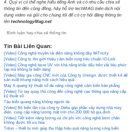
4. Quý vị có thể nghe hiểu tiếng Anh và có nhu cầu chia sẻ
thông tin đến cộng đồng, hãy hỗ trợ techMAG biên dịch nội
dung video và gửi cho chúng tôi để có cơ hội đăng thông tin
lên
technologyMag.net
Bình luận hay chia sẻ thông tin
Tin Bài Liên Quan:
[Video] Công nghệ truyền tải điện năng không dây WiTricity
[Video] Công ty ifm giới thiệu cảm biến rung tiêu chuẩn IO-Link
[Video] Công nghệ laser UV với khả năng khắc dấu trên vật liệu phức
tạp mà không bị biến dạng
[Video] Máy gia công CNC mới của Công ty Unisign: được thiết kế để
sản xuất khung nâng một cách hiệu quả
Máy X-quang kỹ thuật số đa năng công nghệ cảm biến bản phẳng
[Video] Từ tay quay thủ công đến công nghệ cao thông qua nâng cấp
kỹ thuật số
Tàu biển quang năng không người lái
[Video] Bộ biến tần của công ty Delta góp phần xây dựng nhà máy
điện, cung cấp năng lượng mặt trời cho 200.000 hộ gia đình
[Video] Tiết kiệm năng lượng và chi phí với công nghệ bơm chân
không được tối ưu hóa
Triton – thiết bị mới giúp thu thập hiệu quả năng lượng sóng biển