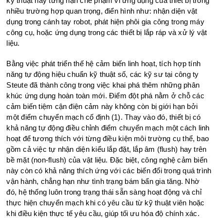
kỹ thuật này từng hạn chế phạm vi ứng dụng của thiết bị trong
nhiều trường hợp quan trọng, điển hình như: nhận diện vật
dụng trong cánh tay robot, phát hiện phôi gia công trong máy
công cụ, hoặc ứng dụng trong các thiết bị lắp ráp và xử lý vật
liệu.
Bằng việc phát triển thế hệ cảm biến linh hoạt, tích hợp tính
năng tự động hiệu chuẩn kỹ thuật số, các kỹ sư tại công ty
Steute đã thành công trong việc khai phá thêm những phân
khúc ứng dụng hoàn toàn mới. Điểm đột phá nằm ở chỗ các
cảm biến tiệm cận điện cảm này không còn bị giới hạn bởi
một điểm chuyển mạch cố định (1). Thay vào đó, thiết bị có
khả năng tự động điều chỉnh điểm chuyển mạch một cách linh
hoạt để tương thích với từng điều kiện môi trường cụ thể, bao
gồm cả việc tự nhận diện kiểu lắp đặt, lắp âm (flush) hay trên
bề mặt (non-flush) của vật liệu. Đặc biệt, công nghệ cảm biến
này còn có khả năng thích ứng với các biến đổi trong quá trình
vận hành, chẳng hạn như tình trạng bám bẩn gia tăng. Nhờ
đó, hệ thống luôn trong trạng thái sẵn sàng hoạt động và chỉ
thực hiện chuyển mạch khi có yêu cầu từ kỹ thuật viên hoặc
khi điều kiện thực tế yêu cầu, giúp tối ưu hóa độ chính xác.