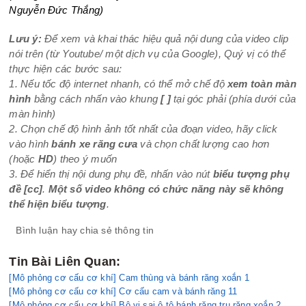
Nguyễn Đức Thắng)
Lưu ý:
Để xem và khai thác hiệu quả nội dung của video clip
nói trên (từ Youtube/ một dịch vụ của Google), Quý vị có thể
thực hiện các bước sau:
1. Nếu tốc độ internet nhanh, có thể mở chế độ
xem toàn màn
hình
bằng cách nhấn vào khung
[ ]
tại góc phải (phía dưới của
màn hình)
2. Chọn chế độ hình ảnh tốt nhất của đoạn video, hãy click
vào hình
bánh xe răng cưa
và chọn chất lượng cao hơn
(hoặc
HD
) theo ý muốn
3. Để hiển thị nội dung phụ đề, nhấn vào nút
biểu tượng phụ
đề
[cc]
.
Một số video không có chức năng này sẽ không
thể hiện biểu tượng
.
Bình luận hay chia sẻ thông tin
Tin Bài Liên Quan:
[Mô phỏng cơ cấu cơ khí] Cam thùng và bánh răng xoắn 1
[Mô phỏng cơ cấu cơ khí] Cơ cấu cam và bánh răng 11
[Mô phỏng cơ cấu cơ khí] Bộ vi sai ô tô bánh răng trụ răng xoắn 2