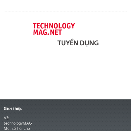
Giới thiệu
Về
technologyMAG
Một số hội chợ