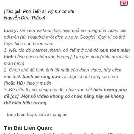
(Tác giả: Phó Tiến sĩ, Kỹ sư cơ khí
Nguyễn Đức Thắng)
Lưu ý:
Để xem và khai thác hiệu quả nội dung của video clip
nói trên (từ Youtube/ một dịch vụ của Google), Quý vị có thể
thực hiện các bước sau:
1. Nếu tốc độ internet nhanh, có thể mở chế độ
xem toàn màn
hình
bằng cách nhấn vào khung
[ ]
tại góc phải (phía dưới của
màn hình)
2. Chọn chế độ hình ảnh tốt nhất của đoạn video, hãy click
vào hình
bánh xe răng cưa
và chọn chất lượng cao hơn
(hoặc
HD
) theo ý muốn
3. Để hiển thị nội dung phụ đề, nhấn vào nút
biểu tượng phụ
đề
[cc]
.
Một số video không có chức năng này sẽ không
thể hiện biểu tượng
.
Bình luận hay chia sẻ thông tin
Tin Bài Liên Quan: