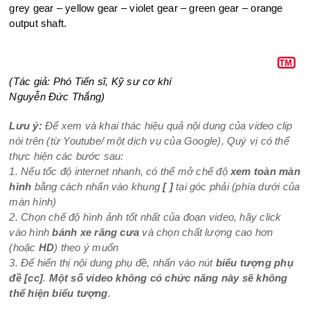
grey gear – yellow gear – violet gear – green gear – orange
output shaft.
(Tác giả: Phó Tiến sĩ, Kỹ sư cơ khí
Nguyễn Đức Thắng)
Lưu ý:
Để xem và khai thác hiệu quả nội dung của video clip
nói trên (từ Youtube/ một dịch vụ của Google), Quý vị có thể
thực hiện các bước sau:
1. Nếu tốc độ internet nhanh, có thể mở chế độ
xem toàn màn
hình
bằng cách nhấn vào khung
[ ]
tại góc phải (phía dưới của
màn hình)
2. Chọn chế độ hình ảnh tốt nhất của đoạn video, hãy click
vào hình
bánh xe răng cưa
và chọn chất lượng cao hơn
(hoặc
HD
) theo ý muốn
3. Để hiển thị nội dung phụ đề, nhấn vào nút
biểu tượng phụ
đề
[cc]
.
Một số video không có chức năng này sẽ không
thể hiện biểu tượng
.