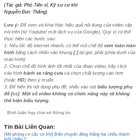
(Tác giả: Phó Tiến sĩ, Kỹ sư cơ khí
Nguyễn Đức Thắng)
Lưu ý:
Để xem và khai thác hiệu quả nội dung của video clip
nói trên (từ Youtube/ một dịch vụ của Google), Quý vị có thể
thực hiện các bước sau:
1. Nếu tốc độ internet nhanh, có thể mở chế độ
xem toàn màn
hình
bằng cách nhấn vào khung
[ ]
tại góc phải (phía dưới của
màn hình)
2. Chọn chế độ hình ảnh tốt nhất của đoạn video, hãy click
vào hình
bánh xe răng cưa
và chọn chất lượng cao hơn
(hoặc
HD
) theo ý muốn
3. Để hiển thị nội dung phụ đề, nhấn vào nút
biểu tượng phụ
đề
[cc]
.
Một số video không có chức năng này sẽ không
thể hiện biểu tượng
.
Bình luận hay chia sẻ thông tin
Tin Bài Liên Quan:
[Mô phỏng cơ cấu cơ khí] Biến chuyển động thẳng hai chiều thành
một chiều 2