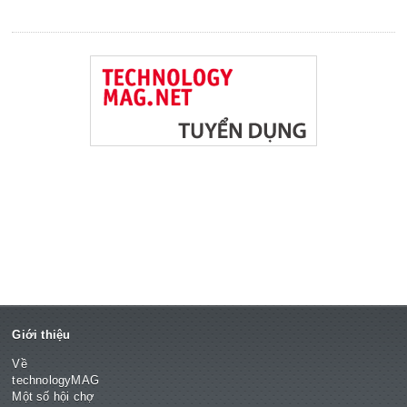
Giới thiệu
Về
technologyMAG
Một số hội chợ