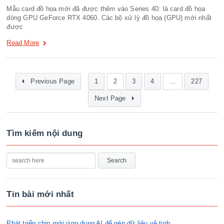
Mẫu card đồ họa mới đã được thêm vào Series 40: là card đồ họa
dòng GPU GeForce RTX 4060. Các bộ xử lý đồ họa (GPU) mới nhất
được
Read More
Previous Page
1
2
3
4
…
227
Next Page
Tìm kiếm nội dung
Tin bài mới nhất
Phát triển chip mới ứng dụng AI để nén dữ liệu vệ tinh